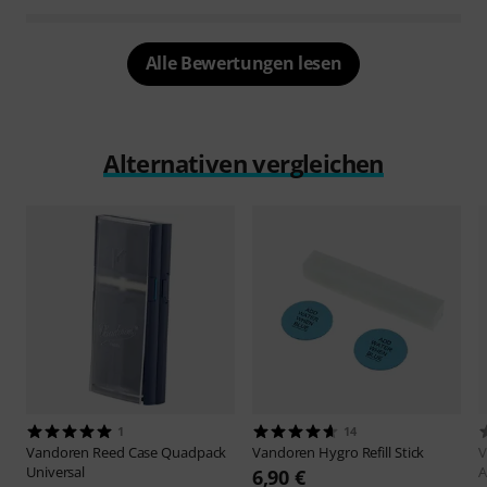
Alle Bewertungen lesen
Alternativen vergleichen
1
14
Vandoren
Reed Case Quadpack
Vandoren
Hygro Refill Stick
V
Universal
A
6,90 €