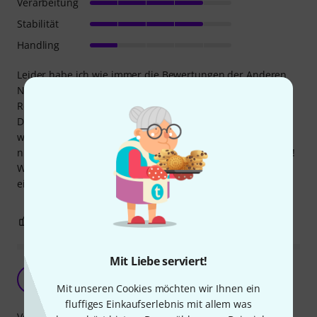
Verarbeitung
Stabilität
Handling
Leider habe ich wie immer die Bewertungen der Anderen
Nutzer nicht für voll genommen und nun habe ich das
Resultat!
Dieses Teil ist echt viel zu klein für die Altsax blätter und
wenn man dann ein mit Mühe eingeschoben hat,hat man
nur geringe Chancen,das Blatt wieder da raus zu fummeln!
Was sich Vandoren dabei gedacht hat,leuchtet mir nicht
ein!!!
4
0
BEWERTUNG MELDEN
Mit Liebe serviert!
Ist, was es sein soll.
DD
Din Din 25.10.2020
Mit unseren Cookies möchten wir Ihnen ein
fluffiges Einkaufserlebnis mit allem was
Verarbeitung