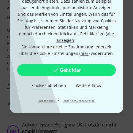
dazugehört bieten. Dazu zählen zum Beispiel
passende Angebote, personalisierte Anzeigen
Stabilität
und das Merken von Einstellungen. Wenn das für
Handling
Sie okay ist, stimmen Sie der Nutzung von Cookies
für Präferenzen, Statistiken und Marketing
Und noch ein Produkt der Reihe klein, günstig und
einfach durch einen Klick auf „Geht klar“ zu (
alle
unentbehrlich.
anzeigen
).
Preislich den Konkurrenten (Rico, Daddario und Leblanc
Sie können Ihre erteilte Zustimmung jederzeit
ähnlich, ist es aufgrund des Deckels edler.
über die Cookie-Einstellungen (
hier
) widerrufen.
Aber die Unverwüstlichkeit der anderen Anbieter, erreicht
es durch das Plastikscharnier sicher nicht.
Ich mag's trotzdem gern , die Blattfixierung ist gut und ich
Geht klar
warte mal drauf, wie lange
Mehr anzeigen
Cookies ablehnen
Weitere Infos
·
Impressum
Datenschutzhinweise
1
0
BEWERTUNG MELDEN
Auf den ersten Blick ganz OK, trotzdem nicht
empfehlenswert
ND