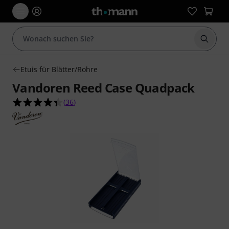
Suche 
Etuis für Blätter/Rohre
Vandoren Reed Case Quadpack
4.4 von 5 Sternen aus 36 Kundenbewertungen
(
36
)