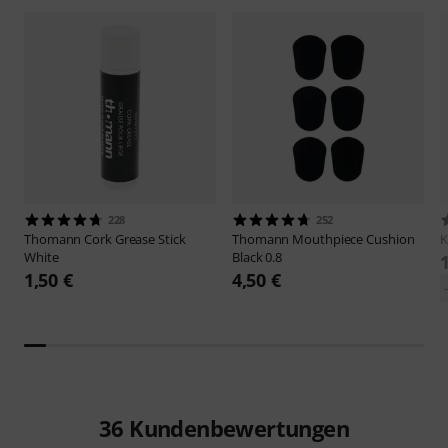
228
252
Thomann
Cork Grease Stick
Thomann
Mouthpiece Cushion
White
Black 0.8
1,50 €
4,50 €
36
Kundenbewertungen