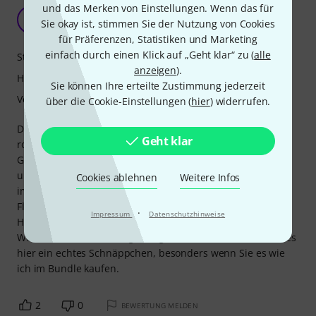
und das Merken von Einstellungen. Wenn das für
Passt perfekt
KD
Sie okay ist, stimmen Sie der Nutzung von Cookies
Kenneth D. 24.02.2014
für Präferenzen, Statistiken und Marketing
einfach durch einen Klick auf „Geht klar“ zu (
alle
Stabilität
anzeigen
).
Handling
Sie können Ihre erteilte Zustimmung jederzeit
Verarbeitung
über die Cookie-Einstellungen (
hier
) widerrufen.
Das Case sitzt passgenau und hat kein Spiel. Es ist sehr
Geht klar
robust, angenehm schwer, was ich bei einem Case dieser
Größe schätze, da es verhindert, dass Gepäckabfertiger es
unsanft behandeln. Der Griff oben erleichtert das Tragen
Cookies ablehnen
Weitere Infos
im Vergleich zu den seitlichen Griffen der meisten
Flightcases. Ich habe für diesen Verstärker keinen anderen
·
Impressum
Datenschutzhinweise
Hersteller gefunden, der ein passendes Case anbietet.
Wenn Sie also kein maßgefertigtes Case möchten, ist dieses
hier ein echtes Schnäppchen, besonders wenn Sie es wie
ich im Bundle kaufen.
2
0
BEWERTUNG MELDEN