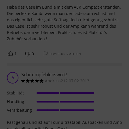
Habe das Case im Bundle mit dem AER Compact erstanden.
Die perfekte Kombi wenn man der Laderaum voll ist und
das eigentlich sehr gute Softbag doch nicht genug schützt.
Das Case ist sehr robust und der Amp kann während des
Betriebs darin verbleiben. Praktisch: es ist Platz für's
Zubehör vorhanden !
1
0
BEWERTUNG MELDEN
Sehr empfehlenswert!
A
Andreas212 07.02.2013
Stabilität
Handling
Verarbeitung
Past genau und ist auf Tour ultrastabil! Auspacken und Amp
draufstellen, fertig! Super Case!