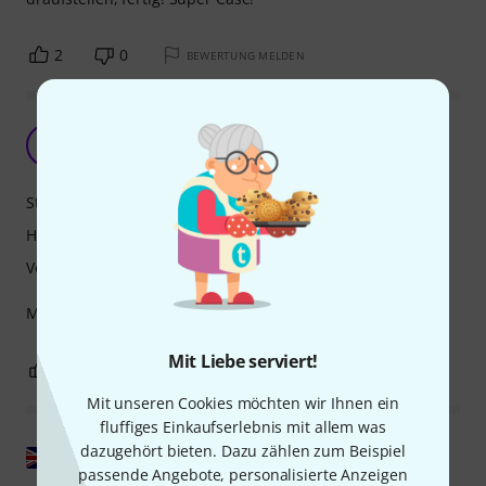
2
0
BEWERTUNG MELDEN
Sinnvolle Ergänzung für den Roadeinsatz
BA
Bernhard aus T. 13.09.2012
Stabilität
Handling
Verarbeitung
Macht den AER Compact 60 voll roadtauglich
Mit Liebe serviert!
1
0
BEWERTUNG MELDEN
Mit unseren Cookies möchten wir Ihnen ein
fluffiges Einkaufserlebnis mit allem was
dazugehört bieten. Dazu zählen zum Beispiel
Original zeigen
passende Angebote, personalisierte Anzeigen