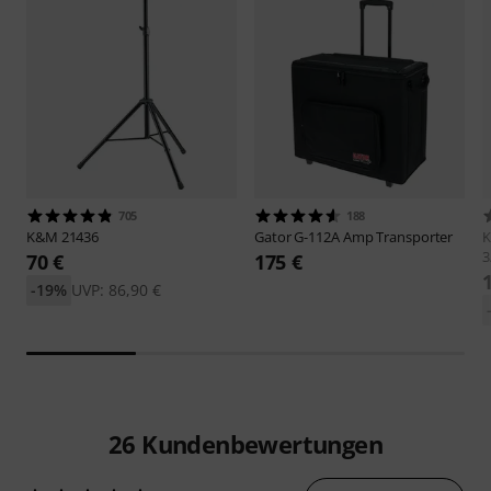
705
188
K&M
21436
Gator
G-112A Amp Transporter
3
70 €
175 €
-19%
UVP: 86,90 €
26
Kundenbewertungen