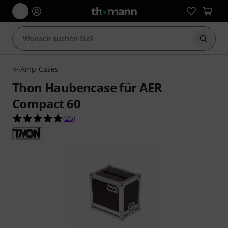
Suche 
Amp-Cases
Thon Haubencase für AER
Compact 60
4.9 von 5 Sternen aus 26 Kundenbewertungen
(
26
)