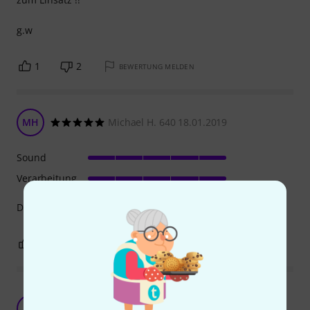
g.w
1
2
BEWERTUNG MELDEN
MH
Michael H. 640 18.01.2019
Sound
Verarbeitung
Die ultimativen Saiten für Jazzgitarre
0
1
BEWERTUNG MELDEN
das Beste was ich bisher auf meinen Klampfen
hatte!
G