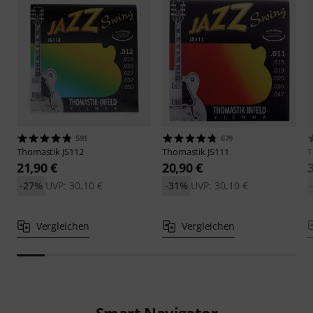
591
679
Thomastik
JS112
Thomastik
JS111
T
21,90 €
20,90 €
-27%
UVP: 30,10 €
-31%
UVP: 30,10 €
Vergleichen
Vergleichen
Smart Navigator