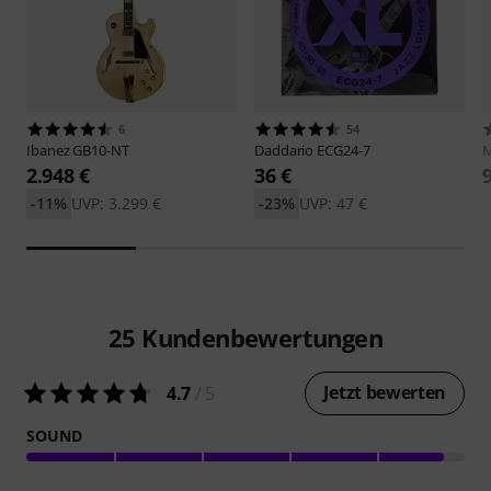
6
54
Ibanez
GB10-NT
Daddario
ECG24-7
M
2.948 €
36 €
-11%
UVP: 3.299 €
-23%
UVP: 47 €
25
Kundenbewertungen
Jetzt bewerten
4.7
/ 5
SOUND