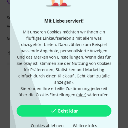
gkch 01.02.2023
Sound
Mit Liebe serviert!
Verarbeitung
Mit unseren Cookies möchten wir Ihnen ein
fluffiges Einkaufserlebnis mit allem was
Gibson J-165 EC, Gibson EC-30, Gerd Nikolaiski "the Lady"
dazugehört bieten. Dazu zählen zum Beispiel
passende Angebote, personalisierte Anzeigen
0
1
BEWERTUNG MELDEN
und das Merken von Einstellungen. Wenn das für
Sie okay ist, stimmen Sie der Nutzung von Cookies
für Präferenzen, Statistiken und Marketing
Alle Bewertungen lesen
einfach durch einen Klick auf „Geht klar“ zu (
alle
anzeigen
).
Sie können Ihre erteilte Zustimmung jederzeit
über die Cookie-Einstellungen (
hier
) widerrufen.
Schon gewusst?
Geht klar
Alle
Ratgeber
Cookies ablehnen
Weitere Infos