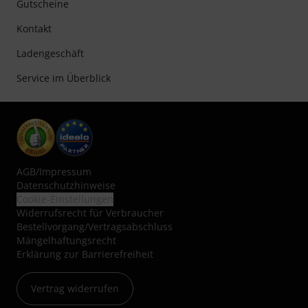
Gutscheine
Kontakt
Ladengeschäft
Service im Überblick
AGB
/
Impressum
Datenschutzhinweise
Cookie-Einstellungen
Widerrufsrecht für Verbraucher
Bestellvorgang/Vertragsabschluss
Mängelhaftungsrecht
Erklärung zur Barrierefreiheit
Vertrag widerrufen