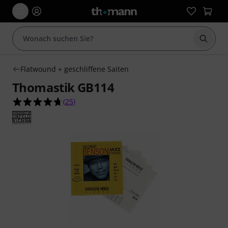
Suche 
Flatwound + geschliffene Saiten
Thomastik GB114
4.7 von 5 Sternen aus 25 Kundenbewertungen
(
25
)