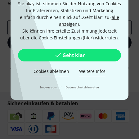
etwas Glück einen von
50 Gutscheinen
über jeweils
50€
!
Sie okay ist, stimmen Sie der Nutzung von Cookies
für Präferenzen, Statistiken und Marketing
Inspirierende Beiträge
Deals
Thomann Insights
einfach durch einen Klick auf „Geht klar“ zu (
alle
anzeigen
).
E-Mail-Adresse
*
Sie können Ihre erteilte Zustimmung jederzeit
über die Cookie-Einstellungen (
hier
) widerrufen.
Jetzt anmelden
Geht klar
Mit Klick auf „Jetzt anmelden“ stimmen Sie dem Erhalt von E-Mail-
Werbung und einer Messung des E-Mail-Nutzungsverhaltens zu. Die
Abmeldung ist jederzeit möglich. Weitere Informationen finden Sie in
Cookies ablehnen
Weitere Infos
unseren
Datenschutzhinweisen
.
* Pflichtfeld
·
Impressum
Datenschutzhinweise
Sicher einkaufen & bezahlen