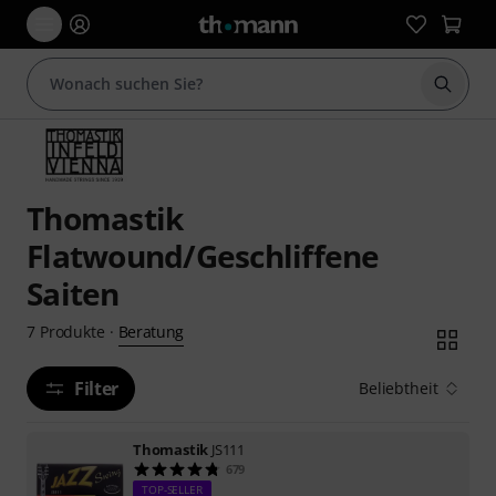
Suche 
Thomastik
Flatwound/Geschliffene
Saiten
Beratung
7
Produkte
·
Filter
Beliebtheit
Thomastik
JS111
679
TOP-SELLER