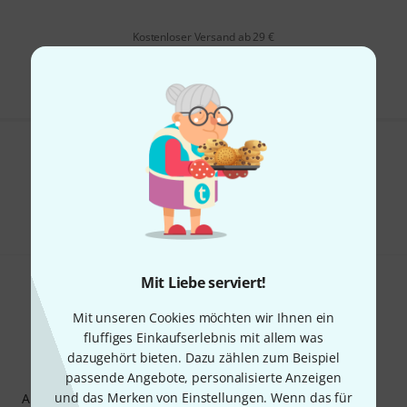
Kostenloser Versand ab 29 €
Alle Preise inkl. MwSt.
Gefällt Ihnen, was Sie sehen?
Teilen
Hilfe & Feedback
Mit Liebe serviert!
Mit unseren Cookies möchten wir Ihnen ein
fluffiges Einkaufserlebnis mit allem was
dazugehört bieten. Dazu zählen zum Beispiel
Thomann Newsletter
passende Angebote, personalisierte Anzeigen
und das Merken von Einstellungen. Wenn das für
Abonniere den Thomann Newsletter und gewinne mit