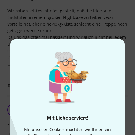
Wir haben letztes Jahr festgestellt, daß die Idee, alle
Endstufen in einem großen Flightcase zu haben zwar
Vorteile hat, aber eine 40kg-Kiste schlecht eine Treppe hoch
getragen werden kann.
Da uns das öfter mal passiert und wir auch nicht bei jedem
unserer Gigs 2 Endstufen brauchen, haben wir uns
entschlossen, das Endstufenrack aufzutrennen.
Da uns außerdem
Mehr anzeigen
2
1
BEWERTUNG MELDEN
Im Verhältnis zum Preis...
C
Capricorn64 30.04.2015
Mit Liebe serviert!
Stabilität
Mit unseren Cookies möchten wir Ihnen ein
Handling