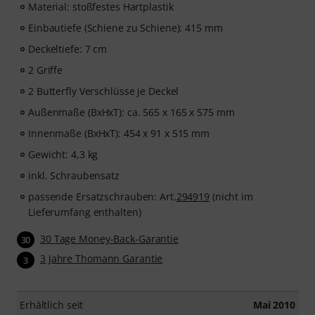
Material: stoßfestes Hartplastik
Einbautiefe (Schiene zu Schiene): 415 mm
Deckeltiefe: 7 cm
2 Griffe
2 Butterfly Verschlüsse je Deckel
Außenmaße (BxHxT): ca. 565 x 165 x 575 mm
Innenmaße (BxHxT): 454 x 91 x 515 mm
Gewicht: 4,3 kg
inkl. Schraubensatz
passende Ersatzschrauben: Art.
294919
(nicht im
Lieferumfang enthalten)
30 Tage Money-Back-Garantie
30
3 Jahre Thomann Garantie
3
Erhältlich seit
Mai 2010