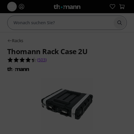
Suche 
Racks
Thomann Rack Case 2U
4.4 von 5 Sternen aus 503 Kundenbewertungen
(
503
)