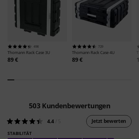
498
729
Thomann
Rack Case 3U
Thomann
Rack Case 4U
89 €
89 €
503
Kundenbewertungen
Jetzt bewerten
4.4
/ 5
STABILITÄT