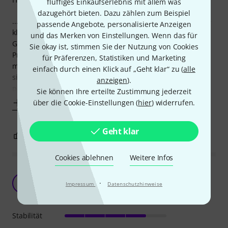
fluffiges Einkaufserlebnis mit allem was
dazugehört bieten. Dazu zählen zum Beispiel
... ein akzeptables Case. Die Paßform der Deckel ist gut, die
passende Angebote, personalisierte Anzeigen
kleinen Butterflies funktionieren gut (haken nicht!) und im
und das Merken von Einstellungen. Wenn das für
Gegensatz zu einem Vor-Rezensenten hatte ich auch keine
Sie okay ist, stimmen Sie der Nutzung von Cookies
Probleme, ein 2-HE-Gerät komplett mit vier Schrauben zu
für Präferenzen, Statistiken und Marketing
montieren. Tip: Die Schraubenloch-Leisten an den Seiten
einfach durch einen Klick auf „Geht klar“ zu (
alle
sind an den Randprofilen verschraubt. Falls nicht ganz
anzeigen
).
passend, mal kurz leicht
Sie können Ihre erteilte Zustimmung jederzeit
über die Cookie-Einstellungen (
hier
) widerrufen.
Mehr anzeigen
Geht klar
2
0
BEWERTUNG MELDEN
Cookies ablehnen
Weitere Infos
Solide mit leichten, dem Preis entsprechenden
Schwächen
E
·
Impressum
Datenschutzhinweise
ErhardS 25.01.2021
Stabilität