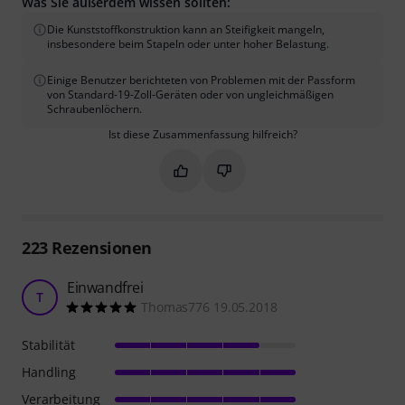
Was Sie außerdem wissen sollten:
Die Kunststoffkonstruktion kann an Steifigkeit mangeln,
insbesondere beim Stapeln oder unter hoher Belastung.
Einige Benutzer berichteten von Problemen mit der Passform
von Standard-19-Zoll-Geräten oder von ungleichmäßigen
Schraubenlöchern.
Ist diese Zusammenfassung hilfreich?
Markieren Sie diese Zusammenfassung
Markieren Sie diese Zusammen
223
Rezensionen
Einwandfrei
T
Thomas776 19.05.2018
Stabilität
Handling
Verarbeitung