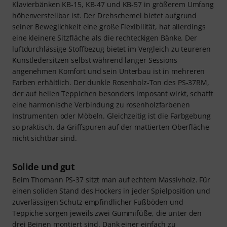
Klavierbänken KB-15, KB-47 und KB-57 in größerem Umfang
höhenverstellbar ist. Der Drehschemel bietet aufgrund
seiner Beweglichkeit eine große Flexibilität, hat allerdings
eine kleinere Sitzfläche als die rechteckigen Bänke. Der
luftdurchlässige Stoffbezug bietet im Vergleich zu teureren
Kunstledersitzen selbst während langer Sessions
angenehmen Komfort und sein Unterbau ist in mehreren
Farben erhältlich. Der dunkle Rosenholz-Ton des PS-37RM,
der auf hellen Teppichen besonders imposant wirkt, schafft
eine harmonische Verbindung zu rosenholzfarbenen
Instrumenten oder Möbeln. Gleichzeitig ist die Farbgebung
so praktisch, da Griffspuren auf der mattierten Oberfläche
nicht sichtbar sind.
Solide und gut
Beim Thomann PS-37 sitzt man auf echtem Massivholz. Für
einen soliden Stand des Hockers in jeder Spielposition und
zuverlässigen Schutz empfindlicher Fußböden und
Teppiche sorgen jeweils zwei Gummifüße, die unter den
drei Beinen montiert sind. Dank einer einfach zu