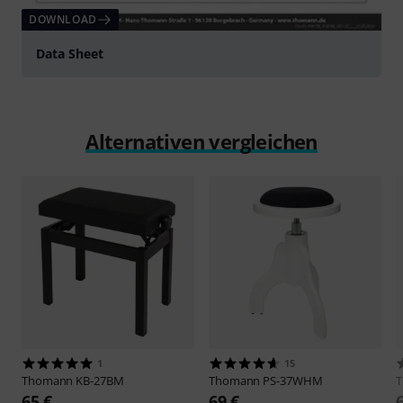
DOWNLOAD
Data Sheet
Alternativen vergleichen
1
15
Thomann
KB-27BM
Thomann
PS-37WHM
65 €
69 €