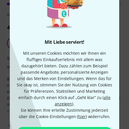
Bewertungsrichtlinien
4
Rezensionen
Preiswert mit entsprechender Qualität
Mit Liebe serviert!
K
Kater_Lysator 16.03.2021
Mit unseren Cookies möchten wir Ihnen ein
Stabilität
fluffiges Einkaufserlebnis mit allem was
dazugehört bieten. Dazu zählen zum Beispiel
Verarbeitung
passende Angebote, personalisierte Anzeigen
und das Merken von Einstellungen. Wenn das für
Bei einem preis von knapp 60 Euro kann man prinzipiell
Sie okay ist, stimmen Sie der Nutzung von Cookies
nicht meckern, wenn man bedenkt dass ein vergleichbarer
für Präferenzen, Statistiken und Marketing
Hocker sonst gut das Doppelte kostet.
einfach durch einen Klick auf „Geht klar“ zu (
alle
Optisch ist er ansprechend gestaltet. Er ist gut foliert wobei
anzeigen
).
mir, ehrlich gesagt, die Holzmaserung fehlt. Die Folie ist,
Sie können Ihre erteilte Zustimmung jederzeit
nichts desto Trotz, vernünftig verklebt und hat nirgendwo
über die Cookie-Einstellungen (
hier
) widerrufen.
Blasen. Störend ist für mich die
Mehr anzeigen