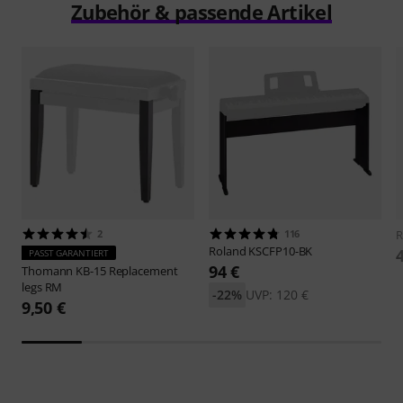
Zubehör & passende Artikel
2
116
R
Roland
KSCFP10-BK
PASST GARANTIERT
94 €
Thomann
KB-15 Replacement
legs RM
-22%
UVP: 120 €
9,50 €