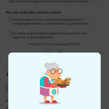
Es bietet ein ausgezeichnetes Preis-Leistungs-Verhältnis.
Was Sie außerdem wissen sollten:
Die Schrauben müssen möglicherweise gelegentlich
nachgezogen werden, um die Stabilität zu gewährleisten.
Die Polsterung ist möglicherweise nicht optimal für den
täglichen, längeren Gebrauch.
Ist diese Zusammenfassung hilfreich?
Markieren Sie diese Zusammenfassung
Markieren Sie diese Zusammen
163
Rezensionen
Beine mit verschiedenen Längen
H
HaveACookie 25.02.2021
Stabilität
Verarbeitung