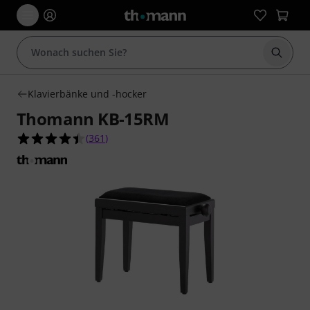
Suche 
Klavierbänke und -hocker
Thomann KB-15RM
4.4 von 5 Sternen aus 361 Kundenbewertungen
(
361
)