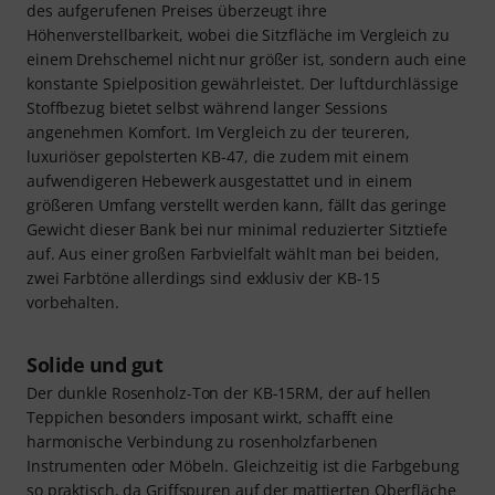
des aufgerufenen Preises überzeugt ihre
Höhenverstellbarkeit, wobei die Sitzfläche im Vergleich zu
einem Drehschemel nicht nur größer ist, sondern auch eine
konstante Spielposition gewährleistet. Der luftdurchlässige
Stoffbezug bietet selbst während langer Sessions
angenehmen Komfort. Im Vergleich zu der teureren,
luxuriöser gepolsterten KB-47, die zudem mit einem
aufwendigeren Hebewerk ausgestattet und in einem
größeren Umfang verstellt werden kann, fällt das geringe
Gewicht dieser Bank bei nur minimal reduzierter Sitztiefe
auf. Aus einer großen Farbvielfalt wählt man bei beiden,
zwei Farbtöne allerdings sind exklusiv der KB-15
vorbehalten.
Solide und gut
Der dunkle Rosenholz-Ton der KB-15RM, der auf hellen
Teppichen besonders imposant wirkt, schafft eine
harmonische Verbindung zu rosenholzfarbenen
Instrumenten oder Möbeln. Gleichzeitig ist die Farbgebung
so praktisch, da Griffspuren auf der mattierten Oberfläche