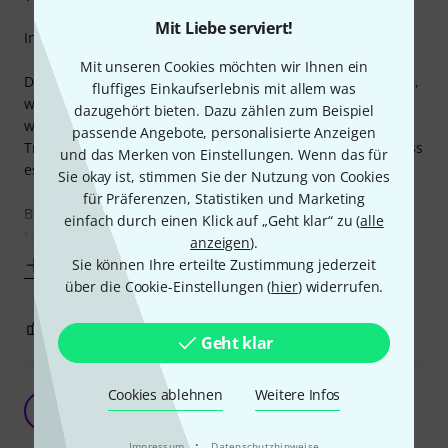
Mit Liebe serviert!
Insgesamt ist der Stuhl ok, hat aber definitiv seine Makel:
Mit unseren Cookies möchten wir Ihnen ein
Die Bank würde sich sehr einfach zusammen bauen lassen,
fluffiges Einkaufserlebnis mit allem was
wenn eines der Beine nicht um satte 2 cm länger gewesen
dazugehört bieten. Dazu zählen zum Beispiel
wäre.
passende Angebote, personalisierte Anzeigen
Trotzdem habe ich es, dank Spielraum, noch geschafft, dass
und das Merken von Einstellungen. Wenn das für
es nicht Kippelt.
Sie okay ist, stimmen Sie der Nutzung von Cookies
für Präferenzen, Statistiken und Marketing
Beim ersten sitzen nach dem Zusammenbau war der Stuhl
einfach durch einen Klick auf „Geht klar“ zu (
alle
tatsächlich super stabil, das ließ
anzeigen
).
Sie können Ihre erteilte Zustimmung jederzeit
Mehr anzeigen
über die Cookie-Einstellungen (
hier
) widerrufen.
0
0
BEWERTUNG MELDEN
Geht klar
Cookies ablehnen
Weitere Infos
Leider nach geraumer Zeit sehr wackelig!
F
FelixKrgl 04.12.2020
·
Impressum
Datenschutzhinweise