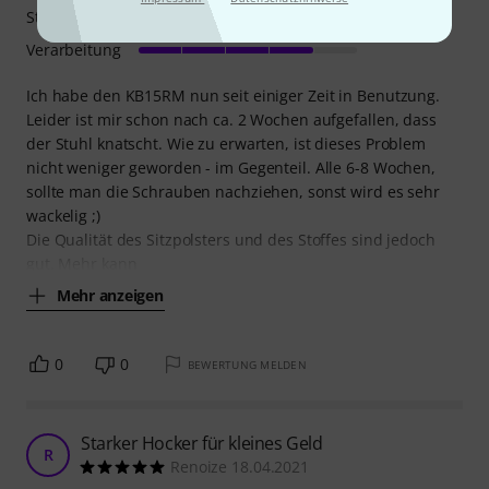
Stabilität
Verarbeitung
Ich habe den KB15RM nun seit einiger Zeit in Benutzung.
Leider ist mir schon nach ca. 2 Wochen aufgefallen, dass
der Stuhl knatscht. Wie zu erwarten, ist dieses Problem
nicht weniger geworden - im Gegenteil. Alle 6-8 Wochen,
sollte man die Schrauben nachziehen, sonst wird es sehr
wackelig ;)
Die Qualität des Sitzpolsters und des Stoffes sind jedoch
gut. Mehr kann
Mehr anzeigen
0
0
BEWERTUNG MELDEN
Starker Hocker für kleines Geld
R
Renoize 18.04.2021