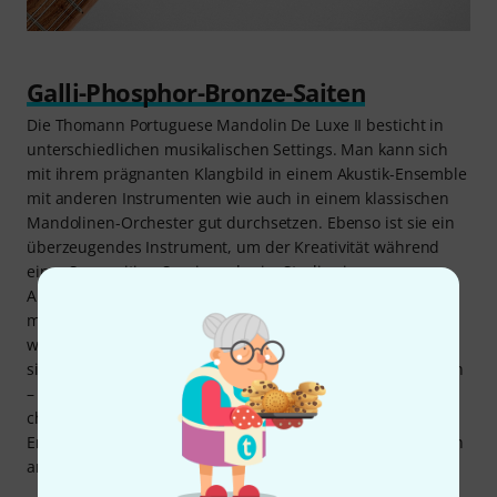
Galli-Phosphor-Bronze-Saiten
Die Thomann Portuguese Mandolin De Luxe II besticht in
unterschiedlichen musikalischen Settings. Man kann sich
mit ihrem prägnanten Klangbild in einem Akustik-Ensemble
mit anderen Instrumenten wie auch in einem klassischen
Mandolinen-Orchester gut durchsetzen. Ebenso ist sie ein
überzeugendes Instrument, um der Kreativität während
einer Songwriting-Session oder im Studio einen neuen
Anstoß zu geben, wenn man einen besonderen Klang
möchte. Dank der Phosphor-Bronze-Saiten der Marke Galli,
welche ab Werk an der Flachbau-Mandoline aufgezogen
sind, wird ihr ausgewogener Ton noch weiter unterstrichen
– sie gelten als optimaler Mittelweg für einen
charakterstarken Ton! Auch Musiker, die bereits viel
Erfahrung an der Mandoline haben, finden hier ein optisch
ansprechendes Zweitinstrument für unterwegs.