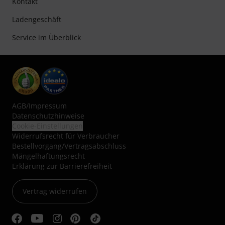
Kontakt
Ladengeschäft
Service im Überblick
AGB
/
Impressum
Datenschutzhinweise
Cookie-Einstellungen
Widerrufsrecht für Verbraucher
Bestellvorgang/Vertragsabschluss
Mängelhaftungsrecht
Erklärung zur Barrierefreiheit
Vertrag widerrufen