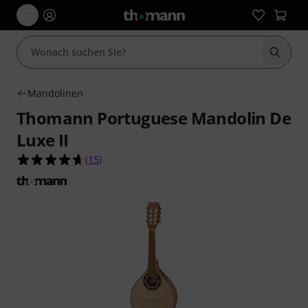
Suche 
Mandolinen
Thomann Portuguese Mandolin De
Luxe II
4.7 von 5 Sternen aus 15 Kundenbewertungen
(
15
)