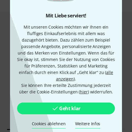
Mit Liebe serviert!
Das kauften Kunden, die sich dieses
Mit unseren Cookies möchten wir Ihnen ein
Produkt angesehen haben
fluffiges Einkaufserlebnis mit allem was
dazugehört bieten. Dazu zählen zum Beispiel
passende Angebote, personalisierte Anzeigen
und das Merken von Einstellungen. Wenn das für
Sie okay ist, stimmen Sie der Nutzung von Cookies
für Präferenzen, Statistiken und Marketing
einfach durch einen Klick auf „Geht klar“ zu (
alle
40%
anzeigen
).
17%
Sie können Ihre erteilte Zustimmung jederzeit
über die Cookie-Einstellungen (
hier
) widerrufen.
KAUFTEN
KAUFTEN
Thomann Portuguese
GENAU DIESES PRODUKT
Geht klar
Mandolin 1A-P
379 €
279 €
Cookies ablehnen
Weitere Infos