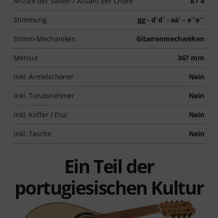
Anzahl der Saiten / Anzahl der Chöre
8 / 4
Stimmung
gg - d`d` - aà` - e``e``
Stimm-Mechaniken
Gitarrenmechaniken
Mensur
367 mm
Inkl. Ärmelschoner
Nein
Inkl. Tonabnehmer
Nein
Inkl. Koffer / Etui
Nein
Inkl. Tasche
Nein
Ein Teil der
portugiesischen Kultur