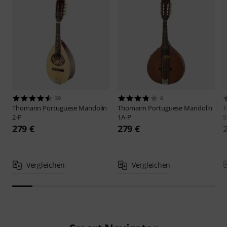
39
6
Thomann
Portuguese Mandolin
Thomann
Portuguese Mandolin
2-P
1A-P
S
279 €
279 €
Vergleichen
Vergleichen