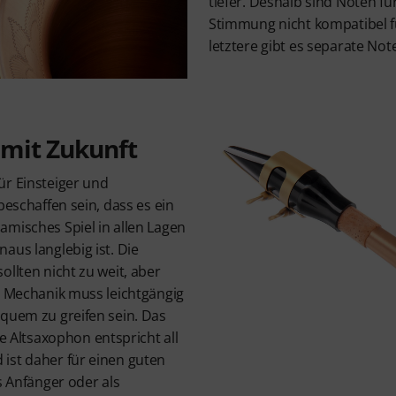
tiefer. Deshalb sind Noten fü
Stimmung nicht kompatibel f
letztere gibt es separate No
 mit Zukunft
ür Einsteiger und
beschaffen sein, dass es ein
amisches Spiel in allen Lagen
aus langlebig ist. Die
ollten nicht zu weit, aber
e Mechanik muss leichtgängig
equem zu greifen sein. Das
Altsaxophon entspricht all
ist daher für einen guten
s Anfänger oder als