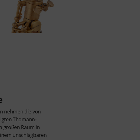
e
n nehmen die von
tigten Thomann-
en großen Raum in
 einem unschlagbaren