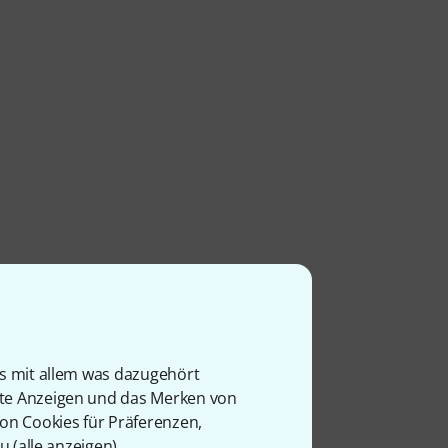
Altsaxophone
tonation in allen Lagen
 den Lederpolstern
is mit allem was dazugehört
 ältere amerikanische
rte Anzeigen und das Merken von
 werden aus Messing
von Cookies für Präferenzen,
ie echten Abalone
u (
alle anzeigen
).