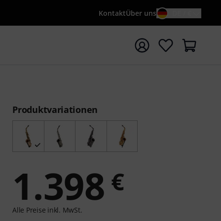
Kontakt
Über uns
DE / €
e mit Suchwort {searchTerm} starten
Produktvariationen
1.398
€
Alle Preise inkl. MwSt.