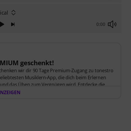
ical
0:00
EMIUM geschenkt!
chenken wir dir 90 Tage Premium-Zugang zu tonestro
eliebtesten Musiklern-App, die dich beim Erlernen
 und das Üben zum Vergnügen wird. Entdecke die
iven Schritt-für-Schritt-Lektionen
, über
400 Songs
NZEIGEN
ik
, und mehr als
270 zielgerichteten Übungen
.
on tonestro hört dir beim Spielen zu, analysiert
 dir unmittelbar Rückmeldung zur Tonhöhe und
ance, deine Saxophonfähigkeiten flexibel, effektiv und
jeder Zeit, an jedem Ort. Keine automatische