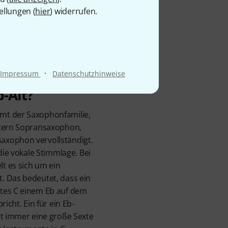
gen Verarbeitung eignet
ellungen (
hier
) widerrufen.
fang sind ein Gigbag mit
·
Impressum
Datenschutzhinweise
-Alt?
mt der Saxophonfamilie,
etern Sopransaxophon,
axophon vervollständigt.
 die vokale Stimmlage. Bei
t es sich um ein
. Das bedeutet, dass ein
tes C einem Eb auf dem
richt. Ein für ein Eb-
gt immer eine große Sexte