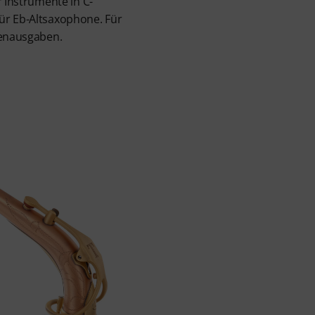
r Instrumente in C-
ür Eb-Altsaxophone. Für
tenausgaben.