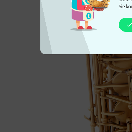
Perlmutteinlagen in den K
Sie kö
sich das MK IV sehr gut al
Rucksackgarnitur, ein Mun