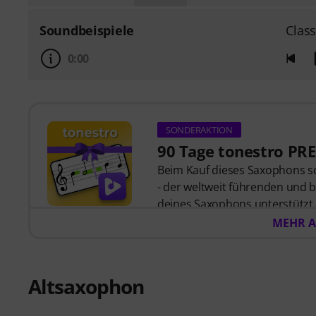
Soundbeispiele
Class
0:00
SONDERAKTION
90 Tage tonestro PR
Beim Kauf dieses Saxophons s
- der weltweit führenden und b
deines Saxophons unterstützt
Welt der Musik mit
60 interakt
MEHR A
mit hochwertiger Begleitmus
Das interaktive Live-Feedback v
jeden gespielten Ton und gibt
Altsaxophon
Rhythmus. Ergreife jetzt die Ch
mit Freude zu entwickeln – zu 