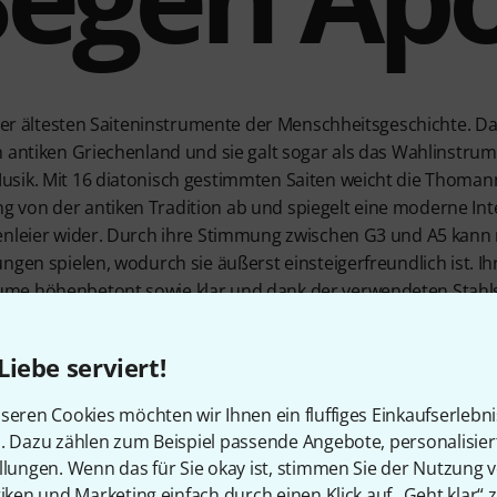
 der ältesten Saiteninstrumente der Menschheitsgeschichte. Da
m antiken Griechenland und sie galt sogar als das Wahlinstrum
usik. Mit 16 diatonisch gestimmten Saiten weicht die Thoma
von der antiken Tradition ab und spiegelt eine moderne Inte
enleier wider. Durch ihre Stimmung zwischen G3 und A5 kann 
ngen spielen, wodurch sie äußerst einsteigerfreundlich ist. Ih
me höhenbetont sowie klar und dank der verwendeten Stahlsa
ke. Diese Lyra bringt Spaß bei den ersten Schritten in der M
t.
Liebe serviert!
seren Cookies möchten wir Ihnen ein fluffiges Einkaufserlebn
Für eine nachha
n. Dazu zählen zum Beispiel passende Angebote, personalisie
llungen. Wenn das für Sie okay ist, stimmen Sie der Nutzung 
Stimmung
tiken und Marketing einfach durch einen Klick auf „Geht klar“ z