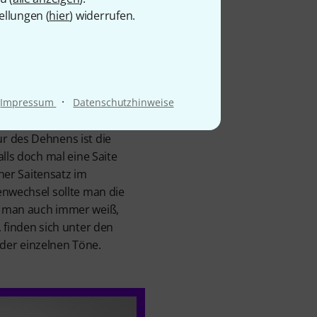
e Stimmweise äußerst
ellungen (
hier
) widerrufen.
Thomann LH16N Lyre Harp
 Stimmschlüssel im
it man nicht, während des
men beschäftigt ist, sollte
·
Impressum
Datenschutzhinweise
truments leicht an den
k, da sie ansonsten reißen
r des Dehnens ist die
alls doch mal eine Saite
cher Saitensatz im
enwechsel sollte man die
t man auch immer weiß,
 finden sich unter den
der einzelnen Töne.