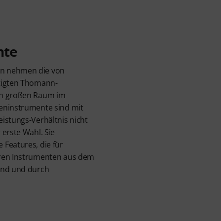
nte
n nehmen die von
tigten Thomann-
en großen Raum im
eninstrumente sind mit
istungs-Verhältnis nicht
 erste Wahl. Sie
Features, die für
eren Instrumenten aus dem
ind und durch