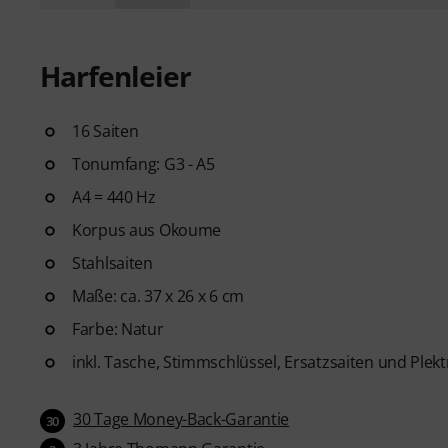
Harfenleier
16 Saiten
Tonumfang: G3 - A5
A4 = 440 Hz
Korpus aus Okoume
Stahlsaiten
Maße: ca. 37 x 26 x 6 cm
Farbe: Natur
inkl. Tasche, Stimmschlüssel, Ersatzsaiten und Plek
30 Tage Money-Back-Garantie
30