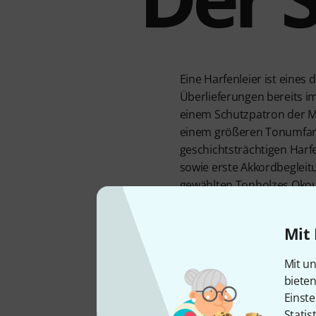
Eine Harfenleier ist eines
Überlieferungen bereits i
einem Schutzpatron der M
einem größeren Tonumfang 
geschichtsträchtigen Harf
sowie erste Akkordbegleitu
gewählten Tonholzes Okou
eine überzeugende Lautstär
kostengünstigen Preispunk
Mit 
Mit un
biete
Einste
Statis