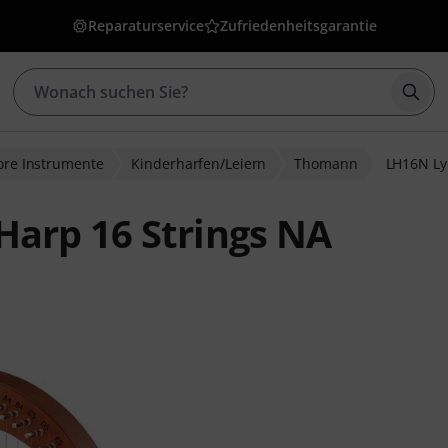
Reparaturservice
Zufriedenheitsgarantie
Such
lore Instrumente
Kinderharfen/Leiern
Thomann
LH16N Ly
arp 16 Strings NA
ewertungen