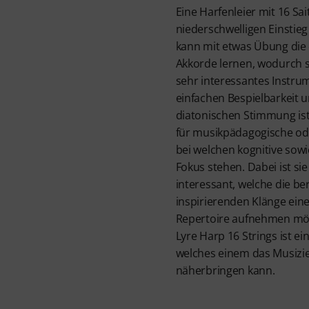
Eine Harfenleier mit 16 Sai
niederschwelligen Einstieg
kann mit etwas Übung die 
Akkorde lernen, wodurch si
sehr interessantes Instrum
einfachen Bespielbarkeit 
diatonischen Stimmung ist 
für musikpädagogische od
bei welchen kognitive sow
Fokus stehen. Dabei ist si
interessant, welche die b
inspirierenden Klänge einer
Repertoire aufnehmen mö
Lyre Harp 16 Strings ist e
welches einem das Musizier
näherbringen kann.