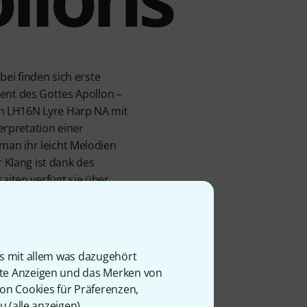
bei finden sich erste
ent des Gottes Apollon –
nn LH16N Lyre Harp NA mit
rpretation einer
man ihr leicht Melodien
r Klang ist dank des
iten verfügt sie über
usik zu einem
is mit allem was dazugehört
ltige
rte Anzeigen und das Merken von
von Cookies für Präferenzen,
u (
alle anzeigen
).