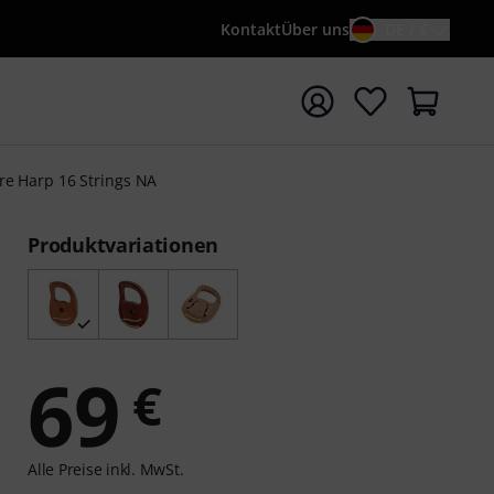
Kontakt
Über uns
DE / €
e mit Suchwort {searchTerm} starten
re Harp 16 Strings NA
Produktvariationen
69
€
Alle Preise inkl. MwSt.