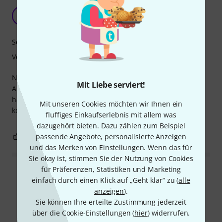
Nur für kleine Hände!
E
Esther F. 30.04.2026
Sound
Verarbeitung
Nichts für grosse Hände und kurze Fingernägel.
Mit Liebe serviert!
Ansonsten schönes Teilchen das ich aber zurückgeschickt
habe weil ich wie erwähnt die Saiten schlecht zupfen
Mit unseren Cookies möchten wir Ihnen ein
konnte.
fluffiges Einkaufserlebnis mit allem was
dazugehört bieten. Dazu zählen zum Beispiel
2
0
passende Angebote, personalisierte Anzeigen
BEWERTUNG MELDEN
und das Merken von Einstellungen. Wenn das für
Sie okay ist, stimmen Sie der Nutzung von Cookies
für Präferenzen, Statistiken und Marketing
Alle Bewertungen lesen
einfach durch einen Klick auf „Geht klar“ zu (
alle
anzeigen
).
Sie können Ihre erteilte Zustimmung jederzeit
über die Cookie-Einstellungen (
hier
) widerrufen.
Schon gewusst?