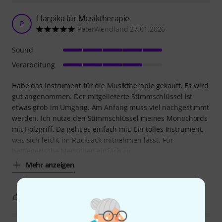
Harpika für Musiktherapie
P
PeterWendland 27.01.2026
Sound
Verarbeitung
Habe das Instrument für die Musiktherapie gekauft. Es wird
gut angenommen. Der mitgelieferte Stimmschlüssel ist
etwas grob im Umgang. Am Anfang muss viel nachgestimmt
werden. Ich nutze den Stimmschlüssel meines Monochords
mit Holzgriff. Da geht es einfach mit. Ein tolles Instrument,
was sich leicht im Rucksack mitnehmen lässt. Für
bettlegerische Menschen einfach zu
Mehr anzeigen
1
0
BEWERTUNG MELDEN