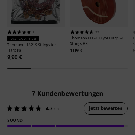
1
27
Thomann
LH24B Lyre Harp 24
PASST GARANTIERT
Strings BR
S
Thomann
HA21S Strings for
109 €
Harpika
9,90 €
7
Kundenbewertungen
Jetzt bewerten
4.7
/ 5
SOUND