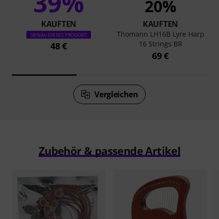
39%
20%
KAUFTEN
KAUFTEN
Thomann LH16B Lyre Harp
GENAU DIESES PRODUKT
16 Strings BR
48 €
69 €
Vergleichen
Zubehör & passende Artikel