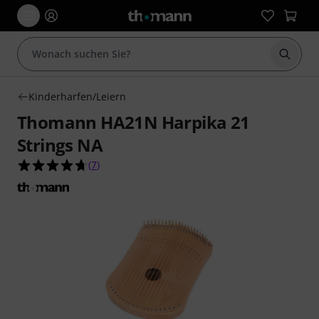
Suche 
Kinderharfen/Leiern
Thomann HA21N Harpika 21
Strings NA
4.7 von 5 Sternen aus 7 Kundenbewertungen
(
7
)