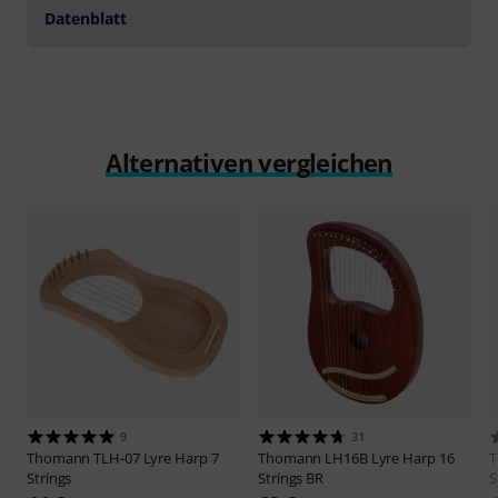
Datenblatt
Alternativen vergleichen
9
31
Thomann
TLH-07 Lyre Harp 7
Thomann
LH16B Lyre Harp 16
Strings
Strings BR
S