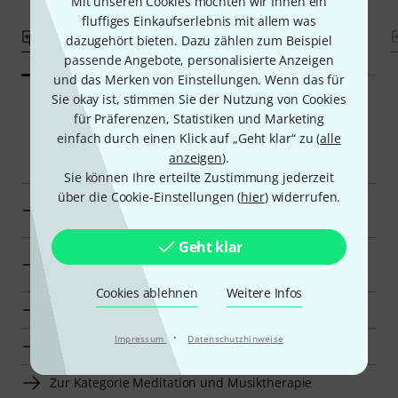
Mit unseren Cookies möchten wir Ihnen ein
fluffiges Einkaufserlebnis mit allem was
Vergleichen
Vergleichen
dazugehört bieten. Dazu zählen zum Beispiel
passende Angebote, personalisierte Anzeigen
und das Merken von Einstellungen. Wenn das für
Sie okay ist, stimmen Sie der Nutzung von Cookies
für Präferenzen, Statistiken und Marketing
einfach durch einen Klick auf „Geht klar“ zu (
alle
Smart Navigator
anzeigen
).
Sie können Ihre erteilte Zustimmung jederzeit
über die Cookie-Einstellungen (
hier
) widerrufen.
Choroi Saiteninstrumente für Musiktherapie zur
Übersicht
Geht klar
Saiteninstrumente für Musiktherapie für 50 €–70 €
anzeigen
Cookies ablehnen
Weitere Infos
Zur Kategorie Kinderharfen und Leiern
·
Impressum
Datenschutzhinweise
Zur Kategorie Saiteninstrumente für Musiktherapie
Zur Kategorie Meditation und Musiktherapie