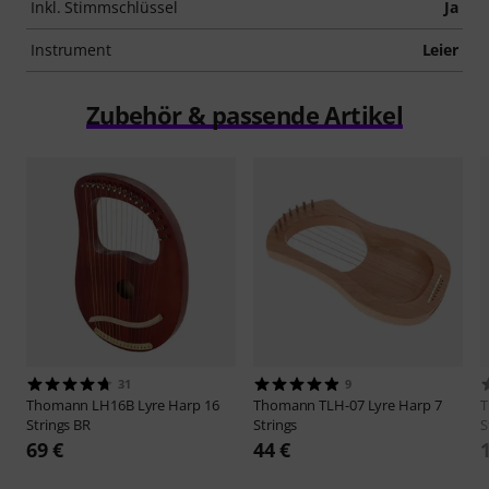
Inkl. Stimmschlüssel
Ja
Instrument
Leier
Zubehör & passende Artikel
31
9
Thomann
LH16B Lyre Harp 16
Thomann
TLH-07 Lyre Harp 7
Strings BR
Strings
S
69 €
44 €