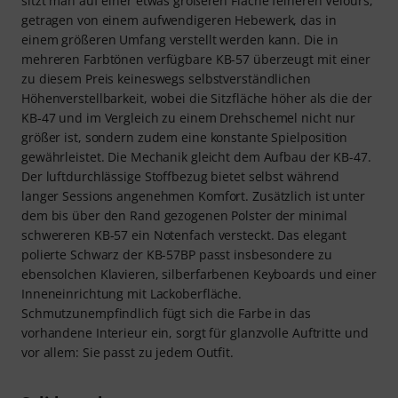
sitzt man auf einer etwas größeren Fläche feineren Velours,
getragen von einem aufwendigeren Hebewerk, das in
einem größeren Umfang verstellt werden kann. Die in
mehreren Farbtönen verfügbare KB-57 überzeugt mit einer
zu diesem Preis keineswegs selbstverständlichen
Höhenverstellbarkeit, wobei die Sitzfläche höher als die der
KB-47 und im Vergleich zu einem Drehschemel nicht nur
größer ist, sondern zudem eine konstante Spielposition
gewährleistet. Die Mechanik gleicht dem Aufbau der KB-47.
Der luftdurchlässige Stoffbezug bietet selbst während
langer Sessions angenehmen Komfort. Zusätzlich ist unter
dem bis über den Rand gezogenen Polster der minimal
schwereren KB-57 ein Notenfach versteckt. Das elegant
polierte Schwarz der KB-57BP passt insbesondere zu
ebensolchen Klavieren, silberfarbenen Keyboards und einer
Inneneinrichtung mit Lackoberfläche.
Schmutzunempfindlich fügt sich die Farbe in das
vorhandene Interieur ein, sorgt für glanzvolle Auftritte und
vor allem: Sie passt zu jedem Outfit.