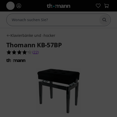
Suche 
Klavierbänke und -hocker
Thomann KB-57BP
4.2 von 5 Sternen aus 22 Kundenbewertungen
(
22
)