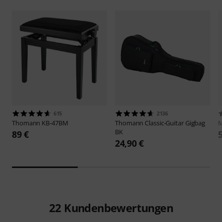
615
2136
Thomann
KB-47BM
Thomann
Classic-Guitar Gigbag
M
BK
89 €
24,90 €
22
Kundenbewertungen