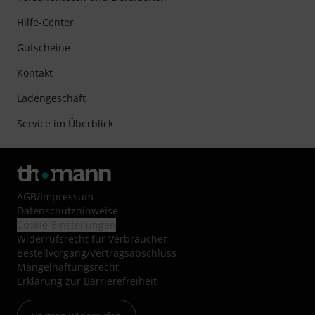
Hilfe-Center
Gutscheine
Kontakt
Ladengeschäft
Service im Überblick
AGB
/
Impressum
Datenschutzhinweise
Cookie-Einstellungen
Widerrufsrecht für Verbraucher
Bestellvorgang/Vertragsabschluss
Mängelhaftungsrecht
Erklärung zur Barrierefreiheit