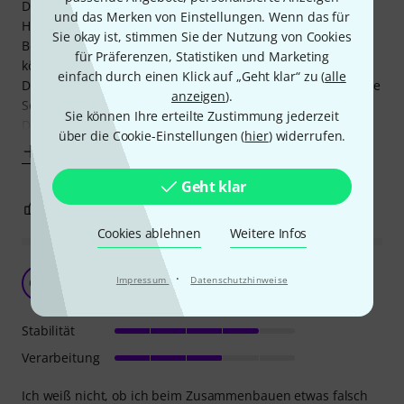
Der Zusammenbau war einfach, nur 4 Füße anschrauben.
und das Merken von Einstellungen. Wenn das für
Hocker sieht sehr erhaben aus in seinem schwarzen Look.
Sie okay ist, stimmen Sie der Nutzung von Cookies
Beim Hochkurbeln sitzt man etwas wackelig. Die Mechanik
für Präferenzen, Statistiken und Marketing
könnte hier präziser arbeiten.
einfach durch einen Klick auf „Geht klar“ zu (
alle
Das Notenfach, was ich mir gewünscht hatte, damit aktuelle
anzeigen
).
Scrips nicht rumliegen, könnte ein bißchen tiefer sein.
Sie können Ihre erteilte Zustimmung jederzeit
Die Sitzfläche aus Plüsch fusselt etwas.
über die Cookie-Einstellungen (
hier
) widerrufen.
Mehr anzeigen
Geht klar
0
0
BEWERTUNG MELDEN
Cookies ablehnen
Weitere Infos
Kann man kaufen
·
Impressum
Datenschutzhinweise
OM
Olaf Montgomery Jr 20.09.2022
Stabilität
Verarbeitung
Ich weiß nicht, ob ich beim Zusammenbauen etwas falsch