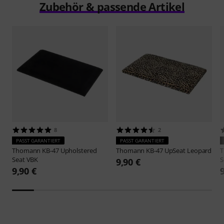
Zubehör & passende Artikel
8
2
PASST GARANTIERT
PASST GARANTIERT
Thomann
KB-47 Upholstered
Thomann
KB-47 UpSeat Leopard
Seat VBK
S
9,90 €
9,90 €