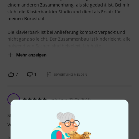
einem anderen Zusammenhang, als sie gedacht ist. Bei mir
steht die Klavierbank im Studio und dient als Ersatz für
meinen Bürostuhl.
Die Klavierbank ist bei Anlieferung kompakt verpackt und
nicht ganz so leicht. Der Zusammenbau ist kinderleicht, alle
notwendigen Sachen sind beigelegt. Ich hatte
Mehr anzeigen
7
1
BEWERTUNG MELDEN
L
Löckchen 22.05.2019
Stabilität
Verarbeitung
Ich bin mit der Klavierbank sehr zufrieden, sie ist stabil,