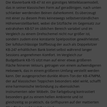
Die Klavierbank KB-47 ist ein günstiges Mittelklassemodell,
das in seiner klassischen Form auf geradlinigen, nach unten
schlanker werdenden Beinen daherkommt. Es überzeugt
mit einer zu diesem Preis keineswegs selbstverständlichen
Höhenverstellbarkeit, wobei die Sitzfläche im Gegensatz zur
extrahohen KB-57 im üblichen Bereich variabel und im
Vergleich zu einem Drehschemel nicht nur größer ist,
sondern zudem eine konstante Spielposition gewährleistet.
Der luftdurchlässige Stoffbezug der auch als Doppelsitzer
KB-247 erhältlichen Bank bietet selbst während langer
Sessions angenehmen Komfort. Im Vergleich zur
Budgetbank KB-15 sitzt man auf einer etwas größeren
Fläche feineren Velours, getragen von einem aufwendigeren
Hebewerk, das in einem größeren Umfang verstellt werden
kann. Der ausgesprochen dunkle Ahorn-Ton der KB-47MPM,
der auf klassischen Teppichen besonders edel wirkt, schafft
eine harmonische Verbindung zu ebensolchen
Instrumenten oder Möbeln. Die Farbgebung kontrastiert
besonders gut zu einem hellen Ambiente und ist
gleichzeitig so praktisch, da Griffspuren auf der mattierten