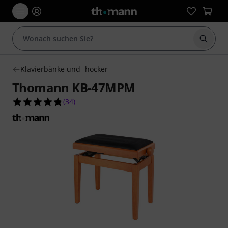
Suche 
Klavierbänke und -hocker
Thomann KB-47MPM
4.8 von 5 Sternen aus 34 Kundenbewertungen
(
34
)