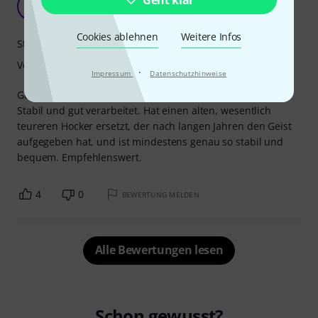
Geht klar
T
Thomas501 21.10.2009
Cookies ablehnen
Weitere Infos
Stabilität
Verarbeitung
·
Impressum
Datenschutzhinweise
Guter, solider Klavierhocker zu einem angenehmen Preis.
Stabil und gut verarbeitet. Hat einen alten, wesentlich
teureren Hocker ersetzt, der nach langen Jahren den Geist
aufgegeben hat, und ist mindestens genau so stabil und
bequem. Empfehlenswert.
4
0
BEWERTUNG MELDEN
Alle Bewertungen lesen
Schon gewusst?