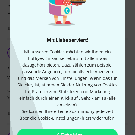
leicht/angenehm zu verstellen und auch das haptische
Gefühl kommt nicht zu kurz. Würde ich wieder kaufen.
0
0
BEWERTUNG MELDEN
Mit Liebe serviert!
Sehr preiswert und stabil
Mit unseren Cookies möchten wir Ihnen ein
A
a-tone 16.07.2020
fluffiges Einkaufserlebnis mit allem was
dazugehört bieten. Dazu zählen zum Beispiel
Stabilität
passende Angebote, personalisierte Anzeigen
Verarbeitung
und das Merken von Einstellungen. Wenn das für
Sie okay ist, stimmen Sie der Nutzung von Cookies
Optimale Klavierbank für meinen Gebrauch. Stabil und gut
für Präferenzen, Statistiken und Marketing
verarbeitet.
einfach durch einen Klick auf „Geht klar“ zu (
alle
anzeigen
).
Sie können Ihre erteilte Zustimmung jederzeit
0
0
BEWERTUNG MELDEN
über die Cookie-Einstellungen (
hier
) widerrufen.
Stabil und günstig