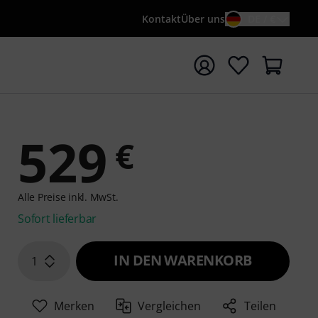
Kontakt
Über uns
DE / €
e mit Suchwort {searchTerm} starten
529
€
Alle Preise inkl. MwSt.
Sofort lieferbar
IN DEN WARENKORB
1
Merken
Vergleichen
Teilen