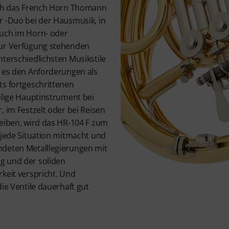
ich das French Horn Thomann
r -Duo bei der Hausmusik, in
auch im Horn- oder
zur Verfügung stehenden
terschiedlichsten Musikstile
t es den Anforderungen als
ts fortgeschrittenen
elige Hauptinstrument bei
, im Festzelt oder bei Reisen
leiben, wird das HR-104 F zum
 jede Situation mitmacht und
ndeten Metalllegierungen mit
g und der soliden
keit verspricht. Und
die Ventile dauerhaft gut