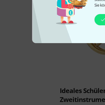
Sie kö
Ideales Schüle
Zweitinstrume