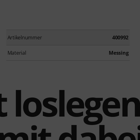
Artikelnummer
400992
Material
Messing
 loslegen
mit dabe