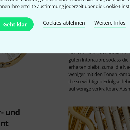
vernünftige Intonation aus,
nnen Ihre erteilte Zustimmung jederzeit über die Cookie-Einst
Musikschüler deutlich profitie
Befestigung und Verstellmögl
Cookies ablehnen
Weitere Infos
für den linken kleinen Finger,
Geht klar
unterstützt, nicht so leicht 
formt das HR-104 F einen sc
sich damit harmonisch in das
ein. Von Haus aus punktet es
guten Intonation, sodass die
erhalten bleibt, zumal die 
weniger mit den Tönen kämp
die so wichtigen Erfolgserle
auf wenige verkraftbare Aus
r- und
nt