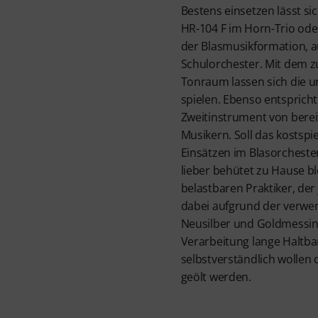
Bestens einsetzen lässt s
HR-104 F im Horn-Trio ode
der Blasmusikformation, 
Schulorchester. Mit dem 
Tonraum lassen sich die un
spielen. Ebenso entsprich
Zweitinstrument von berei
Musikern. Soll das kostspi
Einsätzen im Blasorchester
lieber behütet zu Hause b
belastbaren Praktiker, der
dabei aufgrund der verwe
Neusilber und Goldmessin
Verarbeitung lange Haltbar
selbstverständlich wollen 
geölt werden.