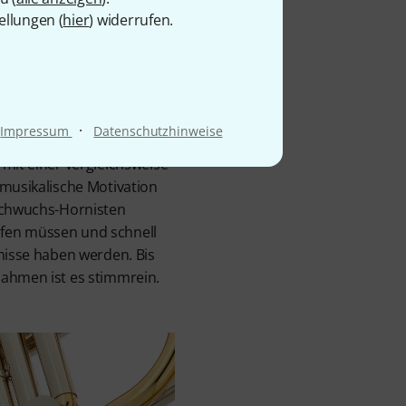
 wovon insbesondere
ellungen (
hier
) widerrufen.
ren. Vorteilhaft ist die
ichkeit des Haltebügels
 der, mit diesem Benefit
zu rutschen beginnt. Dabei
hönen Horn-Ton und fügt
·
Impressum
Datenschutzhinweise
 klangliche Gesamtbild
 mit einer vergleichsweise
 musikalische Motivation
Nachwuchs-Hornisten
fen müssen und schnell
bnisse haben werden. Bis
nahmen ist es stimmrein.