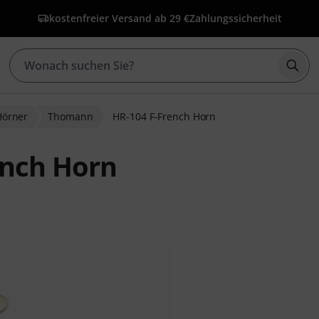
kostenfreier Versand ab 29 €
Zahlungssicherheit
Such
Hörner
Thomann
HR-104 F-French Horn
ench Horn
ewertungen