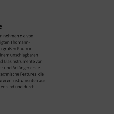
e
n nehmen die von
tigten Thomann-
en großen Raum in
 einem unschlagbaren
ind Blasinstrumente von
er und Anfänger erste
echnische Features, die
eureren Instrumenten aus
ten sind und durch