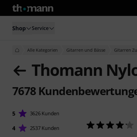
Shop
Service
Alle Kategorien
Gitarren und Bässe
Gitarren Z
Thomann Nylo
7678
Kundenbewertung
5
3626 Kunden
4
2537 Kunden