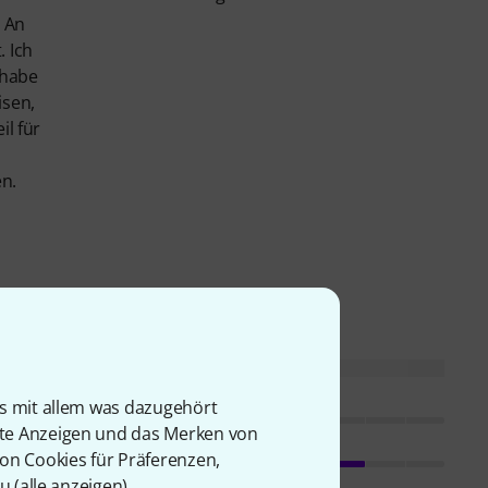
. An
. Ich
 habe
isen,
il für
n.
is mit allem was dazugehört
Tragekomfort
rte Anzeigen und das Merken von
von Cookies für Präferenzen,
Verarbeitung
u (
alle anzeigen
).