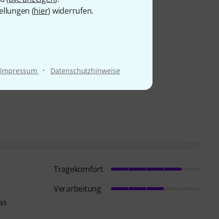
jetzt
ellungen (
hier
) widerrufen.
ade
·
Impressum
Datenschutzhinweise
z
Tragekomfort
Verarbeitung
as