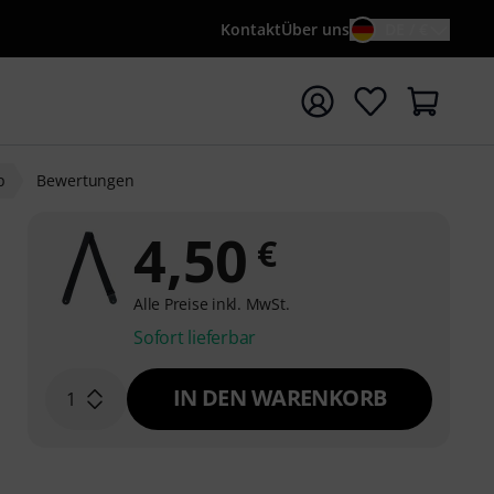
Kontakt
Über uns
DE / €
e mit Suchwort {searchTerm} starten
p
Bewertungen
4,50
€
Alle Preise inkl. MwSt.
Sofort lieferbar
IN DEN WARENKORB
1