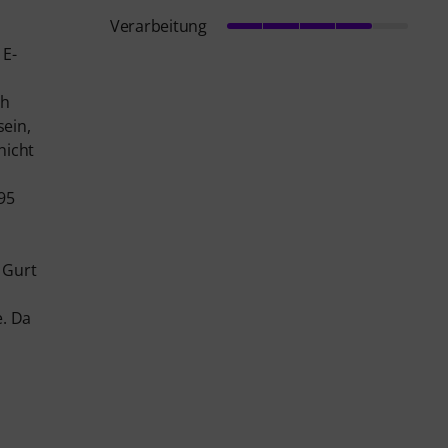
Verarbeitung
 E-
ch
sein,
nicht
95
 Gurt
e. Da