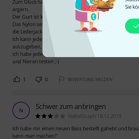
Zum Glück habe ich den Gurt nur als Giveaway zur Gitar
Sie kö
ärgern.
Der Gurt ist lediglich ein Nylonriemen, mit zwei Ledere
Das Nylon selbst wird in der gleichen Qualität auch f
die Lederjacke an lässt hat sich damit schnell wundgesc
Ich kann jedem, der jetzt nicht gerade einen Folterkelle
auszugeben, hier ist am falschen Ende gespart.
ich habe jedenfalls nach ein paar Minuten einer ander
und Nieren testen ;-)
1
0
BEWERTUNG MELDEN
Schwer zum anbringen
N
NebelGraph 18.12.2019
Ich habe mir einen neuen Bass bestellt gahebt und brau
kann man machen!"