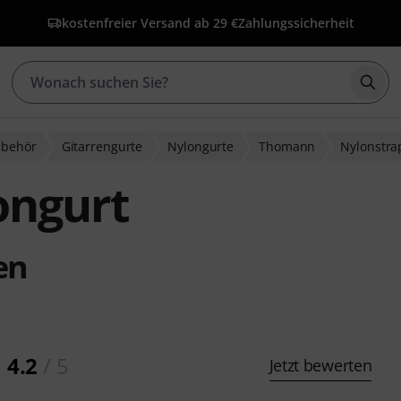
kostenfreier Versand ab 29 €
Zahlungssicherheit
Such
ubehör
Gitarrengurte
Nylongurte
Thomann
Nylonstra
ngurt
en
4.2
/ 5
Jetzt bewerten