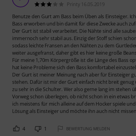
Printy 16.05.2019
Benutze den Gurt am Bass beim Üben als Einsteiger. Ich
Bass erworben und bin damit für diese Zwecke auch zuf
Der Gurt ist stabil verarbeitet. Die Nähte sind alle sa
immernoch sehr stabil aus. Einzig der Stoff schien sch
sodass leichte Fransen an den Nähten zu dem Gurtlede
weiter ausgefranst, daher gibt es hier keine große Bea
Für meine 1,70m Körpergröße ist die Länge des Bass op
hat keine Probleme sich den Bass komfortabel einzustel
Der Gurt ist meiner Meinung nach aber für Einsteiger g
stehen. Dafür ist mir der Gurt einfach nicht breit genu
zu sehr in die Schulter. Wer also gerne lang im stehen 
Vorweg schon überlegen, ob nicht schon in ein etwas br
ich meistens für mich alleine auf dem Hocker spiele und 
Lösung als Einsteiger und möchte ihn auch nicht missen
4
1
BEWERTUNG MELDEN