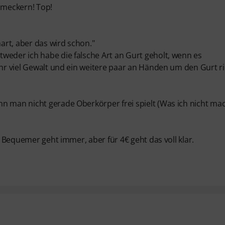
u meckern! Top!
hart, aber das wird schon."
weder ich habe die falsche Art an Gurt geholt, wenn es
ehr viel Gewalt und ein weitere paar an Händen um den Gurt ri
n man nicht gerade Oberkörper frei spielt (Was ich nicht ma
. Bequemer geht immer, aber für 4€ geht das voll klar.