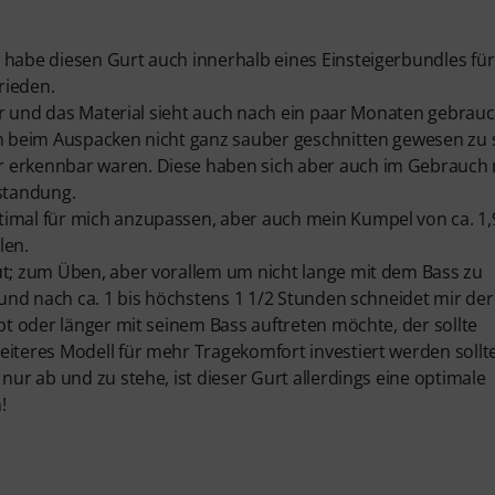
 habe diesen Gurt auch innerhalb eines Einsteigerbundles für
rieden.
uber und das Material sieht auch nach ein paar Monaten gebrau
on beim Auspacken nicht ganz sauber geschnitten gewesen zu 
r erkennbar waren. Diese haben sich aber auch im Gebrauch 
nstandung.
timal für mich anzupassen, aber auch mein Kumpel von ca. 1,
len.
ut; zum Üben, aber vorallem um nicht lange mit dem Bass zu
g und nach ca. 1 bis höchstens 1 1/2 Stunden schneidet mir der
übt oder länger mit seinem Bass auftreten möchte, der sollte
eiteres Modell für mehr Tragekomfort investiert werden sollt
nur ab und zu stehe, ist dieser Gurt allerdings eine optimale
!