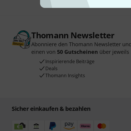
Thomann Newsletter
Abonniere den Thomann Newsletter und
einen von
50 Gutscheinen
über jeweils
Inspirierende Beiträge
Deals
Thomann Insights
Sicher einkaufen & bezahlen