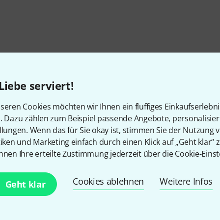
Liebe serviert!
seren Cookies möchten wir Ihnen ein fluffiges Einkaufserlebn
n. Dazu zählen zum Beispiel passende Angebote, personalisie
llungen. Wenn das für Sie okay ist, stimmen Sie der Nutzung 
tiken und Marketing einfach durch einen Klick auf „Geht klar“ z
nnen Ihre erteilte Zustimmung jederzeit über die Cookie-Einst
Gefällt Ihnen, was Sie sehen?
Cookies ablehnen
Weitere Infos
Geht klar
Teilen
Hilfe & Feedback