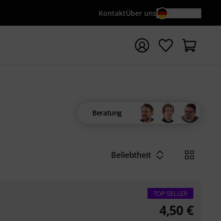
Kontakt
Über uns
DE / €
e mit Suchwort {searchTerm} starten
Beratung
Beliebtheit
TOP-SELLER
4,50
€