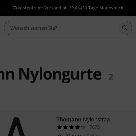
kostenfreier Versand ab 29 €
30 Tage Moneyback
Such
n Nylongurte
2
Thomann
Nylonstrap
7675
Material: Nylon