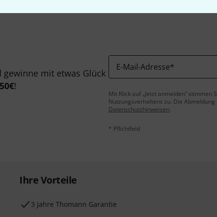
E-Mail-Adresse
*
 gewinne mit etwas Glück
50€
!
Mit Klick auf „Jetzt anmelden“ stimmen
Nutzungsverhaltens zu. Die Abmeldung is
Datenschutzhinweisen
.
* Pflichtfeld
Ihre Vorteile
3 Jahre Thomann Garantie