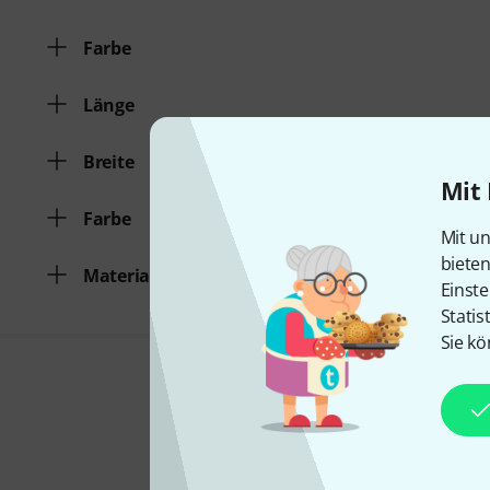
Farbe
Länge
Breite
Mit 
Farbe
Mit un
biete
Material
Einste
Statis
Sie kö