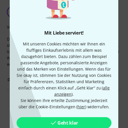
Falsch beschriftet?
O
outofmid 23.09.2019
Verarbeitung
Mit Liebe serviert!
Die Qualität ist ok, über die Länge vom Netzkabel lässt sich
Mit unseren Cookies möchten wir Ihnen ein
streiten (für reinen Rackeinbau ist es mit 1,5m viel zu lang).
fluffiges Einkaufserlebnis mit allem was
Ich hoffe die Beschriftung ("Maximale Gesamtleistung 3680
dazugehört bieten. Dazu zählen zum Beispiel
W") ist falsch. Sonst wäre das echt nicht sein Geld wert,
passende Angebote, personalisierte Anzeigen
wenn man nur eine Phase benutzen dürfte!
und das Merken von Einstellungen. Wenn das für
Sie okay ist, stimmen Sie der Nutzung von Cookies
3
0
BEWERTUNG MELDEN
für Präferenzen, Statistiken und Marketing
einfach durch einen Klick auf „Geht klar“ zu (
alle
anzeigen
).
Sie können Ihre erteilte Zustimmung jederzeit
Alle Bewertungen lesen
über die Cookie-Einstellungen (
hier
) widerrufen.
Geht klar
Schon gewusst?