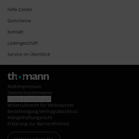
Hilfe-Center
Gutscheine
Kontakt
Ladengeschäft
Service im Überblick
AGB
/
Impressum
Datenschutzhinweise
Cookie-Einstellungen
Widerrufsrecht für Verbraucher
Bestellvorgang/Vertragsabschluss
Mängelhaftungsrecht
Erklärung zur Barrierefreiheit