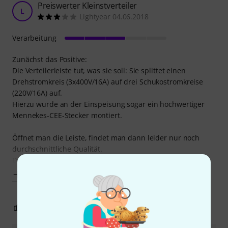
Preiswerter Kleinstverteiler
L
Lightyear 04.06.2018
Verarbeitung
Zunächst das Positive:
Die Verteilerleiste tut, was sie soll: Sie splittet einen
Drehstromkreis (3x400V/16A) auf drei Schukostromkreise
(220V/16A) auf.
Hierzu wurde an der Einspeisung sogar ein hochwertiger
Mennekes-CEE-Stecker montiert.
Öffnet man die Leiste, findet man dann leider nur noch
durchschnittliche Qualität.
Dabei fällt den
Mehr anzeigen
2
0
BEWERTUNG MELDEN