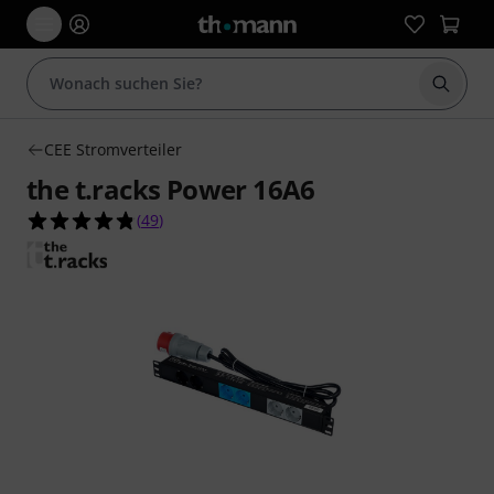
Suche 
CEE Stromverteiler
the t.racks Power 16A6
4.8 von 5 Sternen aus 49 Kundenbewertungen
(
49
)