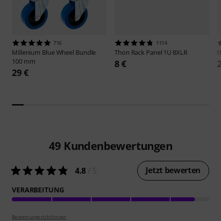
716
1114
Millenium
Blue Wheel Bundle
Thon
Rack Panel 1U 8XLR
t
100 mm
8 €
29 €
49
Kundenbewertungen
Jetzt bewerten
4.8
/ 5
VERARBEITUNG
Bewertungsrichtlinien