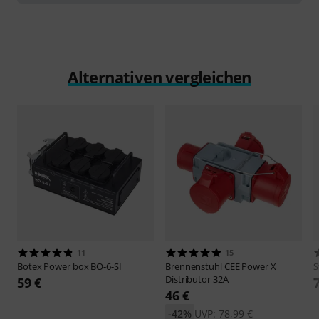
Alternativen vergleichen
11
15
Botex
Power box BO-6-SI
Brennenstuhl
CEE Power X
S
Distributor 32A
59 €
46 €
-42%
UVP: 78,99 €