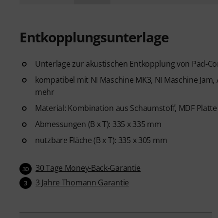
Entkopplungsunterlage
Unterlage zur akustischen Entkopplung von Pad-Co
kompatibel mit NI Maschine MK3, NI Maschine Jam, 
mehr
Material: Kombination aus Schaumstoff, MDF Plat
Abmessungen (B x T): 335 x 335 mm
nutzbare Fläche (B x T): 335 x 305 mm
30 Tage Money-Back-Garantie
30
3 Jahre Thomann Garantie
3