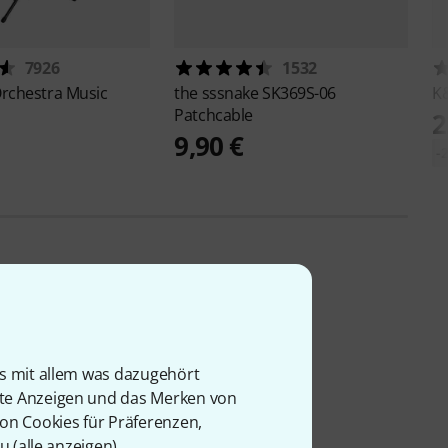
7926
1532
rchestra Music
the sssnake
SK369S-06
K
Patchcable
2
9,90 €
-
is mit allem was dazugehört
rte Anzeigen und das Merken von
von Cookies für Präferenzen,
u (
alle anzeigen
).