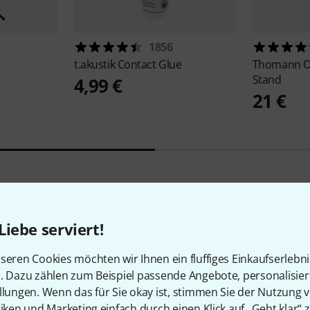
1856
t.akustik
Contact Glue
Thomann
O
Stand
4,99 €
21 €
39
Kundenbewertungen
Liebe serviert!
seren Cookies möchten wir Ihnen ein fluffiges Einkaufserlebn
n. Dazu zählen zum Beispiel passende Angebote, personalisie
llungen. Wenn das für Sie okay ist, stimmen Sie der Nutzung 
tiken und Marketing einfach durch einen Klick auf „Geht klar“ z