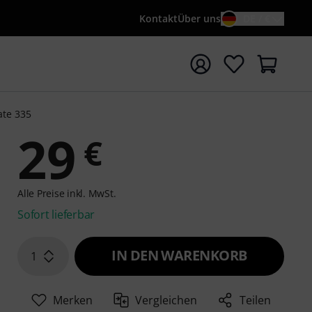
Kontakt
Über uns
DE / €
e mit Suchwort {searchTerm} starten
ate 335
29
€
Alle Preise inkl. MwSt.
Sofort lieferbar
IN DEN WARENKORB
1
Merken
Vergleichen
Teilen