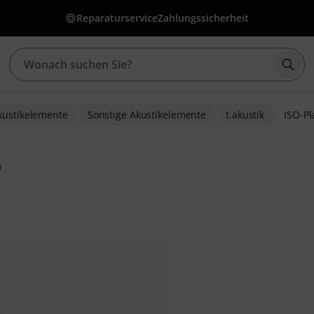
Reparaturservice
Zahlungssicherheit
Such
kustikelemente
Sonstige Akustikelemente
t.akustik
ISO-Pl
5
ewertungen