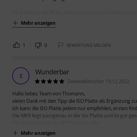
Ich hätte mir die Platte etwas weniger hoch gebaut gew
Mehr anzeigen
1
0
BEWERTUNG MELDEN
Wunderbar
Z
Zwewwldetscher 19.12.2022
Hallo liebes Team von Thomann,
vielen Dank mit den Tipp die ISO Platte als Ergänzung 
Ich kann die ISO Platte jedem nur empfehlen, ersten find
Die MK3 liegt passgenau in der Iso Platte und ist gut ge
Die Verarbeitung der ISO Platte ist sehr
Mehr anzeigen