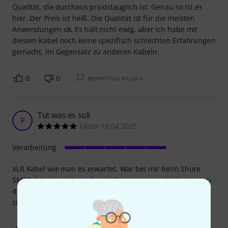
Qualität, die durchaus praxistauglich ist. Genau so ist es
hier. Der Preis ist heiß. Die Qualität ist für die meisten
Anwendungen ok. Es hält nicht ewig, aber ich habe mit
diesem Kabel noch keine spezifisch schlechten Erfahrungen
gemacht, im Gegensatz zu anderen Kabeln.
0
0
BEWERTUNG MELDEN
Tut was es soll
F
Faltox 18.04.2025
Verarbeitung
XLR Kabel wie man es erwartet. War bei mir beim Shure
SM58 dabei, wurde auch mit diesem verwendet, hat genau
das getan was es sollte, kein Rauschen/Interferenzen, lässt
sich easy rollen, hat keine Knicke oder ähnliches.