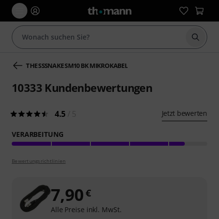
Suche 
THE SSSNAKE SM10 BK MIKROKABEL
10333
Kundenbewertungen
4.5
/ 5
Jetzt bewerten
VERARBEITUNG
Bewertungsrichtlinien
7,90
€
Alle Preise inkl. MwSt.