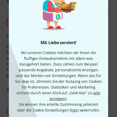
0
0
BEWERTUNG MELDEN
Unschlagbar
SJ
StraVag Jr. 09.07.2025
Verarbeitung
Mit Liebe serviert!
Für den Preis bekommt man ein vernünftiges gu
Mit unseren Cookies möchten wir Ihnen ein
Funktionierendes Kabel. Die einzige Kleinigkeit ist das die
fluffiges Einkaufserlebnis mit allem was
isolierung nicht sonderlich dick ist. Ich hatte keine
dazugehört bieten. Dazu zählen zum Beispiel
Störungen oder der gleichen, denke aber das sie für den
passende Angebote, personalisierte Anzeigen
häufigen Gebrauch auf der Bühne eventuell nich so gut
und das Merken von Einstellungen. Wenn das für
geeignet sind.
Sie okay ist, stimmen Sie der Nutzung von Cookies
für Präferenzen, Statistiken und Marketing
0
0
BEWERTUNG MELDEN
einfach durch einen Klick auf „Geht klar“ zu (
alle
anzeigen
).
Sie können Ihre erteilte Zustimmung jederzeit
The Box DSP 18 mit 2x Aktiv Full Range 15 zoll
über die Cookie-Einstellungen (
hier
) widerrufen.
BV
Bo van Boch 12.01.2026