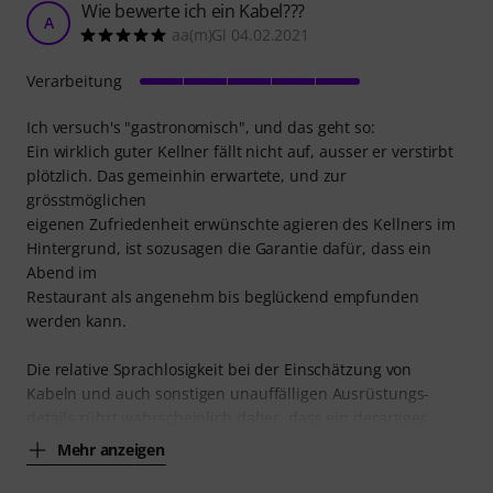
Wie bewerte ich ein Kabel???
A
aa(m)Gl 04.02.2021
Verarbeitung
Ich versuch's "gastronomisch", und das geht so:
Ein wirklich guter Kellner fällt nicht auf, ausser er verstirbt
plötzlich. Das gemeinhin erwartete, und zur
grösstmöglichen
eigenen Zufriedenheit erwünschte agieren des Kellners im
Hintergrund, ist sozusagen die Garantie dafür, dass ein
Abend im
Restaurant als angenehm bis beglückend empfunden
werden kann.
Die relative Sprachlosigkeit bei der Einschätzung von
Kabeln und auch sonstigen unauffälligen Ausrüstungs-
details rührt wahrscheinlich daher, dass ein derartiger
Mehr anzeigen