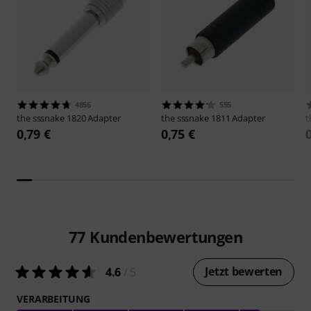
4856
555
the sssnake
1820 Adapter
the sssnake
1811 Adapter
t
0,79 €
0,75 €
77
Kundenbewertungen
Jetzt bewerten
4.6
/ 5
VERARBEITUNG