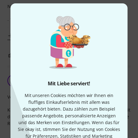
Negativ:
- Wirkt etwas billig verarbeitet
- Sitzt nicht so fest, man muss mit einer kleinen Zange
Mehr anzeigen
0
0
BEWERTUNG MELDEN
Perfekt gegen abgeknickte Kabel
F
Mit Liebe serviert!
Fabian056 09.05.2020
Mit unseren Cookies möchten wir Ihnen ein
Verarbeitung
fluffiges Einkaufserlebnis mit allem was
dazugehört bieten. Dazu zählen zum Beispiel
Kabelbrüche an den Knickstellen der Stecker gehören damit
passende Angebote, personalisierte Anzeigen
der Vergangenheit an und können dann auch gleich in eine
und das Merken von Einstellungen. Wenn das für
Richtung geführt werden.
Sie okay ist, stimmen Sie der Nutzung von Cookies
für Präferenzen, Statistiken und Marketing