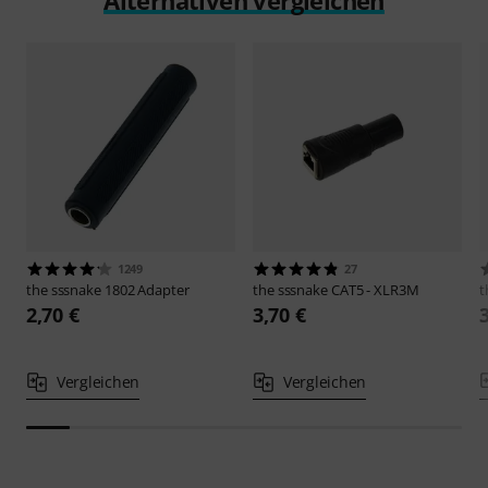
1249
27
the sssnake
1802 Adapter
the sssnake
CAT5 - XLR3M
t
2,70 €
3,70 €
Vergleichen
Vergleichen