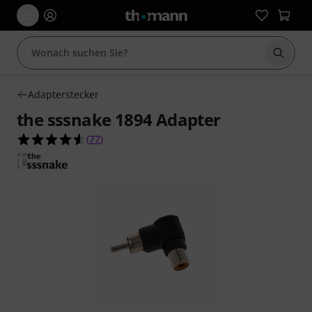
Suche 
Adapterstecker
the sssnake 1894 Adapter
4.6 von 5 Sternen aus 77 Kundenbewertungen
(
77
)