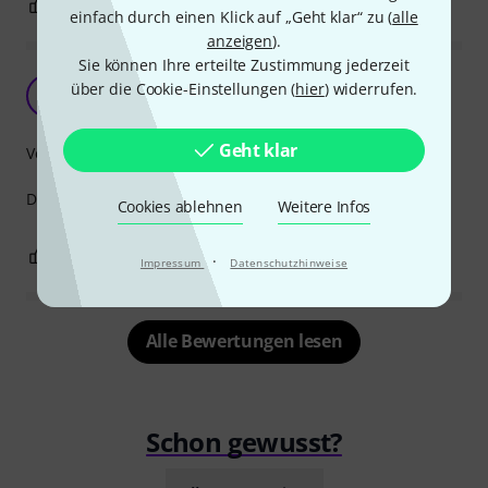
0
0
BEWERTUNG MELDEN
einfach durch einen Klick auf „Geht klar“ zu (
alle
anzeigen
).
Sie können Ihre erteilte Zustimmung jederzeit
Hält nicht lange
über die Cookie-Einstellungen (
hier
) widerrufen.
D
dr.frey 26.03.2020
Geht klar
Verarbeitung
Der Adapter ist nach sehr kurzer Zeit zerbrochen!
Cookies ablehnen
Weitere Infos
0
0
BEWERTUNG MELDEN
·
Impressum
Datenschutzhinweise
Alle Bewertungen lesen
Schon gewusst?