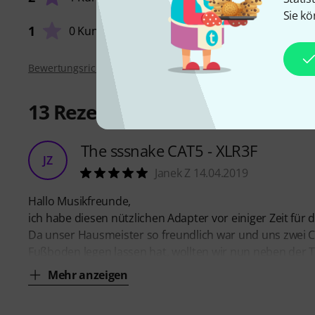
Sie kö
1
0 Kunden
Bewertungsrichtlinien
13
Rezensionen
The sssnake CAT5 - XLR3F
JZ
Janek Z 14.04.2019
Hallo Musikfreunde,
ich habe diesen nützlichen Adapter vor einiger Zeit für 
Da unser Hausmeister so freundlich war und uns zwei C
Fußboden legen lassen hat, wollten wir nun neben der
Mehr anzeigen