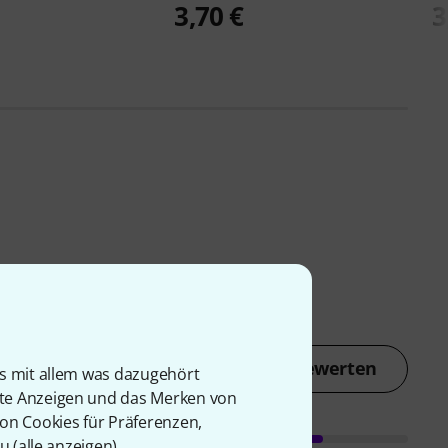
3,70 €
3
Jetzt bewerten
is mit allem was dazugehört
rte Anzeigen und das Merken von
von Cookies für Präferenzen,
u (
alle anzeigen
).