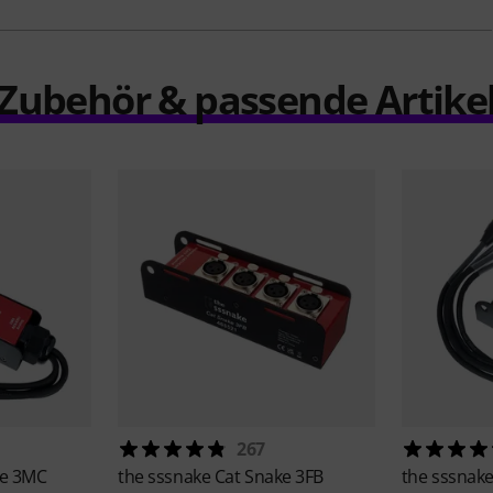
Zubehör & passende Artike
267
ke 3MC
the sssnake
Cat Snake 3FB
the sssnak