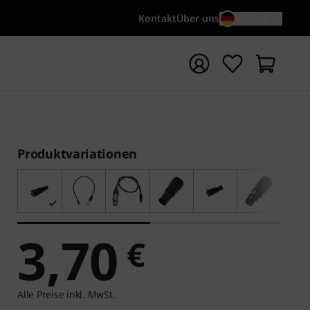
Kontakt
Über uns
DE / €
e mit Suchwort {searchTerm} starten
Produktvariationen
3,70
€
Alle Preise inkl. MwSt.