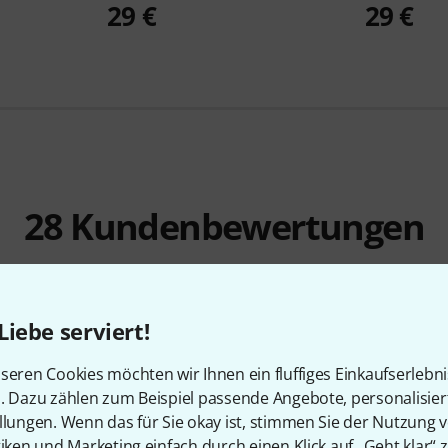
29 €
29 €
28
Kundenbewertungen
Liebe serviert!
4.6
/ 5
seren Cookies möchten wir Ihnen ein fluffiges Einkaufserlebn
n. Dazu zählen zum Beispiel passende Angebote, personalisie
EITUNG
llungen. Wenn das für Sie okay ist, stimmen Sie der Nutzung 
tiken und Marketing einfach durch einen Klick auf „Geht klar“ z