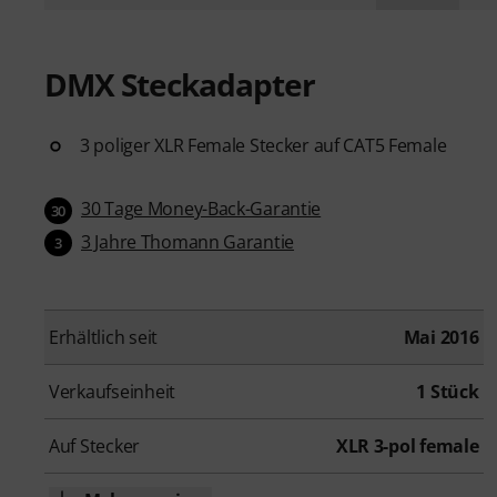
DMX Steckadapter
3 poliger XLR Female Stecker auf CAT5 Female
30 Tage Money-Back-Garantie
30
3 Jahre Thomann Garantie
3
Erhältlich seit
Mai 2016
Verkaufseinheit
1 Stück
Auf Stecker
XLR 3-pol female