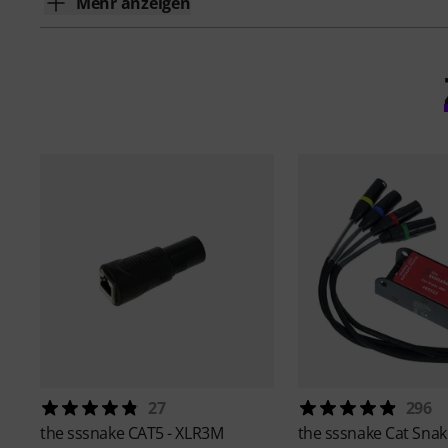
Mehr anzeigen
27
296
the sssnake
CAT5 - XLR3M
the sssnake
Cat Sna