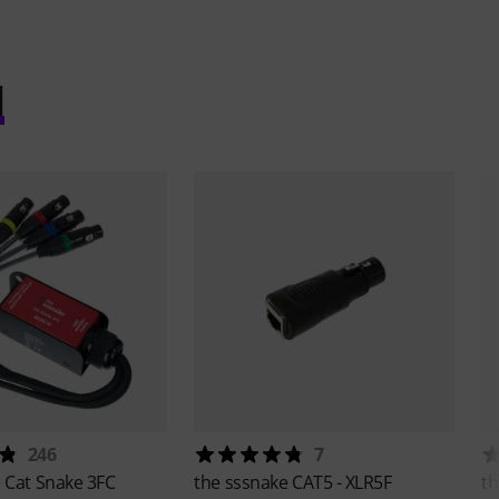
l
246
7
e
Cat Snake 3FC
the sssnake
CAT5 - XLR5F
th