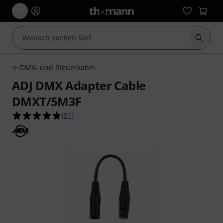
Suche 
DMX- und Steuerkabel
ADJ DMX Adapter Cable
DMXT/5M3F
4.8 von 5 Sternen aus 51 Kundenbewertungen
(
51
)