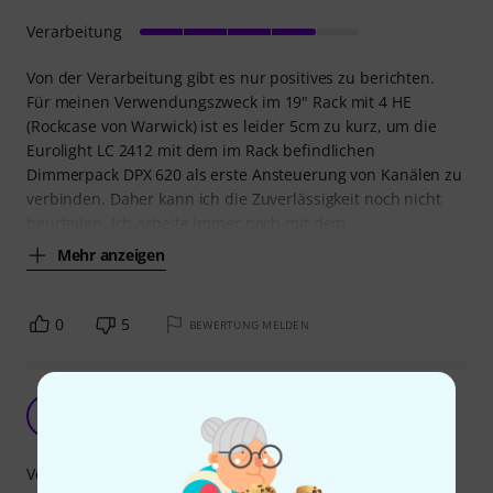
Verarbeitung
Von der Verarbeitung gibt es nur positives zu berichten.
Für meinen Verwendungszweck im 19" Rack mit 4 HE
(Rockcase von Warwick) ist es leider 5cm zu kurz, um die
Eurolight LC 2412 mit dem im Rack befindlichen
Dimmerpack DPX 620 als erste Ansteuerung von Kanälen zu
verbinden. Daher kann ich die Zuverlässigkeit noch nicht
beurteilen. Ich arbeite immer noch mit dem
Mehr anzeigen
0
5
BEWERTUNG MELDEN
Erfüllt seinen Zweck
A
Anonym 09.04.2016
Verarbeitung