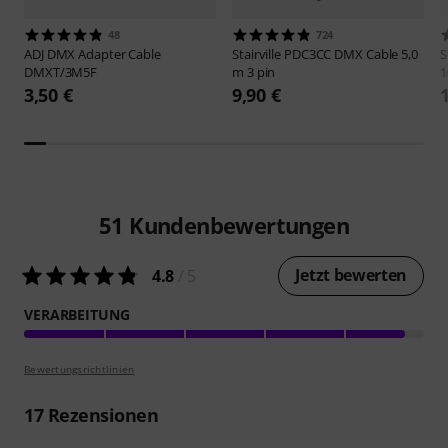
48
724
ADJ
DMX Adapter Cable
Stairville
PDC3CC DMX Cable 5,0
S
DMXT/3M5F
m 3 pin
1
3,50 €
9,90 €
51
Kundenbewertungen
Jetzt bewerten
4.8
/ 5
VERARBEITUNG
Bewertungsrichtlinien
17
Rezensionen