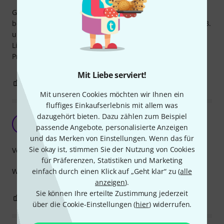
Gute Verarbeitung trotz seines niedrigen Preises! Wir
benutzen ihn täglich (in der Technik AG unserer Schule) z.B.
um unsere XLR Kabel für unsere LED Pars oder Moving
Lights zu nutzen! Alles in allem ein sehr empfehlenswertes
Produkt gerade für diesen Preis!
Mit Liebe serviert!
0
1
BEWERTUNG MELDEN
Mit unseren Cookies möchten wir Ihnen ein
fluffiges Einkaufserlebnis mit allem was
dazugehört bieten. Dazu zählen zum Beispiel
Hochwertig
R
passende Angebote, personalisierte Anzeigen
RyZn 18.07.2022
und das Merken von Einstellungen. Wenn das für
Sie okay ist, stimmen Sie der Nutzung von Cookies
Verarbeitung
für Präferenzen, Statistiken und Marketing
einfach durch einen Klick auf „Geht klar“ zu (
alle
Wirkt hochwertig und stabil. Bin zufrieden.
anzeigen
).
Sie können Ihre erteilte Zustimmung jederzeit
0
0
BEWERTUNG MELDEN
über die Cookie-Einstellungen (
hier
) widerrufen.