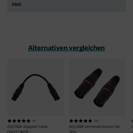
DMX
Alternativen vergleichen
48
501
ADJ
DMX Adapter Cable
ADJ
DMX terminal resistor Set
A
DMXT/3M5F
3Pin