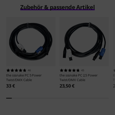
Zubehör & passende Artikel
46
45
the sssnake
PC 5 Power
the sssnake
PC 2,5 Power
t
Twist/DMX Cable
Twist/DMX Cable
T
33 €
23,50 €