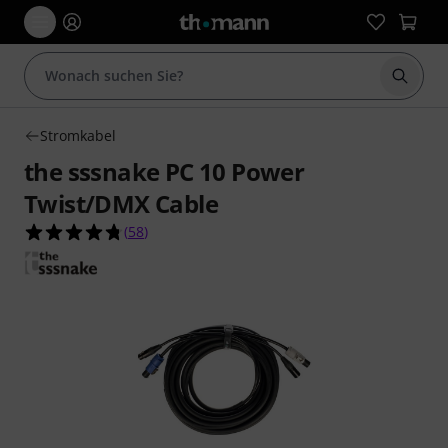
Suche 
Stromkabel
the sssnake PC 10 Power
Twist/DMX Cable
4.7 von 5 Sternen aus 58 Kundenbewertungen
(
58
)