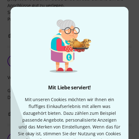
Anschlüsse gut zu verlegen.
Solide Verarbeitung, deswegen und wegen der
Praktikabilität 5*
0
0
BEWERTUNG MELDEN
Absolut tadelloses Kabel
D
Drops 23.03.2022
Verarbeitung
Mit Liebe serviert!
Ganz egal was es für tolle und noch viel teurere Kabel gibt.
Das hier reicht mehr als. Top verarbeitet und funktioniert.
Mit unseren Cookies möchten wir Ihnen ein
fluffiges Einkaufserlebnis mit allem was
dazugehört bieten. Dazu zählen zum Beispiel
0
0
BEWERTUNG MELDEN
passende Angebote, personalisierte Anzeigen
und das Merken von Einstellungen. Wenn das für
Sie okay ist, stimmen Sie der Nutzung von Cookies
Sehr mangelhaft