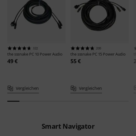
322
200
the sssnake
PC 10 Power Audio
the sssnake
PC 15 Power Audio
t
49 €
55 €
Vergleichen
Vergleichen
Smart Navigator