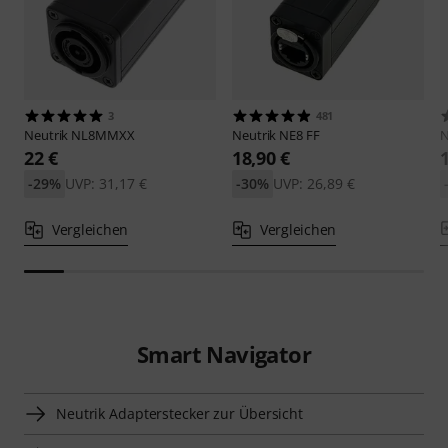
3
481
Neutrik
NL8MMXX
Neutrik
NE8 FF
N
22 €
18,90 €
-29%
UVP: 31,17 €
-30%
UVP: 26,89 €
Vergleichen
Vergleichen
Smart Navigator
Neutrik Adapterstecker zur Übersicht