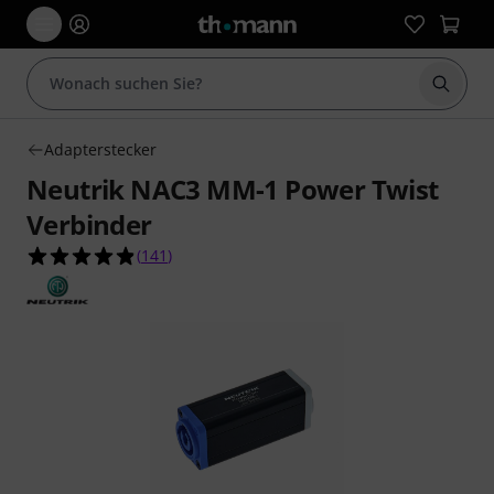
Suche 
Adapterstecker
Neutrik NAC3 MM-1 Power Twist
Verbinder
4.9 von 5 Sternen aus 141 Kundenbewertungen
(
141
)