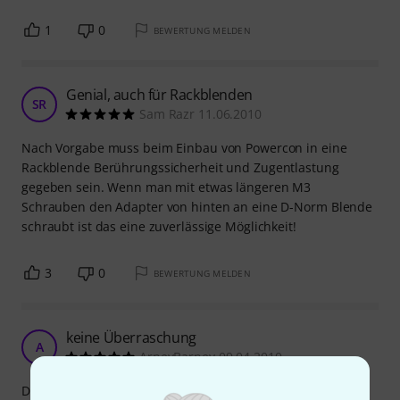
1
0
BEWERTUNG MELDEN
Genial, auch für Rackblenden
SR
Sam Razr 11.06.2010
Nach Vorgabe muss beim Einbau von Powercon in eine
Rackblende Berührungssicherheit und Zugentlastung
gegeben sein. Wenn man mit etwas längeren M3
Schrauben den Adapter von hinten an eine D-Norm Blende
schraubt ist das eine zuverlässige Möglichkeit!
3
0
BEWERTUNG MELDEN
keine Überraschung
A
ArneyBarney 09.04.2010
Der NAC3MM-Verbinder von Neutrik birgt keine