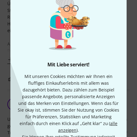
Überraschungen. Neutrikbuchsen im spielfreien
Strangpressgehäuse, alles 100% robust. Wenn man seine
Racks per Powercon versorgt, ist das Teil ein sehr guter
Helfer, da irgendwann immer mal der Moment kommt, wo
eine Leitung verlängern werden muss.
Ausserdem verwende ich für Sprachbeschallungen
Powercon-Hybridkabel
Mehr anzeigen
Mit Liebe serviert!
Mit unseren Cookies möchten wir Ihnen ein
0
0
BEWERTUNG MELDEN
fluffiges Einkaufserlebnis mit allem was
dazugehört bieten. Dazu zählen zum Beispiel
passende Angebote, personalisierte Anzeigen
Neutrik Powercon Verbinder
und das Merken von Einstellungen. Wenn das für
RA
Rüdiger aus G. 21.12.2015
Sie okay ist, stimmen Sie der Nutzung von Cookies
für Präferenzen, Statistiken und Marketing
Und wieder so ein geiles Teil von Neutrik, habe mich schon
einfach durch einen Klick auf „Geht klar“ zu (
alle
gefragt, wie kriege ich die vielen Powercon-Kabel in der
anzeigen
).
Truss auf die Reihe, klar, recht teuer so ein Verbinder, aber
Sie können Ihre erteilte Zustimmung jederzeit