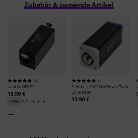
Zubehör & passende Artikel
481
54
Neutrik
NE8 FF
Seetronic
SAC3MM Power Twist
N
Connector
18,90 €
13,90 €
-30%
UVP: 26,89 €