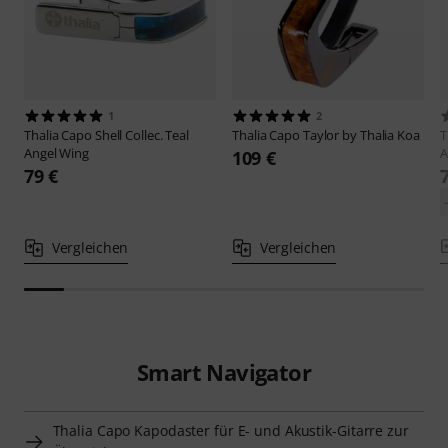
1
2
Thalia Capo
Shell Collec. Teal
Thalia Capo
Taylor by Thalia Koa
T
Angel Wing
A
109 €
79 €
Vergleichen
Vergleichen
Smart Navigator
Thalia Capo Kapodaster für E- und Akustik-Gitarre zur