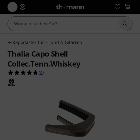
Suche 
Kapodaster für E- und A-Gitarren
Thalia Capo Shell
Collec.Tenn.Whiskey
4.8 von 5 Sternen aus 4 Kundenbewertungen
(
4
)