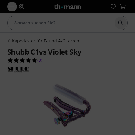
Suche 
Kapodaster für E- und A-Gitarren
Shubb C1vs Violet Sky
5.0 von 5 Sternen aus 3 Kundenbewertungen
(
3
)