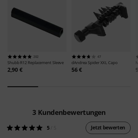
202
47
Shubb
R12 Replacement Sleeve
dAndrea
Spider XXL Capo
M
2,90 €
56 €
3
Kundenbewertungen
Jetzt bewerten
5
/ 5