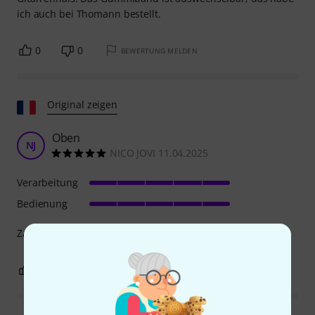
ich auch bei Thomann bestellt.
0
0
BEWERTUNG MELDEN
Original zeigen
Oben
NJ
NICO JOVI 11.04.2025
Verarbeitung
Bedienung
Zauberhafte und hochwertige Qualität
0
0
BEWERTUNG MELDEN