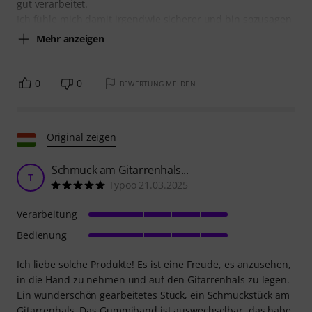
gut verarbeitet.
Ich fühle mich damit irgendwie sicherer und bin sozusagen
Mehr anzeigen
0
0
BEWERTUNG MELDEN
Original zeigen
Schmuck am Gitarrenhals...
T
Typoo 21.03.2025
Verarbeitung
Bedienung
Ich liebe solche Produkte! Es ist eine Freude, es anzusehen,
in die Hand zu nehmen und auf den Gitarrenhals zu legen.
Ein wunderschön gearbeitetes Stück, ein Schmuckstück am
Gitarrenhals. Das Gummiband ist auswechselbar, das habe