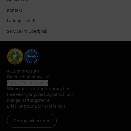
Kontakt
Ladengeschäft
Service im Überblick
AGB
/
Impressum
Datenschutzhinweise
Cookie-Einstellungen
Widerrufsrecht für Verbraucher
Bestellvorgang/Vertragsabschluss
Mängelhaftungsrecht
Erklärung zur Barrierefreiheit
Vertrag widerrufen