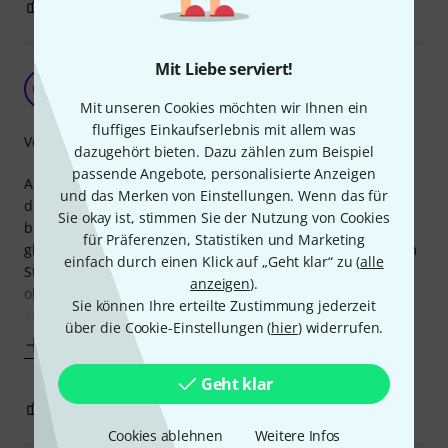
0
0
BEWERTUNG MELDEN
Mit Liebe serviert!
Wirklich gute Verlegeeigenschaften
OW
Ole W 10.01.2017
Mit unseren Cookies möchten wir Ihnen ein
fluffiges Einkaufserlebnis mit allem was
Verarbeitung
dazugehört bieten. Dazu zählen zum Beispiel
passende Angebote, personalisierte Anzeigen
Als das Kabel ankam...Ohman.... Das ist aber ganz schön
und das Merken von Einstellungen. Wenn das für
dick und starr. Aber dennhoch lässt sich das Kabel so
Sie okay ist, stimmen Sie der Nutzung von Cookies
biegen, wie man es gebrauchen kann, ohne, dass es sich
für Präferenzen, Statistiken und Marketing
gleich wieder aufwickelt. Perfekt! Auch der Bruchschutz am
einfach durch einen Klick auf „Geht klar“ zu (
alle
Stecker für die Platiköse ist viel wert. Als ich das alte Kabel
anzeigen
).
ohne Bruchschutz rausgezogen habe, ist gleich eine Öse
Sie können Ihre erteilte Zustimmung jederzeit
ausgebrochen, weil sich das
über die Cookie-Einstellungen (
hier
) widerrufen.
Mehr anzeigen
Geht klar
0
0
BEWERTUNG MELDEN
Cookies ablehnen
Weitere Infos