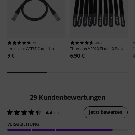
86
8902
pro snake
CAT6E Cable 1m
Thomann
V2020 Black 10 Pack
S
9 €
6,90 €
29
Kundenbewertungen
Jetzt bewerten
4.4
/ 5
VERARBEITUNG