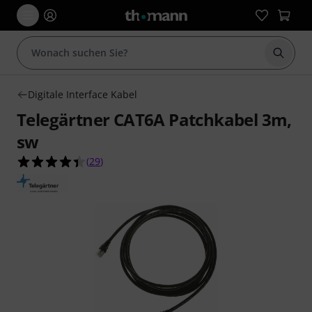
Suche 
Digitale Interface Kabel
Telegärtner CAT6A Patchkabel 3m,
sw
4.4 von 5 Sternen aus 29 Kundenbewertungen
(
29
)