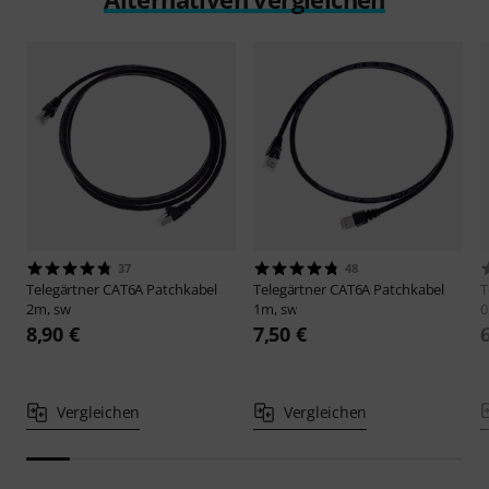
37
48
Telegärtner
CAT6A Patchkabel
Telegärtner
CAT6A Patchkabel
T
2m, sw
1m, sw
0
8,90 €
7,50 €
Vergleichen
Vergleichen