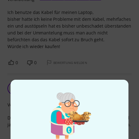
Ich benutze das Kabel für meinen Laptop,
bisher hatte ich keine Probleme mit dem Kabel, mehrfaches
ein und austöpseln hat es bisher unbeschadet überstanden
und bei der Ummantelung muss man auch nicht
befürchten das das Kabel sofort zu Bruch geht.
Würde ich wieder kaufen!
0
0
BEWERTUNG MELDEN
Gutes Patchkabel
JS
J.D. Sound 11.02.2022
Verarbeitung
Das Kabel wirkt robust, gerade die Steckverbindungen sind
ja bei den meisten ein Schwachpunkt. Dem ist hier nicht so.