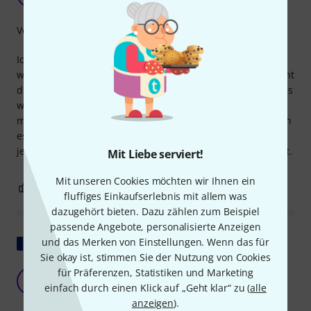
ArgusWishbone 03.09.2021
Verarbeitung
Ich habe diese ein paar Tage im Freien verwendet und sie
waren wegen des Regens sehr nass und blieben über Nacht
draußen... Das Kabel funktionierte trotzdem und ich mag es
wirklich, wie einfach es ist, es wieder aufzurollen, wenn
man es nicht mehr braucht. Es ist ziemlich starr, wenn man
es hinlegt, was gut ist, denn es minimiert die Gefahr, dass
jemand darüber stolpert. Ich habe diese für XLR verwendet.
Mit Liebe serviert!
Mit unseren Cookies möchten wir Ihnen ein
0
0
BEWERTUNG MELDEN
fluffiges Einkaufserlebnis mit allem was
dazugehört bieten. Dazu zählen zum Beispiel
passende Angebote, personalisierte Anzeigen
Original zeigen
und das Merken von Einstellungen. Wenn das für
Sie okay ist, stimmen Sie der Nutzung von Cookies
für Präferenzen, Statistiken und Marketing
Denken Sie darüber nach!
S
einfach durch einen Klick auf „Geht klar“ zu (
alle
Serge_34 11.12.2022
anzeigen
).