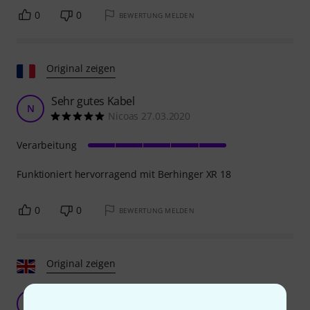
0
0
BEWERTUNG MELDEN
Original zeigen
Sehr gutes Kabel
N
Nicoas 27.03.2020
Verarbeitung
Funktioniert hervorragend mit Berhinger XR 18
0
0
BEWERTUNG MELDEN
Original zeigen
Ideal für XLR
A