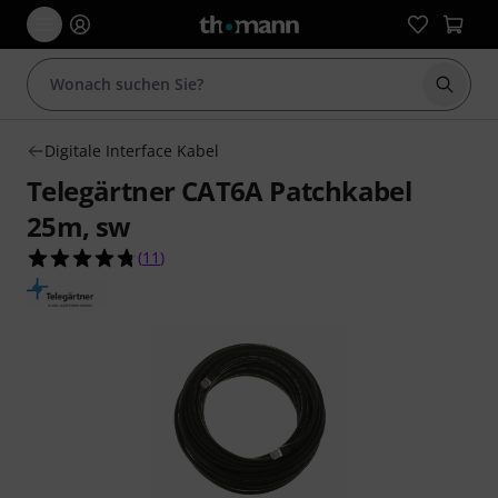
Suche 
Digitale Interface Kabel
Telegärtner CAT6A Patchkabel
25m, sw
4.7 von 5 Sternen aus 11 Kundenbewertungen
(
11
)