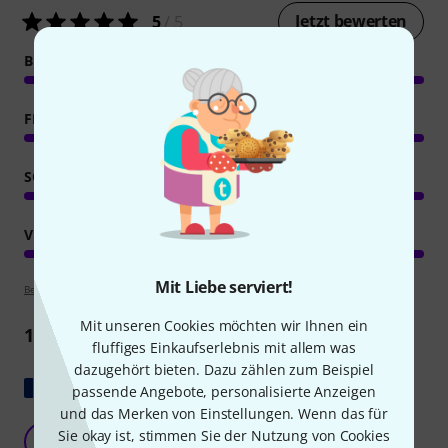
Jetzt bewerten
5
/ 5
BEDIENUNG
FEATURES
SOUND
VERARBEITUNG
Mit Liebe serviert!
Bewertungsrichtlinien
Mit unseren Cookies möchten wir Ihnen ein
1
Rezension
fluffiges Einkaufserlebnis mit allem was
dazugehört bieten. Dazu zählen zum Beispiel
Original zeigen
passende Angebote, personalisierte Anzeigen
und das Merken von Einstellungen. Wenn das für
TASCAM SonicView16 - Die Konsole
Sie okay ist, stimmen Sie der Nutzung von Cookies
D