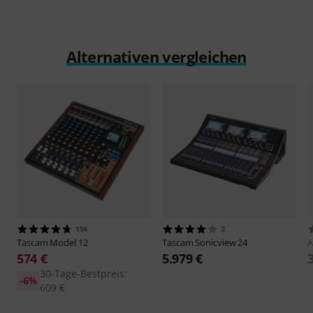
Alternativen vergleichen
194
2
Tascam
Model 12
Tascam
Sonicview 24
A
574 €
5.979 €
30-Tage-Bestpreis:
-6%
609 €