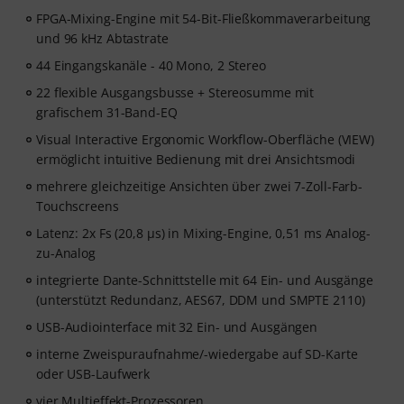
FPGA-Mixing-Engine mit 54-Bit-Fließkommaverarbeitung
und 96 kHz Abtastrate
44 Eingangskanäle - 40 Mono, 2 Stereo
22 flexible Ausgangsbusse + Stereosumme mit
grafischem 31-Band-EQ
Visual Interactive Ergonomic Workflow-Oberfläche (VIEW)
ermöglicht intuitive Bedienung mit drei Ansichtsmodi
mehrere gleichzeitige Ansichten über zwei 7-Zoll-Farb-
Touchscreens
Latenz: 2x Fs (20,8 µs) in Mixing-Engine, 0,51 ms Analog-
zu-Analog
integrierte Dante-Schnittstelle mit 64 Ein- und Ausgänge
(unterstützt Redundanz, AES67, DDM und SMPTE 2110)
USB-Audiointerface mit 32 Ein- und Ausgängen
interne Zweispuraufnahme/-wiedergabe auf SD-Karte
oder USB-Laufwerk
vier Multieffekt-Prozessoren