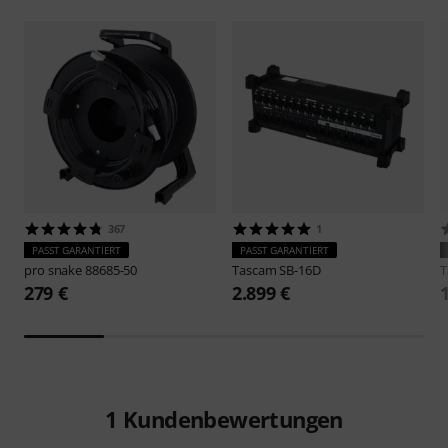
367
1
PASST GARANTIERT
PASST GARANTIERT
pro snake
88685-50
Tascam
SB-16D
T
279 €
2.899 €
1
Kundenbewertungen