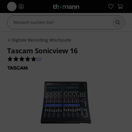
Suche 
Digitale Recording Mischpulte
Tascam Sonicview 16
5.0 von 5 Sternen aus 1 Kundenbewertungen
(
1
)