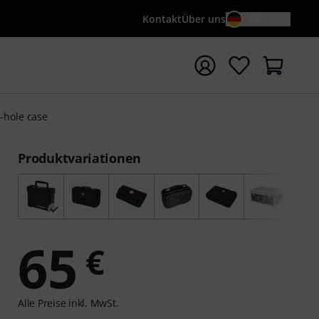
Kontakt
Über uns
DE / €
e mit Suchwort {searchTerm} starten
-hole case
Produktvariationen
65
€
Alle Preise inkl. MwSt.