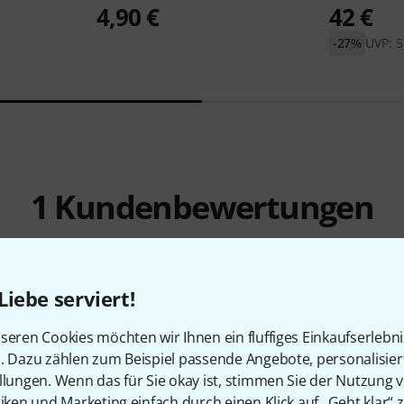
4,90 €
42 €
-27%
UVP: 5
1
Kundenbewertungen
Liebe serviert!
5
/ 5
seren Cookies möchten wir Ihnen ein fluffiges Einkaufserlebn
n. Dazu zählen zum Beispiel passende Angebote, personalisie
llungen. Wenn das für Sie okay ist, stimmen Sie der Nutzung 
EITUNG
tiken und Marketing einfach durch einen Klick auf „Geht klar“ z