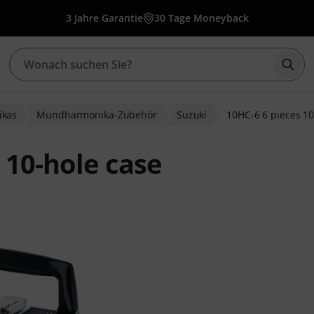
3 Jahre Garantie
30 Tage Moneyback
Such
kas
Mundharmonika-Zubehör
Suzuki
10HC-6 6 pieces 10
 10-hole case
wertungen