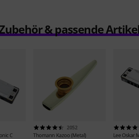
Zubehör & passende Artike
2052
onic C
Thomann
Kazoo (Metal)
Lee Oskar
M