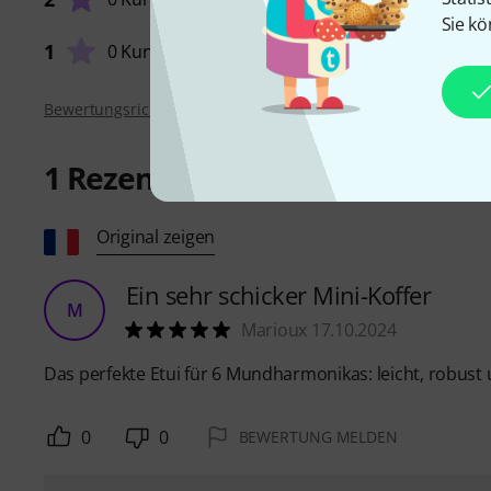
Sie kö
1
0 Kunden
Bewertungsrichtlinien
1
Rezension
Original zeigen
Ein sehr schicker Mini-Koffer
M
Marioux 17.10.2024
Das perfekte Etui für 6 Mundharmonikas: leicht, robust 
0
0
BEWERTUNG MELDEN