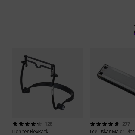
128
277
Hohner
FlexRack
Lee Oskar
Major Diat