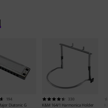
l
194
330
ajor Diatonic G
K&M
164/1 Harmonica Holder
K