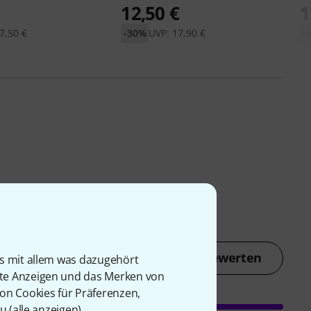
12,50 €
1
7,50 €
-30%
UVP: 17,90 €
-
Jetzt bewerten
is mit allem was dazugehört
rte Anzeigen und das Merken von
von Cookies für Präferenzen,
u (
alle anzeigen
).