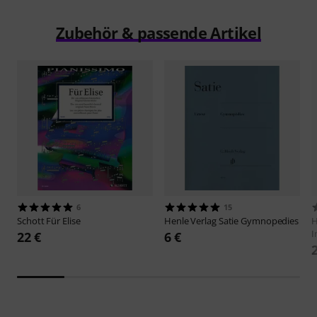
Zubehör & passende Artikel
6
15
Schott
Für Elise
Henle Verlag
Satie Gymnopedies
H
I
22 €
6 €