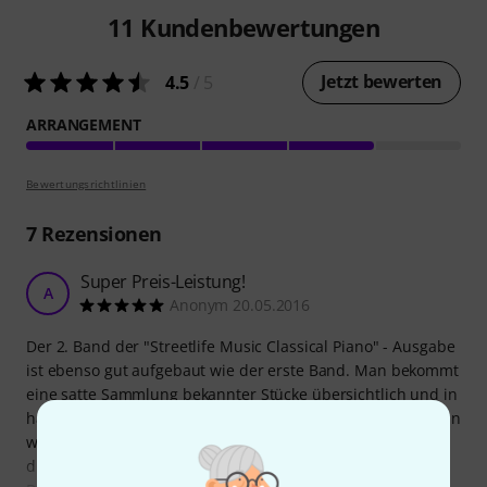
11
Kundenbewertungen
Jetzt bewerten
4.5
/ 5
ARRANGEMENT
Bewertungsrichtlinien
7
Rezensionen
Super Preis-Leistung!
A
Anonym 20.05.2016
Der 2. Band der "Streetlife Music Classical Piano" - Ausgabe
ist ebenso gut aufgebaut wie der erste Band. Man bekommt
eine satte Sammlung bekannter Stücke übersichtlich und in
handlichem Format präsentiert. In der Auswahl ist alles drin
was man immer schon mal spielen wollte (was nicht hier
drin ist, ist im 1. Band).