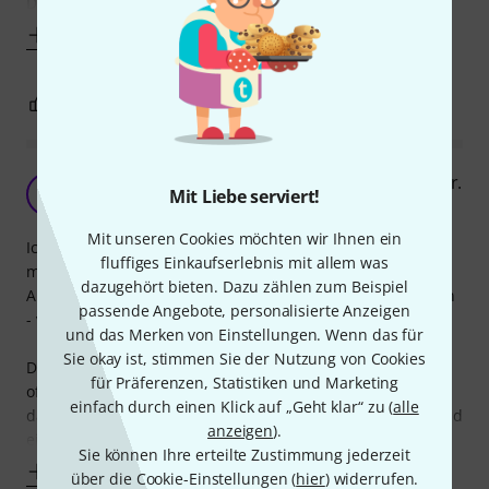
Der Druck ist ansprechend, die Noten sind
Mehr anzeigen
1
0
BEWERTUNG MELDEN
Gute Sammlung für eher anspruchslose Schüler.
JD
Mit Liebe serviert!
Joe die Brieftasche 23.03.2019
Mit unseren Cookies möchten wir Ihnen ein
Ich habe mir den Band gekauft, um den Wünschen einiger
fluffiges Einkaufserlebnis mit allem was
meiner Klavierschüler nachzukommen, ohne allzu großen
dazugehört bieten. Dazu zählen zum Beispiel
Aufwand etwas spielen zu können, das die Meisten kennen
passende Angebote, personalisierte Anzeigen
- verständlicher Wunsch.
und das Merken von Einstellungen. Wenn das für
Sie okay ist, stimmen Sie der Nutzung von Cookies
Die Vereinfachungen und Kürzungen (teilweise auch
für Präferenzen, Statistiken und Marketing
offenkundig Fehler) bekannter Komponistenwerke geht
einfach durch einen Klick auf „Geht klar“ zu (
alle
dabei oftmals über meine Schmerzgrenze hinaus, auch sind
anzeigen
).
einige der
Sie können Ihre erteilte Zustimmung jederzeit
Mehr anzeigen
über die Cookie-Einstellungen (
hier
) widerrufen.