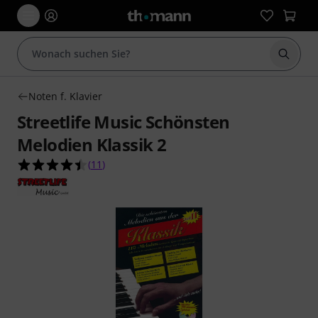
Suche 
Noten f. Klavier
Streetlife Music Schönsten
Melodien Klassik 2
4.5 von 5 Sternen aus 11 Kundenbewertungen
(
11
)