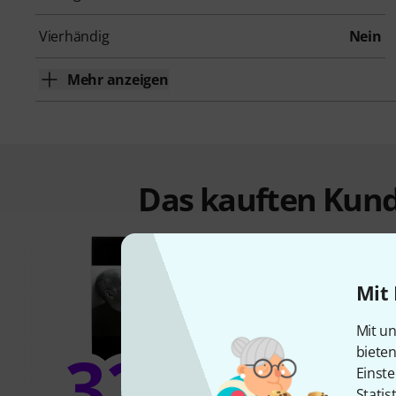
Vierhändig
Nein
Mehr anzeigen
Das kauften Kund
Mit 
Mit un
32%
biete
8
Einste
Statis