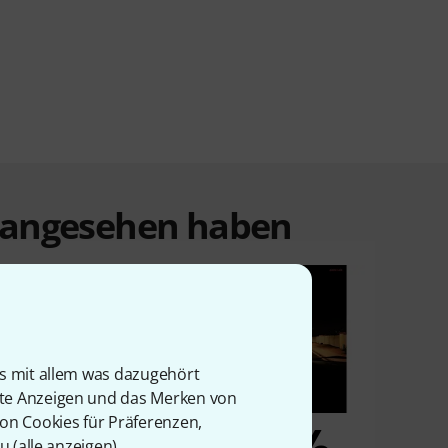
t angesehen haben
is mit allem was dazugehört
rte Anzeigen und das Merken von
7%
7%
von Cookies für Präferenzen,
u (
alle anzeigen
).