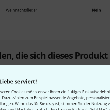
Weihnachtslieder
Nein
en, die sich dieses Produk
Liebe serviert!
seren Cookies möchten wir Ihnen ein fluffiges Einkaufserlebn
n. Dazu zählen zum Beispiel passende Angebote, personalisie
%
7%
llungen. Wenn das für Sie okay ist, stimmen Sie der Nutzung 
tiken und Marketing einfach durch einen Klick auf „Geht klar“ z