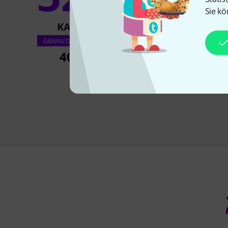
Sie kö
KAUFTEN
KAUFTE
Wise Publication
GENAU DIESES PRODUKT
Black Piano So
40,99 €
29,90 