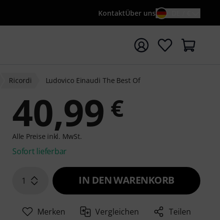
Kontakt
Über uns
DE / €
e mit Suchwort {searchTerm} starten
Ricordi
Ludovico Einaudi The Best Of
40,99
€
Alle Preise inkl. MwSt.
Sofort lieferbar
IN DEN WARENKORB
1
Merken
Vergleichen
Teilen