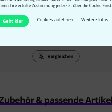
nnen Ihre erteilte Zustimmung jederzeit über die Cookie-Einst
N
KAUFTEN
Cookies ablehnen
Weitere Infos
s The Big
Chester Music Einaudi Graded
Ricordi 
Geht klar
ngbook
Pieces 1-2
€
27,99 €
Vergleichen
Zubehör & passende Artike