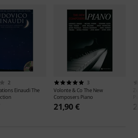
2
3
cations
Einaudi The
Volonte & Co
The New
Z
ection
Composers Piano
P
€
21,90 €
2