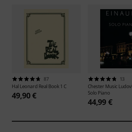
87
13
Hal Leonard
Real Book 1 C
Chester Music
Ludovi
Solo Piano
49,90 €
44,99 €