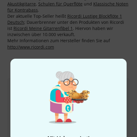
Akustikgitarre
,
Schulen für Querflöte
und
Klassische Noten
für Kontrabass
.
Der aktuelle Top-Seller heißt
Ricordi Lustige Blockflöte 1
Deutsch
; Dauerbrenner unter den Produkten von Ricordi
ist
Ricordi Meine Gitarrenfibel 1
. Hiervon haben wir
inzwischen über 10.000 verkauft.
Mehr Informationen zum Hersteller finden Sie auf
http://www.ricordi.com
So erreichen Sie uns
Kundenservice