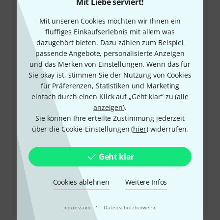
Mit Liebe serviert!
+49-9546-9223-66
Mit unseren Cookies möchten wir Ihnen ein
fluffiges Einkaufserlebnis mit allem was
Unser Thomann Team Kundenservice steht Ihnen bei
dazugehört bieten. Dazu zählen zum Beispiel
allen Fragen und Problemen nach dem Kauf zur Seite.
passende Angebote, personalisierte Anzeigen
und das Merken von Einstellungen. Wenn das für
Sie okay ist, stimmen Sie der Nutzung von Cookies
Kundennummer bereithalten
für Präferenzen, Statistiken und Marketing
einfach durch einen Klick auf „Geht klar“ zu (
alle
Öffnungszeiten
anzeigen
).
Sie können Ihre erteilte Zustimmung jederzeit
Rückruf vereinbaren
über die Cookie-Einstellungen (
hier
) widerrufen.
Mehr Kontaktoptionen
Geht klar
Produkt zurücksenden
Cookies ablehnen
Weitere Infos
Alle Ansprechpartner
·
Impressum
Datenschutzhinweise