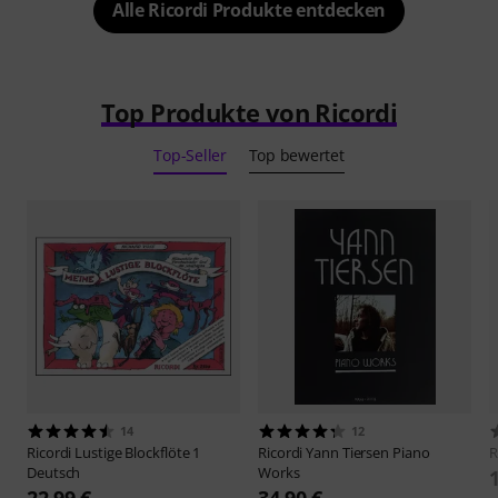
Alle Ricordi Produkte entdecken
Top Produkte von Ricordi
Top-Seller
Top bewertet
14
12
Ricordi
Lustige Blockflöte 1
Ricordi
Yann Tiersen Piano
R
Deutsch
Works
22,99 €
34,90 €