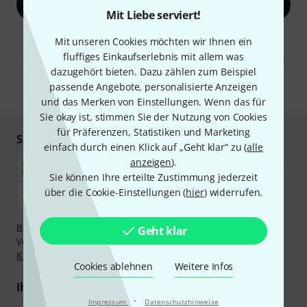
Jetzt anmelden
Mit Liebe serviert!
Mit Klick auf „Jetzt anmelden“ stimmen Sie dem Erhalt von E-Mail-
Mit unseren Cookies möchten wir Ihnen ein
Werbung und einer Messung des E-Mail-Nutzungsverhaltens zu. Die
fluffiges Einkaufserlebnis mit allem was
Abmeldung ist jederzeit möglich. Weitere Informationen finden Sie in
unseren
Datenschutzhinweisen
.
dazugehört bieten. Dazu zählen zum Beispiel
passende Angebote, personalisierte Anzeigen
* Pflichtfeld
und das Merken von Einstellungen. Wenn das für
Sie okay ist, stimmen Sie der Nutzung von Cookies
für Präferenzen, Statistiken und Marketing
Sicher einkaufen & bezahlen
einfach durch einen Klick auf „Geht klar“ zu (
alle
anzeigen
).
Sie können Ihre erteilte Zustimmung jederzeit
über die Cookie-Einstellungen (
hier
) widerrufen.
Bezahlen Sie vertraulich und sicher per Nachnahme,
Geht klar
Vorkasse, PayPal, Amazon Pay,
Klarna Sofort bezahlen
,
Klarna Ratenzahlung
oder Kreditkarte.
Cookies ablehnen
Weitere Infos
Ihre Vorteile
·
Impressum
Datenschutzhinweise