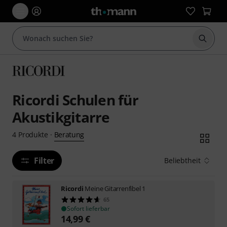
Suche 
Ricordi Schulen für
Akustikgitarre
Beratung
4
Produkte
·
Filter
Beliebtheit
Ricordi
Meine Gitarrenfibel 1
65
Sofort lieferbar
14,99
€