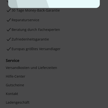
3 Jahre Thomann Garantie
30 Tage Money-Back-Garantie
Reparaturservice
Beratung durch Fachexperten
Zufriedenheitsgarantie
Europas größtes Versandlager
Service
Versandkosten und Lieferzeiten
Hilfe-Center
Gutscheine
Kontakt
Ladengeschäft