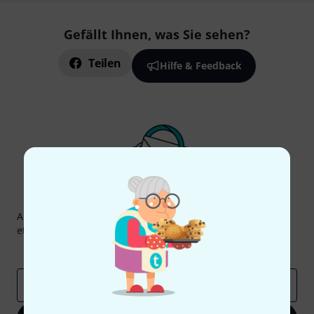
Gefällt Ihnen, was Sie sehen?
Teilen
Hilfe & Feedback
Thomann Newsletter
Abonniere den Thomann Newsletter und gewinne mit
etwas Glück einen von
50 Gutscheinen
über jeweils
50€
!
Inspirierende Beiträge
Deals
Thomann Insights
E-Mail-Adresse
*