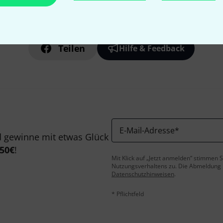
Gefällt Ihnen, was Sie sehen?
Teilen
Hilfe & Feedback
E-Mail-Adresse
*
 gewinne mit etwas Glück
50€
!
Mit Klick auf „Jetzt anmelden“ stimmen
Nutzungsverhaltens zu. Die Abmeldung is
Datenschutzhinweisen
.
* Pflichtfeld