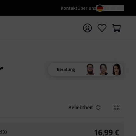
Kontakt
Über uns
DE / €
e mit Suchwort {searchTerm} starten
r
Beratung
Beliebtheit
16,99
€
etto