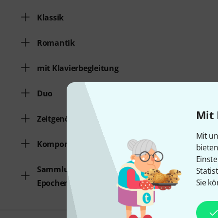
Klassik
Romantik
mit Klavierbegleitung
Duo
Mit 
Zeitgenössische Klassik
Mit un
Komponist
biete
Einste
Sammlungen verschiedener
Statis
Sie kö
Epochen