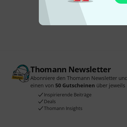
Thomann Newsletter
Abonniere den Thomann Newsletter und
einen von
50 Gutscheinen
über jeweils
Inspirierende Beiträge
Deals
Thomann Insights