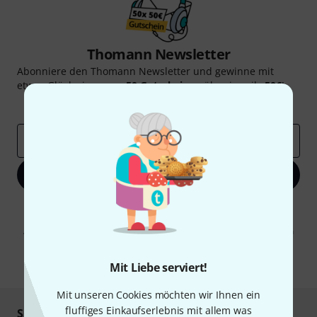
Thomann Newsletter
Abonniere den Thomann Newsletter und gewinne mit
etwas Glück einen von
50 Gutscheinen
über jeweils
50€
!
Inspirierende Beiträge
Deals
Thomann Insights
E-Mail-Adresse
*
Jetzt anmelden
Mit Klick auf „Jetzt anmelden“ stimmen Sie dem Erhalt von E-Mail-
Werbung und einer Messung des E-Mail-Nutzungsverhaltens zu. Die
Abmeldung ist jederzeit möglich. Weitere Informationen finden Sie in
unseren
Datenschutzhinweisen
.
* Pflichtfeld
Mit Liebe serviert!
Mit unseren Cookies möchten wir Ihnen ein
fluffiges Einkaufserlebnis mit allem was
Sicher einkaufen & bezahlen