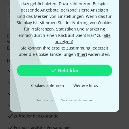
dazugehört bieten. Dazu zählen zum Beispiel
passende Angebote, personalisierte Anzeigen
und das Merken von Einstellungen. Wenn das für
Sie okay ist, stimmen Sie der Nutzung von Cookies
für Präferenzen, Statistiken und Marketing
einfach durch einen Klick auf „Geht klar“ zu (
alle
Bezahlen Sie vertraulich und sicher per Nachnahme,
Vorkasse, PayPal, Amazon Pay,
anzeigen
Klarna Sofort bezahlen
).
,
Klarna Ratenzahlung
oder Kreditkarte.
Sie können Ihre erteilte Zustimmung jederzeit
über die Cookie-Einstellungen (
hier
) widerrufen.
Ihre Vorteile
3 Jahre Thomann Garantie
Geht klar
30 Tage Money-Back-Garantie
Cookies ablehnen
Weitere Infos
Reparaturservice
·
Impressum
Datenschutzhinweise
Beratung durch Fachexperten
Zufriedenheitsgarantie
Europas größtes Versandlager