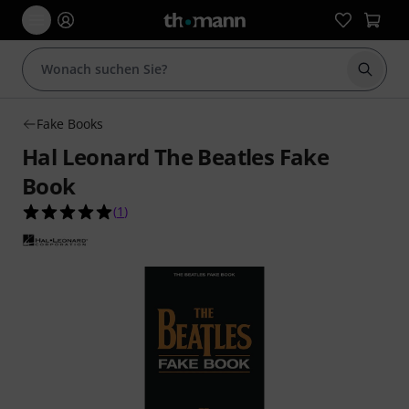
Suche 
Fake Books
Hal Leonard The Beatles Fake
Book
5.0 von 5 Sternen aus 1 Kundenbewertungen
(
1
)