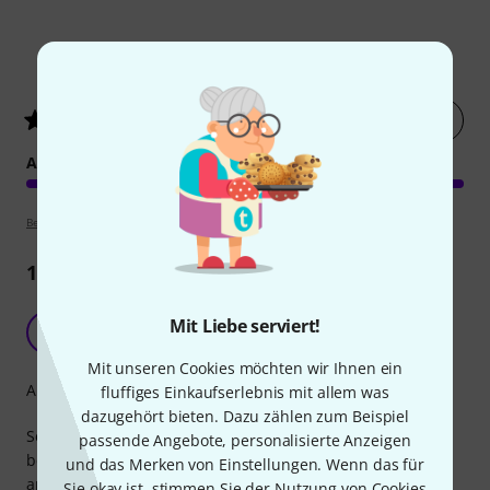
1
Kundenbewertungen
Jetzt bewerten
5
/ 5
ARRANGEMENT
Bewertungsrichtlinien
1
Rezension
Wer Beatles mag, kann sich hier freuen
Mit Liebe serviert!
H
Hannilein 05.02.2025
Mit unseren Cookies möchten wir Ihnen ein
Arrangement
fluffiges Einkaufserlebnis mit allem was
dazugehört bieten. Dazu zählen zum Beispiel
Sehr schönes Beatles Liederbuch vor allem, was man auch
passende Angebote, personalisierte Anzeigen
beim Spielen gut lesen kann. Die Griffe werden gut
und das Merken von Einstellungen. Wenn das für
angezeigt und das war das, worauf ich Wert gelegt habe.
Sie okay ist, stimmen Sie der Nutzung von Cookies