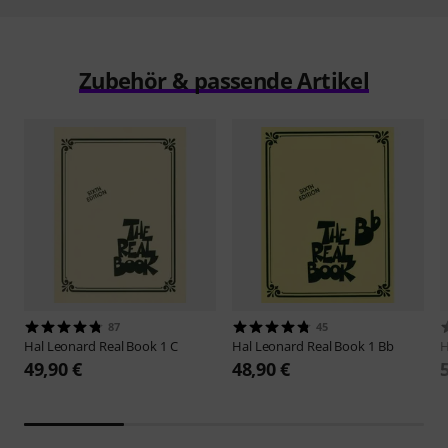
Zubehör & passende Artikel
87
45
Hal Leonard
Real Book 1 C
Hal Leonard
Real Book 1 Bb
H
49,90 €
48,90 €