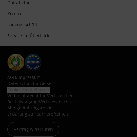
Gutscheine
Kontakt
Ladengeschäft
Service im Überblick
AGB
/
Impressum
Datenschutzhinweise
Cookie-Einstellungen
Widerrufsrecht für Verbraucher
Bestellvorgang/Vertragsabschluss
Mängelhaftungsrecht
Erklärung zur Barrierefreiheit
Vertrag widerrufen