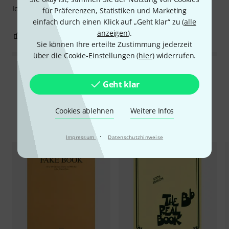
Ich freu mich darüber!
für Präferenzen, Statistiken und Marketing
einfach durch einen Klick auf „Geht klar“ zu (
alle
anzeigen
).
1
0
BEWERTUNG MELDEN
Sie können Ihre erteilte Zustimmung jederzeit
über die Cookie-Einstellungen (
hier
) widerrufen.
Alle Bewertungen lesen
Geht klar
Cookies ablehnen
Weitere Infos
Alternativen vergleichen
·
Impressum
Datenschutzhinweise