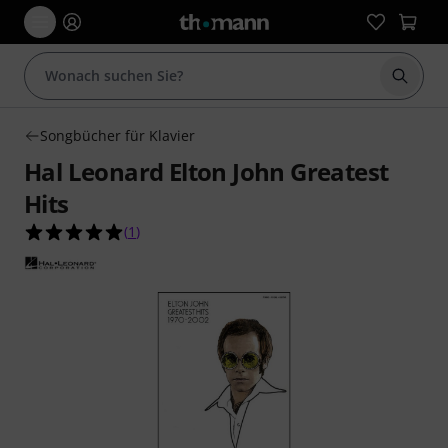
Suche 
Songbücher für Klavier
Hal Leonard Elton John Greatest
Hits
5.0 von 5 Sternen aus 1 Kundenbewertungen
(
1
)