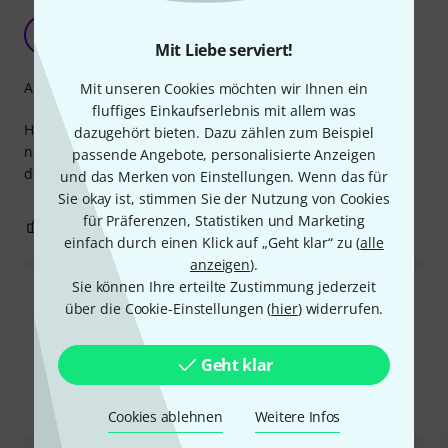
Bin sehr zufrieden
K
King._Lui 30.05.2023
Mit Liebe serviert!
Arrangement
Mit unseren Cookies möchten wir Ihnen ein
fluffiges Einkaufserlebnis mit allem was
Hab das Buch vor einigen Wochen gekauft und bin immer
dazugehört bieten. Dazu zählen zum Beispiel
noch echt begeistert. Es ist sehr vielfältig durch die Anzahl
passende Angebote, personalisierte Anzeigen
der Songs.
und das Merken von Einstellungen. Wenn das für
Sie okay ist, stimmen Sie der Nutzung von Cookies
für Präferenzen, Statistiken und Marketing
0
0
BEWERTUNG MELDEN
einfach durch einen Klick auf „Geht klar“ zu (
alle
anzeigen
).
Sie können Ihre erteilte Zustimmung jederzeit
Alle Bewertungen lesen
über die Cookie-Einstellungen (
hier
) widerrufen.
Geht klar
Alternativen vergleichen
Cookies ablehnen
Weitere Infos