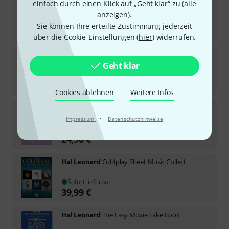
Hal Leonard
Alternative Rock Collection
einfach durch einen Klick auf „Geht klar“ zu (
alle
1
anzeigen
).
Sofort lieferbar
Sie können Ihre erteilte Zustimmung jederzeit
34,90
€
über die Cookie-Einstellungen (
hier
) widerrufen.
Hal Leonard
Buena Vista Social Club
Geht klar
6
Sofort lieferbar
29,90
€
Cookies ablehnen
Weitere Infos
Hal Leonard
K-Pop Demon Hunters
·
Impressum
Datenschutzhinweise
Sofort lieferbar
24,90
€
Hal Leonard
Coldplay Sheet Music Collect
Sofort lieferbar
39,99
€
Hal Leonard
The Easy Movie Fake Book