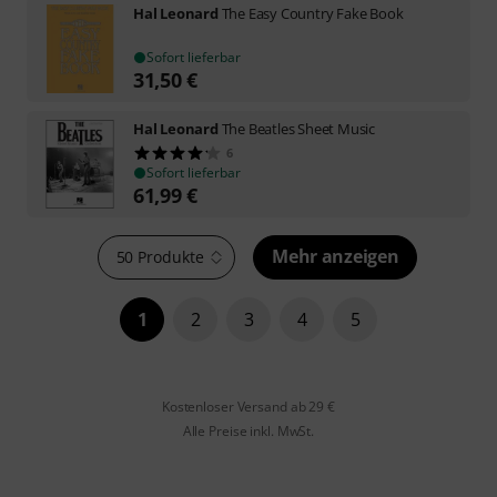
Hal Leonard
The Easy Country Fake Book
Sofort lieferbar
31,50
€
Hal Leonard
The Beatles Sheet Music
6
Sofort lieferbar
61,99
€
Mehr anzeigen
50 Produkte
1
2
3
4
5
Kostenloser Versand ab 29 €
Alle Preise inkl. MwSt.