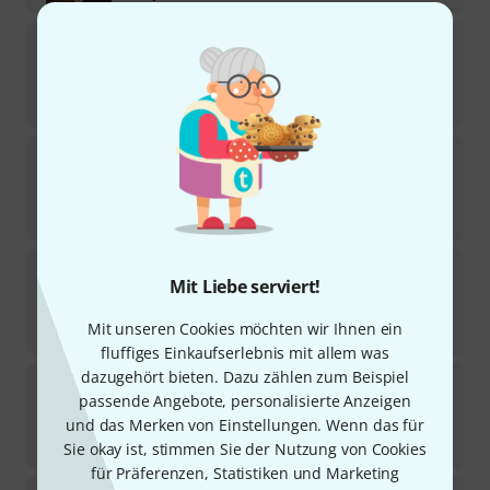
Hal Leonard
Jazz Play-Along Stevie Wonder
6
Sofort lieferbar
28,99
€
Hal Leonard
Simple Pop Songs Piano
2
Sofort lieferbar
29,90
€
Hal Leonard
Queen Deluxe Anthology
Mit Liebe serviert!
10
Sofort lieferbar
Mit unseren Cookies möchten wir Ihnen ein
39,90
€
fluffiges Einkaufserlebnis mit allem was
dazugehört bieten. Dazu zählen zum Beispiel
Hal Leonard
Jazz Play-Along Gershwin
passende Angebote, personalisierte Anzeigen
14
Sofort lieferbar
und das Merken von Einstellungen. Wenn das für
37,50
€
Sie okay ist, stimmen Sie der Nutzung von Cookies
für Präferenzen, Statistiken und Marketing