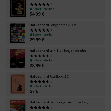
5
Sofort lieferbar
54,99
€
Hal Leonard
Songs of the 2010s
1
Sofort lieferbar
29,99
€
Hal Leonard
Jazz Play-Along Elton John
5
Sofort lieferbar
28,99
€
Hal Leonard
Real Book 2 C
7
Sofort lieferbar
57
€
Hal Leonard
Best Songs Ever Super Easy
2