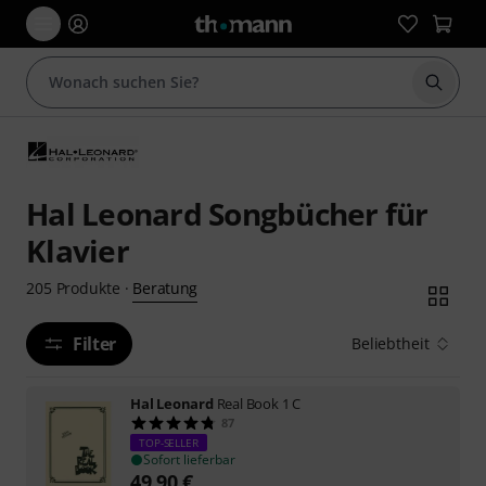
Suche 
Hal Leonard Songbücher für
Klavier
Beratung
205
Produkte
·
Filter
Beliebtheit
Hal Leonard
Real Book 1 C
87
TOP-SELLER
Sofort lieferbar
49,90
€