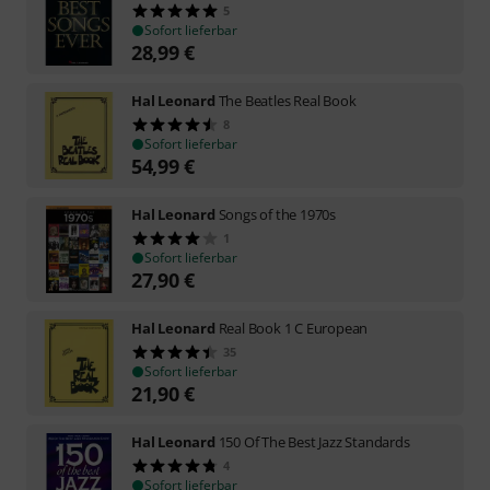
5
Sofort lieferbar
28,99
€
Hal Leonard
The Beatles Real Book
8
Sofort lieferbar
54,99
€
Hal Leonard
Songs of the 1970s
1
Sofort lieferbar
27,90
€
Hal Leonard
Real Book 1 C European
35
Sofort lieferbar
21,90
€
Hal Leonard
150 Of The Best Jazz Standards
4
Sofort lieferbar