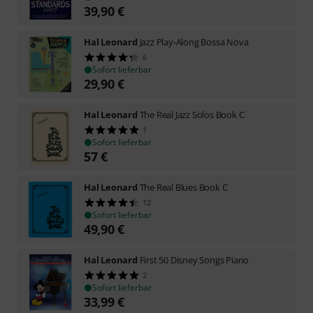
39,90
€
Hal Leonard
Jazz Play-Along Bossa Nova
6
Sofort lieferbar
29,90
€
Hal Leonard
The Real Jazz Solos Book C
1
Sofort lieferbar
57
€
Hal Leonard
The Real Blues Book C
12
Sofort lieferbar
49,90
€
Hal Leonard
First 50 Disney Songs Piano
2
Sofort lieferbar
33,99
€