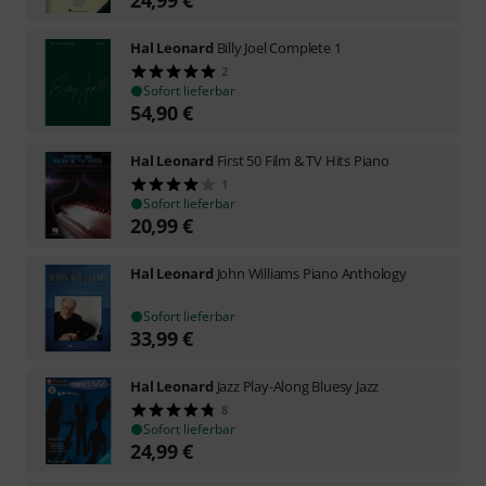
Hal Leonard
Billy Joel Complete 1
2
Sofort lieferbar
54,90
€
Hal Leonard
First 50 Film & TV Hits Piano
1
Sofort lieferbar
20,99
€
Hal Leonard
John Williams Piano Anthology
Sofort lieferbar
33,99
€
Hal Leonard
Jazz Play-Along Bluesy Jazz
8
Sofort lieferbar
24,99
€