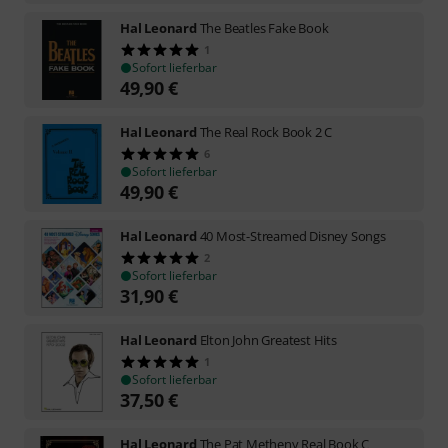
Hal Leonard
The Beatles Fake Book
1
Sofort lieferbar
49,90
€
Hal Leonard
The Real Rock Book 2 C
6
Sofort lieferbar
49,90
€
Hal Leonard
40 Most-Streamed Disney Songs
2
Sofort lieferbar
31,90
€
Hal Leonard
Elton John Greatest Hits
1
Sofort lieferbar
37,50
€
Hal Leonard
The Pat Metheny Real Book C