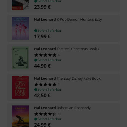
Sofort lieferbar
23,99
€
Hal Leonard
K-Pop Demon Hunters Easy
Sofort lieferbar
17,99
€
Hal Leonard
The Real Christmas Book C
6
Sofort lieferbar
44,90
€
Hal Leonard
The Easy Disney Fake Book
1
Sofort lieferbar
42,50
€
Hal Leonard
Bohemian Rhapsody
13
Sofort lieferbar
24,99
€