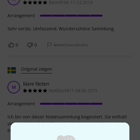
Rémi9166 11.12.2014
Arrangement
Sehr seriös. Umfassend. Wunderschöne Sammlung.
0
0
BEWERTUNG MELDEN
Original zeigen
klare Noten
M
Mattias5871 04.06.2015
Arrangement
Ich bin von dieser Notensammlung begeistert. Sie enthält
viele wunderschöne Sonaten, die Noten sind klar und die
Fingersätze sind in dieser Ausgabe wirklich gut.