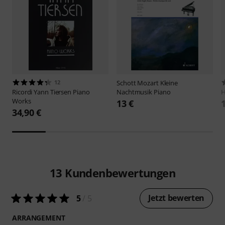
12
Schott
Mozart Kleine
Ricordi
Yann Tiersen Piano
Nachtmusik Piano
H
Works
13 €
34,90 €
13
Kundenbewertungen
Jetzt bewerten
5
/ 5
ARRANGEMENT