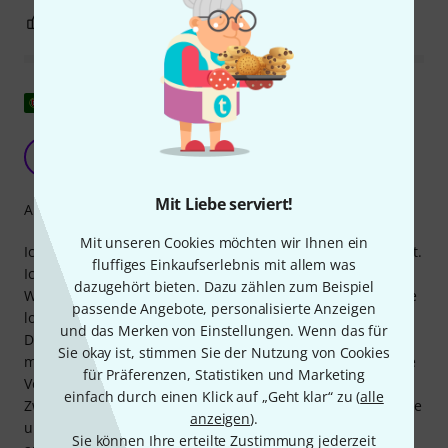
0
0
BEWERTUNG MELDEN
Original zeigen
Mozart-Sonaten
P
P1an4 16.09.2017
Mit Liebe serviert!
Arrangement
Mit unseren Cookies möchten wir Ihnen ein
Ich habe mir den ersten Band von Mozarts Sonaten gekauft.
fluffiges Einkaufserlebnis mit allem was
Ich beginne mit dem Henle Verlag, einer ausgezeichneten
dazugehört bieten. Dazu zählen zum Beispiel
Wahl, mit sehr korrekter und verständlicher Notation sowie
passende Angebote, personalisierte Anzeigen
logischen und präzisen Fingersätzen. Mozart ist ein Genie.
und das Merken von Einstellungen. Wenn das für
Die Sonaten sind beinahe musikalische Meisterwerke. Man
Sie okay ist, stimmen Sie der Nutzung von Cookies
muss alles mit großer Klarheit und Objektivität spielen. Die
für Präferenzen, Statistiken und Marketing
Verzierungen werden detailliert erklärt, sodass keine
einfach durch einen Klick auf „Geht klar“ zu (
alle
Zweifel an der Ausführung bestehen, da sie in jeder Epoche
anzeigen
).
unterschiedlich interpretiert wurden. Es sind
Sie können Ihre erteilte Zustimmung jederzeit