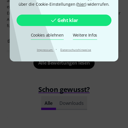
anspruchsvolle Sonaten, aber sie verdienen ein
über die Cookie-Einstellungen (
hier
) widerrufen.
eingehendes Studium und führen mit Sicherheit zu besten
Ergebnissen für alle, die sie spielen. Es gibt Sonaten, die für
Anfänger leichter zugänglich sind, und andere, die selbst
Geht klar
für Profis schwierig sind.
Cookies ablehnen
Weitere Infos
0
0
BEWERTUNG MELDEN
·
Impressum
Datenschutzhinweise
Alle Bewertungen lesen
Schon gewusst?
Alle
Downloads