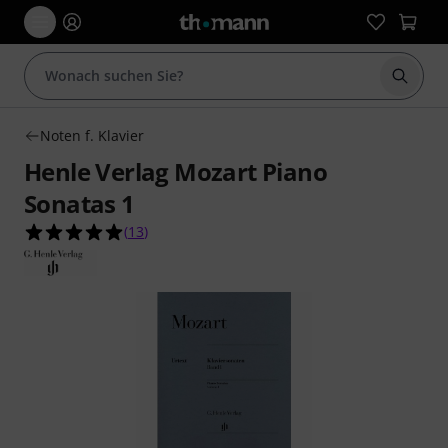
Suche 
Noten f. Klavier
Henle Verlag Mozart Piano
Sonatas 1
5.0 von 5 Sternen aus 13 Kundenbewertungen
(
13
)