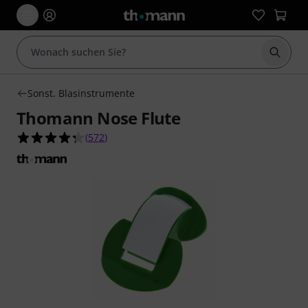
Suche 
Sonst. Blasinstrumente
Thomann Nose Flute
4.3 von 5 Sternen aus 572 Kundenbewertungen
(
572
)