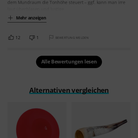
dem Mundraum die Tonhöhe steuert – ggf. kann man irre
laut überblasen und lustige
Mehr anzeigen
12
1
BEWERTUNG MELDEN
Alle Bewertungen lesen
Alternativen vergleichen