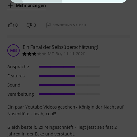
Mehr anzeigen
0
0
BEWERTUNG MELDEN
Ein Fanal der Selbsüberschätzung!
MB
MT Boy 11.11.2020
Ansprache
Features
Sound
Verarbeitung
Ein paar Youtube Videos gesehen - Königin der Nacht auf
Nasenflöte - boah, cool!!
Gleich bestellt. 2x reingeschnieft - liegt jetzt seit fast 2
Jahren in der Ecke und verstaubt.