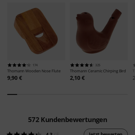
174
325
Thomann
Wooden Nose Flute
Thomann
Ceramic Chirping Bird
9,90 €
2,10 €
572
Kundenbewertungen
Jetzt bewerten
4.3
/ 5