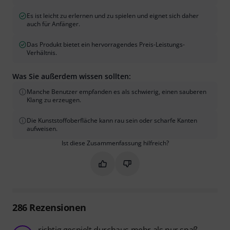
Es ist leicht zu erlernen und zu spielen und eignet sich daher
auch für Anfänger.
Das Produkt bietet ein hervorragendes Preis-Leistungs-
Verhältnis.
Was Sie außerdem wissen sollten:
Manche Benutzer empfanden es als schwierig, einen sauberen
Klang zu erzeugen.
Die Kunststoffoberfläche kann rau sein oder scharfe Kanten
aufweisen.
Ist diese Zusammenfassung hilfreich?
Markieren Sie diese Zusammenfassung
Markieren Sie diese Zusammen
286
Rezensionen
richtig gespielt durchaus mehr als nur spaß