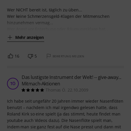
Wer NICHT bereit ist, täglich zu üben...
Wer keine Schmerzensgeld-Klagen der Mitmenschen
hinzunehmen vermag...
Wer Angst vor Enterbung oder Räumungsklage hat...
Mehr anzeigen
16
5
BEWERTUNG MELDEN
Das lustigste Instrument der Welt! -- give-away...
Mitmach-Aktionen
TÖ
Thomas Ö. 22.10.2009
Ich habe seit ungefähr 20 Jahren immer wieder Nasenflöten
benutzt – nachdem ich mal irgendwo gelesen hatte, dass
Roland Kirk so eine spielt (ja das stimmt, heute findet man
youtube auch Videos dazu). Die Nasenflöte spielt man,
indem man sie ganz fest auf die Nase presst und dann mit