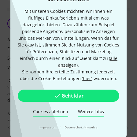
Mit unseren Cookies möchten wir Ihnen ein
fluffiges Einkaufserlebnis mit allem was
lustig, aber nicht einfach
Z
dazugehört bieten. Dazu zählen zum Beispiel
Zanshin 21.09.2022
passende Angebote, personalisierte Anzeigen
und das Merken von Einstellungen. Wenn das für
Ansprache
Sie okay ist, stimmen Sie der Nutzung von Cookies
Features
für Präferenzen, Statistiken und Marketing
Sound
einfach durch einen Klick auf „Geht klar“ zu (
alle
anzeigen
).
Verarbeitung
Sie können Ihre erteilte Zustimmung jederzeit
über die Cookie-Einstellungen (
hier
) widerrufen.
Ich habe die Nasenflöte erst seit gestern und kannte
soetwas vor dieser Bestellung gar nicht. Ich kenne also
ausschließlich dieses Produkt und 1-2 Youtube Videos
Geht klar
darüber, wie es geht und klingen soll.
Cookies ablehnen
Weitere Infos
Mein Fazit:
Es macht Spaß zu versuchen diesem seltsamen Teil gut
·
klingende Töne zu entlocken. Die ersten Erfolge stellen sich
Impressum
Datenschutzhinweise
auch recht bald ein. Bis ich