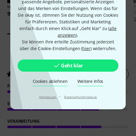
PASST GARANTIERT
PASST GARANTIERT
passende Angebote, personalisierte Anzeigen
Millenium
GS-2001 A
Millenium
Foot Rest
und das Merken von Einstellungen. Wenn das für
G
9,90 €
5,50 €
Sie okay ist, stimmen Sie der Nutzung von Cookies
für Präferenzen, Statistiken und Marketing
einfach durch einen Klick auf „Geht klar“ zu (
alle
anzeigen
).
Sie können Ihre erteilte Zustimmung jederzeit
über die Cookie-Einstellungen (
hier
) widerrufen.
130
Kundenbewertungen
Geht klar
Jetzt bewerten
4.1
/ 5
Cookies ablehnen
Weitere Infos
FEATURES
·
Impressum
Datenschutzhinweise
SOUND
VERARBEITUNG