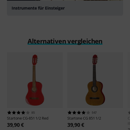
Instrumente für Einsteiger
Alternativen vergleichen
85
547
Startone
CG-851 1/2 Red
Startone
CG 851 1/2
C
I
39,90 €
39,90 €