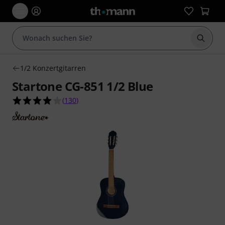
Suche 
1/2 Konzertgitarren
Startone CG-851 1/2 Blue
4.1 von 5 Sternen aus 130 Kundenbewertungen
(
130
)