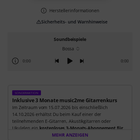
Herstellerinformationen
Sicherheits- und Warnhinweise
Soundbeispiele
Bossa
0:00
0:00
SONDERAKTION
Inklusive 3 Monate music2me Gitarrenkurs
Im Zeitraum vom 15.07.2026 bis einschließlich
14.10.2026 erhältst Du beim Kauf einer der
teilnehmenden E-Gitarren, Akustikgitarren oder
Ukulelen ein
kostenloses 3-Monats-Abonnement für
einen Onlinekurs von music2me im Wert von EUR
MEHR ANZEIGEN