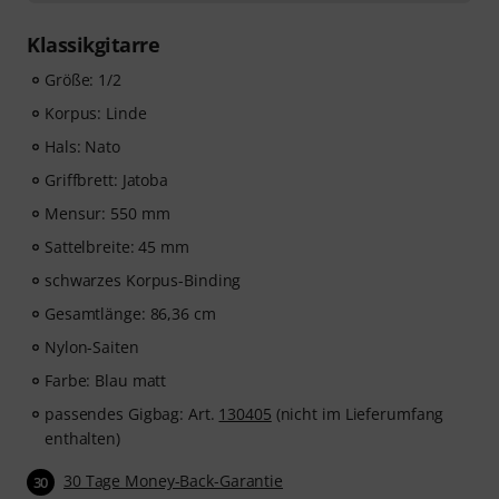
57,00
. Nach dem Versand deiner Bestellung bekommst
du den Freischaltcode automatisch per E-Mail
Klassikgitarre
zugesendet. Das music2me Abo endet nach Ablauf
automatisch.
Größe: 1/2
Music2Me, dein Online-Lernportal für Musik mit einem
Korpus: Linde
pädagogischen Konzept von studierten Musiklehrern.
Hals: Nato
Ausgezeichnet mit dem deutschen Bildungs-Award
2025/2026 in der Kategorie “E-Learning
Griffbrett: Jatoba
Instrumentalunterricht”! Mit über 400 Gitarren
Mensur: 550 mm
Videolektionen für Anfänger und Fortgeschrittene – von
Sattelbreite: 45 mm
Pop, Rock und Blues bis Metal und mehr. Mit
persönlichem Support per Chat, Noten zum
schwarzes Korpus-Binding
Ausdrucken sowie intelligentem Videoplayer mit
Gesamtlänge: 86,36 cm
Übungsfunktion, Zeitlupe und weitere Features.
Nylon-Saiten
Farbe: Blau matt
passendes Gigbag: Art.
130405
(nicht im Lieferumfang
enthalten)
30 Tage Money-Back-Garantie
30