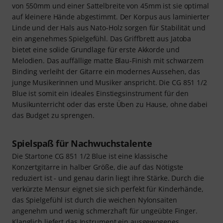
von 550mm und einer Sattelbreite von 45mm ist sie optimal
auf kleinere Hände abgestimmt. Der Korpus aus laminierter
Linde und der Hals aus Nato-Holz sorgen für Stabilität und
ein angenehmes Spielgefühl. Das Griffbrett aus Jatoba
bietet eine solide Grundlage für erste Akkorde und
Melodien. Das auffällige matte Blau-Finish mit schwarzem
Binding verleiht der Gitarre ein modernes Aussehen, das
junge Musikerinnen und Musiker anspricht. Die CG 851 1/2
Blue ist somit ein ideales Einstiegsinstrument für den
Musikunterricht oder das erste Üben zu Hause, ohne dabei
das Budget zu sprengen.
Spielspaß für Nachwuchstalente
Die Startone CG 851 1/2 Blue ist eine klassische
Konzertgitarre in halber Größe, die auf das Nötigste
reduziert ist - und genau darin liegt ihre Stärke. Durch die
verkürzte Mensur eignet sie sich perfekt für Kinderhände,
das Spielgefühl ist durch die weichen Nylonsaiten
angenehm und wenig schmerzhaft für ungeübte Finger.
Klanglich liefert das Instrument ein ausgewogenes