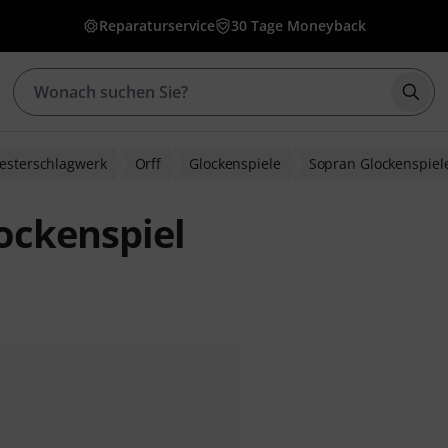
Reparaturservice
30 Tage Moneyback
Such
esterschlagwerk
Orff
Glockenspiele
Sopran Glockenspiel
ockenspiel
ewertungen