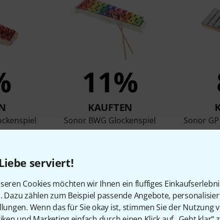
%
11%
N
KAUFTEN
ckenspiel
Sonor BWG Glockenspiel
Sonor GP 
r
31 €
Liebe serviert!
seren Cookies möchten wir Ihnen ein fluffiges Einkaufserlebn
Vergleichen
n. Dazu zählen zum Beispiel passende Angebote, personalisie
llungen. Wenn das für Sie okay ist, stimmen Sie der Nutzung 
tiken und Marketing einfach durch einen Klick auf „Geht klar“ z