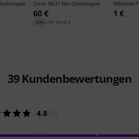
ockenspiel
Sonor
NG11 Alto Glockenspiel
Millenium
T
60 €
1 €
-33%
UVP: 89,90 €
39
Kundenbewertungen
4.8
/ 5