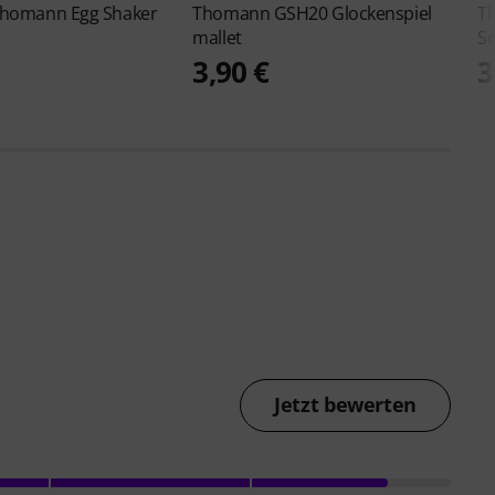
homann Egg Shaker
Thomann
GSH20 Glockenspiel
T
mallet
S
3,90 €
3
Jetzt bewerten