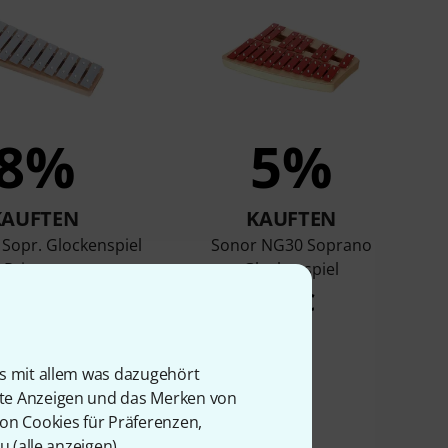
8%
5%
KAUFTEN
KAUFTEN
Sopr. Glockenspiel
Sonor NG30 Soprano
Primary
Glockenspiel
39 €
77 €
is mit allem was dazugehört
rte Anzeigen und das Merken von
von Cookies für Präferenzen,
u (
alle anzeigen
).