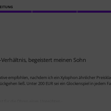
EITUNG
s-Verhältnis, begeistert meinen Sohn
ative empfohlen, nachdem ich ein Xylophon ähnlicher Preiskl
ckgehen ließ. Unter 200 EUR sei ein Glockenspiel in jedem Fal
dest für die Ohren eines Ungeübten -