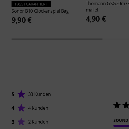
Thomann
GSG20m Gl
PASST GARANTIERT
mallet
Sonor
B10 Glockenspiel Bag
4,90 €
9,90 €
5
33 Kunden
4
4 Kunden
SOUND
3
2 Kunden