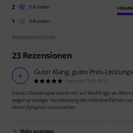
2
0 Kunden
VERARB
1
0 Kunden
Bewertungsrichtlinien
23
Rezensionen
Guter Klang, gutes Preis-Leistung
A
Anonym 17.09.2014
Dieses Glockenspiel wurde mir auf Nachfrage als Altern
wegen gruseliger Verarbeitung der Holzoberflächen zurü
einem Xylophon vorzuziehen.
In der Tat: das Sonor NG10 klingt sehr klar, ist - zumin
Mehr anzeigen