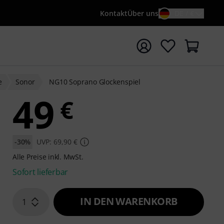
Kontakt
Über uns
DE / €
e mit Suchwort {searchTerm} starten
e
Sonor
NG10 Soprano Glockenspiel
49
€
-30%
UVP: 69,90 €
Alle Preise inkl. MwSt.
Sofort lieferbar
IN DEN WARENKORB
1