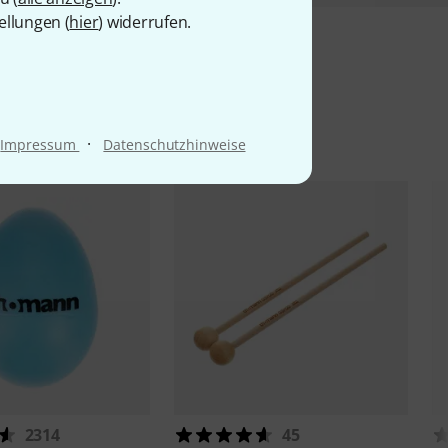
ellungen (
hier
) widerrufen.
l
·
Impressum
Datenschutzhinweise
2314
45