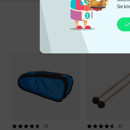
Sie kö
18
57