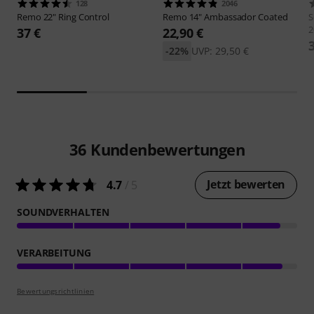
128
2046
Remo
22" Ring Control
Remo
14" Ambassador Coated
S
2
37 €
22,90 €
-22%
UVP: 29,50 €
36
Kundenbewertungen
Jetzt bewerten
4.7
/ 5
SOUNDVERHALTEN
VERARBEITUNG
Bewertungsrichtlinien