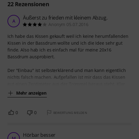
22
Rezensionen
Äußerst zu frieden mit kleinem Abzug.
A
Anonym 05.07.2016
Ich habe das Kissen gekauft weil ich keine herumfallenden
Kissen in der Bassdrum wollte und ich die Idee sehr gut
finde. Also hab ich es einfach mal für meine 20x16
Bassdrum ausprobiert.
Der "Einbau" ist selbsterklärend und man kann eigentlich
nichts falsch machen. Aufgefallen ist mir dass das Kissen
gut einen Zentimeter aus der Trommel heraus steht. Klar
Mehr anzeigen
0
0
BEWERTUNG MELDEN
Hörbar besser
M