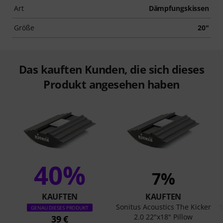
Art
Dämpfungskissen
Größe
20"
Das kauften Kunden, die sich dieses
Produkt angesehen haben
40%
7%
KAUFTEN
KAUFTEN
Sonitus Acoustics The Kicker
S
GENAU DIESES PRODUKT
2.0 22"x18" Pillow
39 €