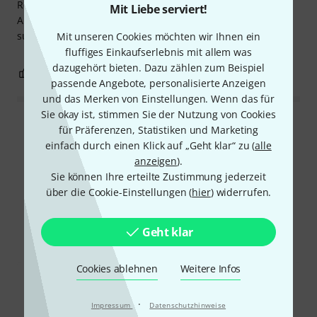
Resonanzfell gedämpft wird. Besonders gut finde ich die
Mit Liebe serviert!
Aussparung für das Grenzflächenmikrofon. Daumen hoch,
super!
Mit unseren Cookies möchten wir Ihnen ein
fluffiges Einkaufserlebnis mit allem was
dazugehört bieten. Dazu zählen zum Beispiel
0
0
BEWERTUNG MELDEN
passende Angebote, personalisierte Anzeigen
und das Merken von Einstellungen. Wenn das für
Sie okay ist, stimmen Sie der Nutzung von Cookies
Alle Bewertungen lesen
für Präferenzen, Statistiken und Marketing
einfach durch einen Klick auf „Geht klar“ zu (
alle
anzeigen
).
Sie können Ihre erteilte Zustimmung jederzeit
Schon gewusst?
über die Cookie-Einstellungen (
hier
) widerrufen.
Alle
Testberichte
Geht klar
Cookies ablehnen
Weitere Infos
·
Impressum
Datenschutzhinweise