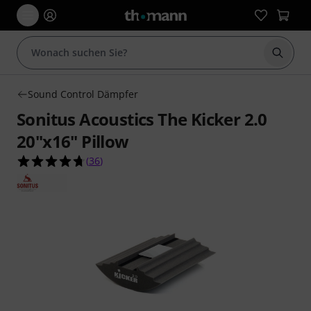
Suche 
Sound Control Dämpfer
Sonitus Acoustics The Kicker 2.0
20"x16" Pillow
4.7 von 5 Sternen aus 36 Kundenbewertungen
(
36
)