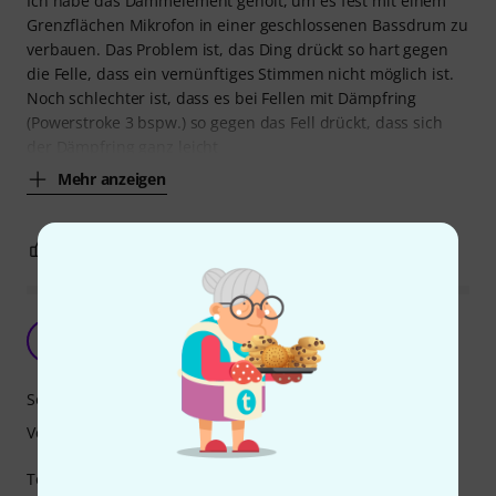
Ich habe das Dämmelement geholt, um es fest mit einem
Grenzflächen Mikrofon in einer geschlossenen Bassdrum zu
verbauen. Das Problem ist, das Ding drückt so hart gegen
die Felle, dass ein vernünftiges Stimmen nicht möglich ist.
Noch schlechter ist, dass es bei Fellen mit Dämpfring
(Powerstroke 3 bspw.) so gegen das Fell drückt, dass sich
der Dämpfring ganz leicht
Mehr anzeigen
1
0
BEWERTUNG MELDEN
Sonitus The Kicker 2.0
R
Rolf792 11.01.2022
Soundverhalten
Verarbeitung
Tolles Produkt, bei dem gleichzeitig Schlag- und