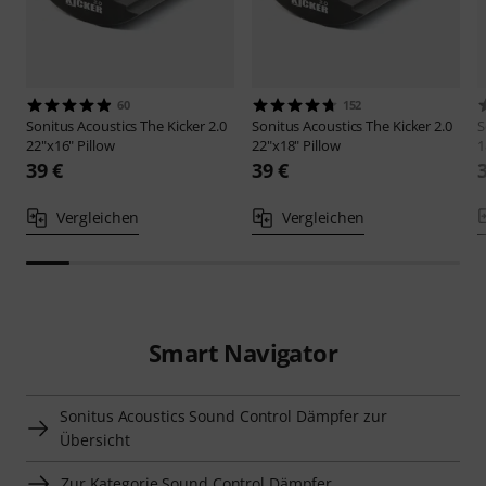
60
152
Sonitus Acoustics
The Kicker 2.0
Sonitus Acoustics
The Kicker 2.0
S
22"x16" Pillow
22"x18" Pillow
1
39 €
39 €
Vergleichen
Vergleichen
Smart Navigator
Sonitus Acoustics Sound Control Dämpfer zur
Übersicht
Zur Kategorie Sound Control Dämpfer