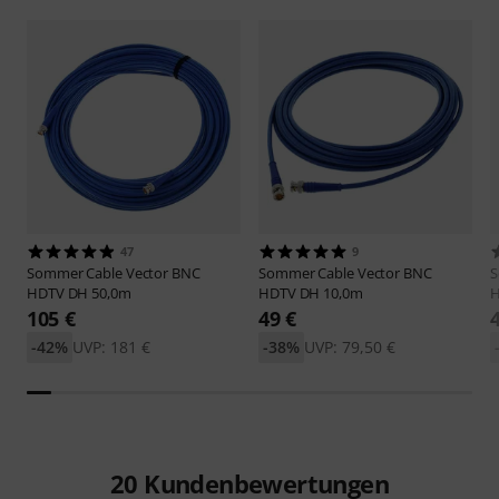
47
9
Sommer Cable
Vector BNC
Sommer Cable
Vector BNC
S
HDTV DH 50,0m
HDTV DH 10,0m
H
105 €
49 €
-42%
UVP: 181 €
-38%
UVP: 79,50 €
20
Kundenbewertungen