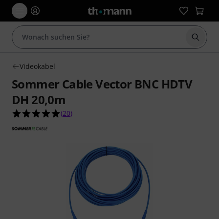
Suche 
Videokabel
Sommer Cable Vector BNC HDTV
DH 20,0m
5.0 von 5 Sternen aus 20 Kundenbewertungen
(
20
)