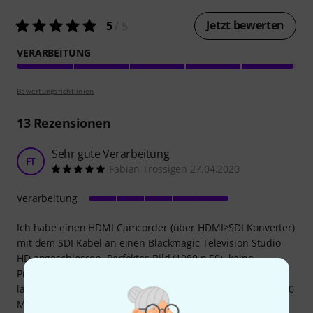
Jetzt bewerten
5
/ 5
VERARBEITUNG
Bewertungsrichtlinien
13
Rezensionen
Sehr gute Verarbeitung
FT
Fabian Trossigen 27.04.2020
Verarbeitung
Ich habe einen HDMI Camcorder (über HDMI>SDI Konverter)
mit dem SDI Kabel an einen Blackmagic Television Studio
HD angeschlossen. Perfektes Bild (1080 p 50), keine
Probleme. Kabel und Stecker sind sehr hochwertig. Kabel
lässt sich gut verlegen. Ich nutze auch das selbe Kabel in 10
Meter und 50 Meter länge.