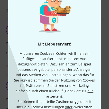
0
0
BEWERTUNG MELDEN
SOMMER CABLE SDI
D
DJ-BACKLINE.COM 04.05.2021
Verarbeitung
Mit Liebe serviert!
GUTE VERARBEITUNG / GUTE QUALITÄT !!!
Mit unseren Cookies möchten wir Ihnen ein
fluffiges Einkaufserlebnis mit allem was
dazugehört bieten. Dazu zählen zum Beispiel
0
0
BEWERTUNG MELDEN
passende Angebote, personalisierte Anzeigen
und das Merken von Einstellungen. Wenn das für
Sie okay ist, stimmen Sie der Nutzung von Cookies
Sehr gut für HD TV geeignet
für Präferenzen, Statistiken und Marketing
T
tom42 23.09.2019
einfach durch einen Klick auf „Geht klar“ zu (
alle
anzeigen
).
Verarbeitung
Sie können Ihre erteilte Zustimmung jederzeit
über die Cookie-Einstellungen (
hier
) widerrufen.
Ich habe das Kabel für eine Übertragung mit einem