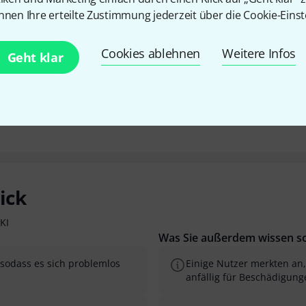
4.9
/ 5
nnen Ihre erteilte Zustimmung jederzeit über die Cookie-Einst
EITUNG
Cookies ablehnen
Weitere Infos
Geht klar
ick
KI
Was Sie außerdem wissen so
 sodass es sich problemlos
Einige Nutzer merkten an,
anfällig für Beschädigung