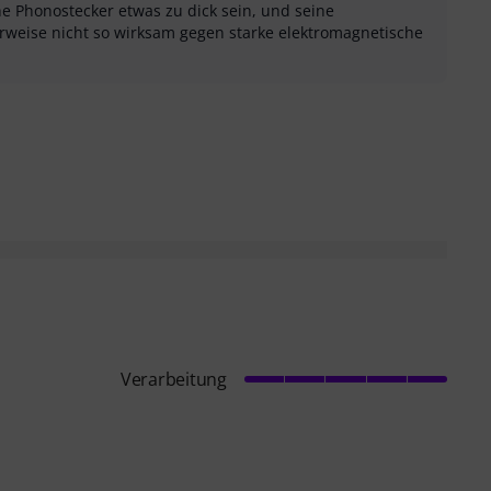
e Phonostecker etwas zu dick sein, und seine
rweise nicht so wirksam gegen starke elektromagnetische
sung als hilfreich
menfassung als nicht hilfreich
Verarbeitung