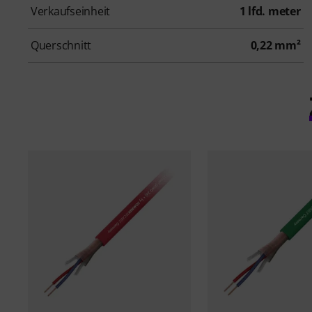
Verkaufseinheit
1 lfd. meter
Querschnitt
0,22 mm²