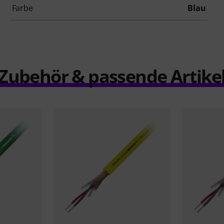
Farbe
Blau
Zubehör & passende Artike