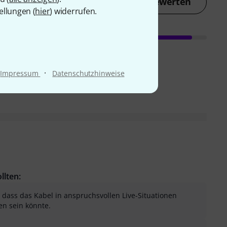
Jetzt bewerten
ellungen (
hier
) widerrufen.
·
Impressum
Datenschutzhinweise
llten:
 dass das Kabel in anspruchsvollen Live-Situationen
en sein könnte.