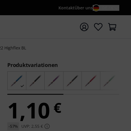
Kontakt
Über uns
DE / €
e mit Suchwort {searchTerm} starten
22 Highflex BL
Produktvariationen
1,10
€
-57%
UVP: 2,55 €