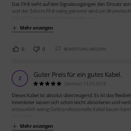
Das FX-8 sieht auf den Signalausgängen den Einsatz vo
und der Schirm FX-8-seitig getrennt wird um Brummschl
Das SC22 verwende ich hierbei also um
Mehr anzeigen
0
0
BEWERTUNG MELDEN
Guter Preis für ein gutes Kabel.
Z
Zeemon 13.10.2018
Dieses Kabel ist absolut überzeugend. Es ist das flexibel
Innenleiter lassen sich schön leicht abisolieren und v
erstaunlich wenig Geld professionelle Kabel bauen kann
sich nicht
Mehr anzeigen