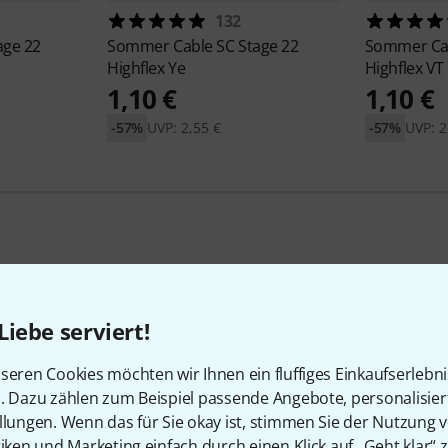
132
age 22
Sommer Cable
SC Stage 22
Sommer Ca
Highflex Ye
Highflex VT
1,10 €
1,10 €
-57%
UVP: 2,55 €
-57%
UVP: 2
114
Kundenbewertungen
Liebe serviert!
seren Cookies möchten wir Ihnen ein fluffiges Einkaufserlebn
n. Dazu zählen zum Beispiel passende Angebote, personalisie
llungen. Wenn das für Sie okay ist, stimmen Sie der Nutzung 
tiken und Marketing einfach durch einen Klick auf „Geht klar“ z