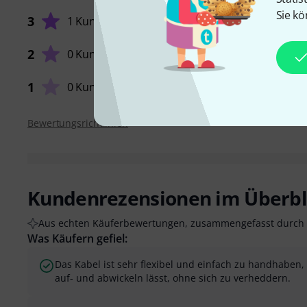
Sie kö
3
1 Kunde
VERARB
2
0 Kunden
1
0 Kunden
Bewertungsrichtlinien
Kundenrezensionen im Überbl
Aus echten Käuferbewertungen, zusammengefasst durch 
Was Käufern gefiel:
Das Kabel ist sehr flexibel und einfach zu handhaben,
auf- und abwickeln lässt, ohne sich zu verheddern.