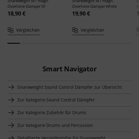
Snareweight
M1 magn.
Snareweight
M1 magn.
S
Overtone Damper SF
Overtone Damper White
O
18,90 €
19,90 €
Vergleichen
Vergleichen
Smart Navigator
Snareweight Sound Control Dämpfer zur Übersicht
Zur Kategorie Sound Control Dämpfer
Zur Kategorie Zubehör für Drums
Zur Kategorie Drums und Percussion
Detaillierte Herstellerinfos für Snareweight