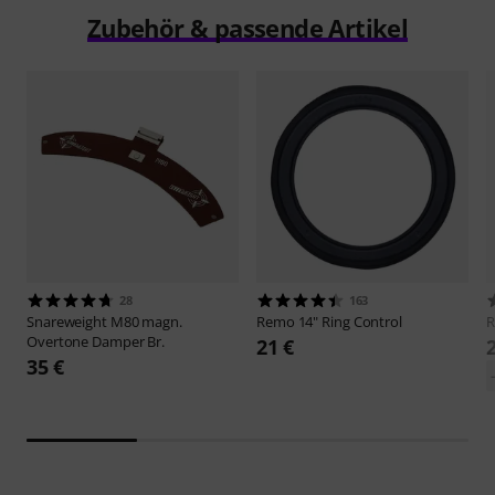
Zubehör & passende Artikel
28
163
Snareweight
M80 magn.
Remo
14" Ring Control
Overtone Damper Br.
21 €
35 €