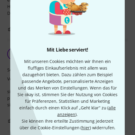
Habe bis jetzt immer gute Erfahrung mit diesen Overton
Dampern gemacht.Einfach Problemlos.
1
0
BEWERTUNG MELDEN
Mit Liebe serviert!
prima
HD
Horst D. 26.11.2024
Mit unseren Cookies möchten wir Ihnen ein
fluffiges Einkaufserlebnis mit allem was
Soundverhalten
dazugehört bieten. Dazu zählen zum Beispiel
Verarbeitung
passende Angebote, personalisierte Anzeigen
und das Merken von Einstellungen. Wenn das für
sinnvolles teil,
Sie okay ist, stimmen Sie der Nutzung von Cookies
praxisgerechte handhabung
für Präferenzen, Statistiken und Marketing
sieht wertig aus
einfach durch einen Klick auf „Geht klar“ zu (
alle
anzeigen
).
0
0
Sie können Ihre erteilte Zustimmung jederzeit
BEWERTUNG MELDEN
über die Cookie-Einstellungen (
hier
) widerrufen.