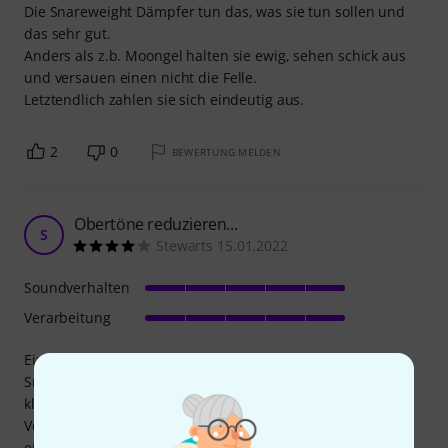
Die Snareweight Dämpfer tun das, was sie tun sollen und
das sehr gut.
Anders als z.b. Moongel halten sie ewig, sehen schick aus
und versauen einen nicht die Felle.
Letztendlich zahlen sie sich eindeutig aus.
2
0
BEWERTUNG MELDEN
Obertöne reduzieren...
S
Stewarts 15.01.2022
Soundverhalten
Verarbeitung
Eine gute Alternative für mich.Man kann den Klang der
Snare und auch der Tom's verändern mit dem zurück
klappen der Damper.
Voraussetzung ist natürlich immer ein gutes stimmen der
einzelnen Trommeln.