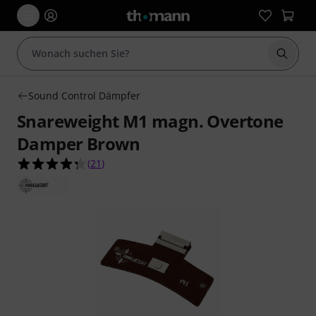
Suche 
Sound Control Dämpfer
Snareweight M1 magn. Overtone
Damper Brown
4.3 von 5 Sternen aus 21 Kundenbewertungen
(
21
)