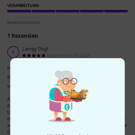
VERARBEITUNG
Bewertungsrichtlinien
1
Rezension
Lampy Dngl
S
Sdjservice 01.02.2025
Features
Bedienung
Verarbeitung
Auspacken, Einstecken, Loslegen. Hätte nicht gedacht das
es so einfach ist.hatten uns für kleine Sachen nur die 1
Universen Version bestellt. Sind sehr zufrieden damit. Und
es war schneller voll als gedacht. Der DNGL Kommt in einer
schönen kleinen „Metall“Kiste. Und Plug and Play ist das 2te
Universum freigeschaltet.