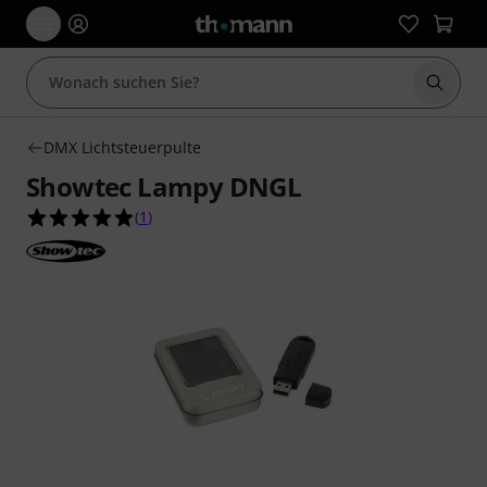
Suche 
DMX Lichtsteuerpulte
Showtec Lampy DNGL
5.0 von 5 Sternen aus 1 Kundenbewertungen
(
1
)