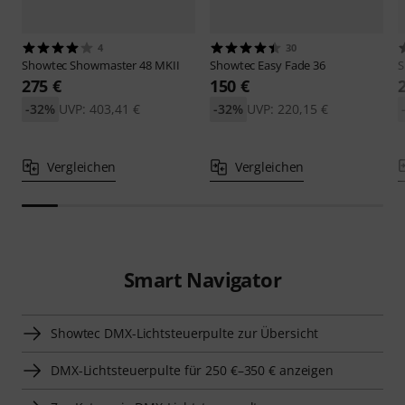
4
30
Showtec
Showmaster 48 MKII
Showtec
Easy Fade 36
S
275 €
150 €
-32%
UVP: 403,41 €
-32%
UVP: 220,15 €
Vergleichen
Vergleichen
Smart Navigator
Showtec DMX-Lichtsteuerpulte zur Übersicht
DMX-Lichtsteuerpulte für 250 €–350 € anzeigen