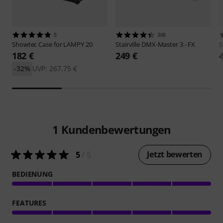
5
308
Showtec
Case for LAMPY 20
Stairville
DMX-Master 3 - FX
S
182 €
249 €
-32%
UVP: 267,75 €
1
Kundenbewertungen
Jetzt bewerten
5
/ 5
BEDIENUNG
FEATURES