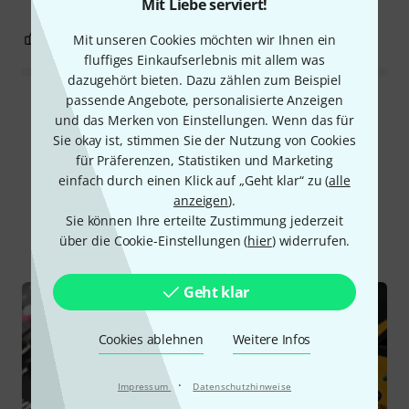
Mit Liebe serviert!
0
0
Mit unseren Cookies möchten wir Ihnen ein
BEWERTUNG MELDEN
fluffiges Einkaufserlebnis mit allem was
dazugehört bieten. Dazu zählen zum Beispiel
passende Angebote, personalisierte Anzeigen
Alle Bewertungen lesen
und das Merken von Einstellungen. Wenn das für
Sie okay ist, stimmen Sie der Nutzung von Cookies
für Präferenzen, Statistiken und Marketing
einfach durch einen Klick auf „Geht klar“ zu (
alle
Schon gewusst?
anzeigen
).
Sie können Ihre erteilte Zustimmung jederzeit
Alle
Ratgeber
über die Cookie-Einstellungen (
hier
) widerrufen.
Geht klar
Cookies ablehnen
Weitere Infos
·
Impressum
Datenschutzhinweise