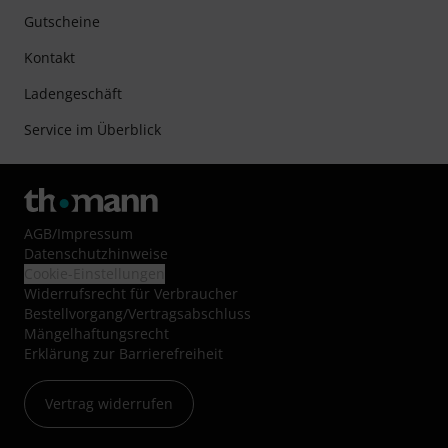
Gutscheine
Kontakt
Ladengeschäft
Service im Überblick
AGB
/
Impressum
Datenschutzhinweise
Cookie-Einstellungen
Widerrufsrecht für Verbraucher
Bestellvorgang/Vertragsabschluss
Mängelhaftungsrecht
Erklärung zur Barrierefreiheit
Vertrag widerrufen