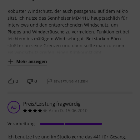
Robuster Windschutz, der auch passgenau auf dem Mikro
sitzt. Ich nutze das Sennheiser MD441U hauptsächlich für
Interviews und den entsprechenden Windschutz, um
Plopps und Windgeräusche zu vermeiden. Funktioniert bei
leichtem bis mäßigem Wind sehr gut. Bei starken Böen
stößt er an seine Grenzen und dann sollte man zu einem
Fellwindschutz greifen. Einen Kritikpunkt gibt
Mehr anzeigen
0
0
BEWERTUNG MELDEN
Preis/Leistung fragwürdig
AD
Arno D. 15.06.2010
Verarbeitung
Ich benutze live und im Studio gerne das 441 für Gesang.