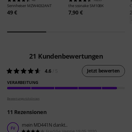
Sennheiser
MZW4032ANT
the sssnake
SM10BK
C
49 €
7,90 €
21
Kundenbewertungen
Jetzt bewerten
4.6
/ 5
VERARBEITUNG
Bewertungsrichtlinien
11
Rezensionen
mein MD441N dankt..
FV
Freddie Veggie 19.05.2020