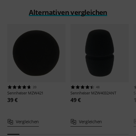
Alternativen vergleichen
20
48
Sennheiser
MZW421
Sennheiser
MZW4032ANT
S
39 €
49 €
Vergleichen
Vergleichen