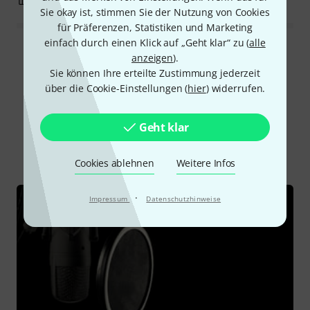
BEWERTUNG MELDEN
Sie okay ist, stimmen Sie der Nutzung von Cookies
für Präferenzen, Statistiken und Marketing
einfach durch einen Klick auf „Geht klar“ zu (
alle
Alle Bewertungen lesen
anzeigen
).
Sie können Ihre erteilte Zustimmung jederzeit
über die Cookie-Einstellungen (
hier
) widerrufen.
Schon gewusst?
Geht klar
Alle
Ratgeber
Cookies ablehnen
Weitere Infos
·
Impressum
Datenschutzhinweise