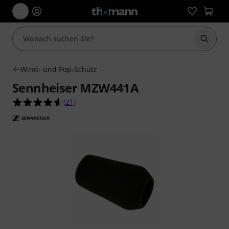
Suche 
Wind- und Pop-Schutz
Sennheiser MZW441A
4.6 von 5 Sternen aus 21 Kundenbewertungen
(
21
)